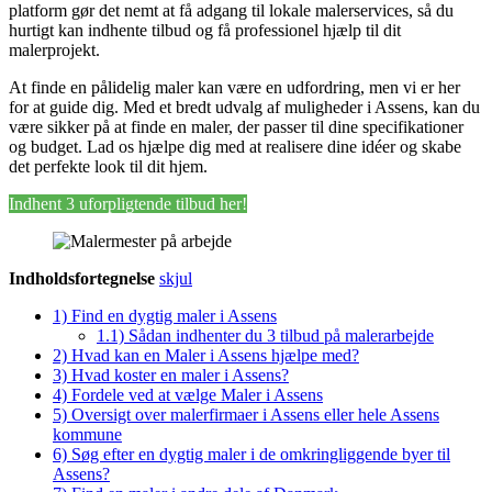
platform gør det nemt at få adgang til lokale malerservices, så du
hurtigt kan indhente tilbud og få professionel hjælp til dit
malerprojekt.
At finde en pålidelig maler kan være en udfordring, men vi er her
for at guide dig. Med et bredt udvalg af muligheder i Assens, kan du
være sikker på at finde en maler, der passer til dine specifikationer
og budget. Lad os hjælpe dig med at realisere dine idéer og skabe
det perfekte look til dit hjem.
Indhent 3 uforpligtende tilbud her!
Indholdsfortegnelse
skjul
1)
Find en dygtig maler i Assens
1.1)
Sådan indhenter du 3 tilbud på malerarbejde
2)
Hvad kan en Maler i Assens hjælpe med?
3)
Hvad koster en maler i Assens?
4)
Fordele ved at vælge Maler i Assens
5)
Oversigt over malerfirmaer i Assens eller hele Assens
kommune
6)
Søg efter en dygtig maler i de omkringliggende byer til
Assens?