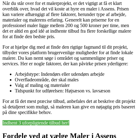
Når du står over for et malerprojekt, er det vigtigt at få et klart
overblik over, hvad det vil koste at hyre en maler i Assens. Prisen
kan variere afhængigt af flere faktorer, herunder type af arbejde,
materialer og malerens erfaring. Generelt kan priserne for en
professionel maler ligge mellem 200 og 500 kroner per time, men
det er altid en god idé at indhente tilbud fra flere forskellige malere
for at finde den bedste pris.
For at hjælpe dig med at finde den rigtige fagmand til dit projekt,
tilbyder vores platform brugervenlige muligheder for at finde lokale
malere. Du kan nemt søge i området og sammenligne priser og
services. Her er nogle faktorer, der kan påvirke prisen yderligere:
Arbejdstype: Indendørs eller udendørs arbejde
Overfladeområde, der skal males
Valg af maling og materialer
Tidspunkt for udførelsen: Højsæson vs. lavsæson
For at få det mest præcise tilbud, anbefales det at beskrive dit projekt
så detaljeret som muligt, så maleren kan give en nøjagtig pris baseret
på dine specifikke behov.
Indhent 3 uforpligtende tilbud her!
Fordele ved at vælge Maler i Assens