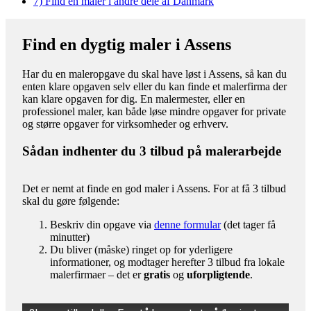
7)
Find en maler i andre dele af Danmark
Find en dygtig maler i Assens
Har du en maleropgave du skal have løst i Assens, så kan du
enten klare opgaven selv eller du kan finde et malerfirma der
kan klare opgaven for dig. En malermester, eller en
professionel maler, kan både løse mindre opgaver for private
og større opgaver for virksomheder og erhverv.
Sådan indhenter du 3 tilbud på malerarbejde
Det er nemt at finde en god maler i Assens. For at få 3 tilbud
skal du gøre følgende:
Beskriv din opgave via
denne formular
(det tager få
minutter)
Du bliver (måske) ringet op for yderligere
informationer, og modtager herefter 3 tilbud fra lokale
malerfirmaer – det er
gratis
og
uforpligtende
.