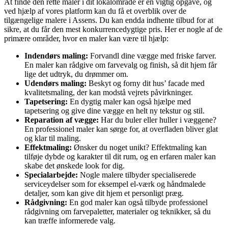
At finde den rette maler i dit lokalområde er en vigtig opgave, og
ved hjælp af vores platform kan du få et overblik over de
tilgængelige malere i Assens. Du kan endda indhente tilbud for at
sikre, at du får den mest konkurrencedygtige pris. Her er nogle af de
primære områder, hvor en maler kan være til hjælp:
Indendørs maling:
Forvandl dine vægge med friske farver.
En maler kan rådgive om farvevalg og finish, så dit hjem får
lige det udtryk, du drømmer om.
Udendørs maling:
Beskyt og forny dit hus’ facade med
kvalitetsmaling, der kan modstå vejrets påvirkninger.
Tapetsering:
En dygtig maler kan også hjælpe med
tapetsering og give dine vægge en helt ny tekstur og stil.
Reparation af vægge:
Har du buler eller huller i væggene?
En professionel maler kan sørge for, at overfladen bliver glat
og klar til maling.
Effektmaling:
Ønsker du noget unikt? Effektmaling kan
tilføje dybde og karakter til dit rum, og en erfaren maler kan
skabe det ønskede look for dig.
Specialarbejde:
Nogle malere tilbyder specialiserede
serviceydelser som for eksempel el-værk og håndmalede
detaljer, som kan give dit hjem et personligt præg.
Rådgivning:
En god maler kan også tilbyde professionel
rådgivning om farvepaletter, materialer og teknikker, så du
kan træffe informerede valg.