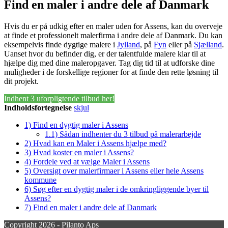
Find en maler i andre dele af Danmark
Hvis du er på udkig efter en maler uden for Assens, kan du overveje
at finde et professionelt malerfirma i andre dele af Danmark. Du kan
eksempelvis finde dygtige malere i
Jylland
, på
Fyn
eller på
Sjælland
.
Uanset hvor du befinder dig, er der talentfulde malere klar til at
hjælpe dig med dine maleropgaver. Tag dig tid til at udforske dine
muligheder i de forskellige regioner for at finde den rette løsning til
dit projekt.
Indhent 3 uforpligtende tilbud her!
Indholdsfortegnelse
skjul
1)
Find en dygtig maler i Assens
1.1)
Sådan indhenter du 3 tilbud på malerarbejde
2)
Hvad kan en Maler i Assens hjælpe med?
3)
Hvad koster en maler i Assens?
4)
Fordele ved at vælge Maler i Assens
5)
Oversigt over malerfirmaer i Assens eller hele Assens
kommune
6)
Søg efter en dygtig maler i de omkringliggende byer til
Assens?
7)
Find en maler i andre dele af Danmark
Copyright 2026 - Pilanto Aps