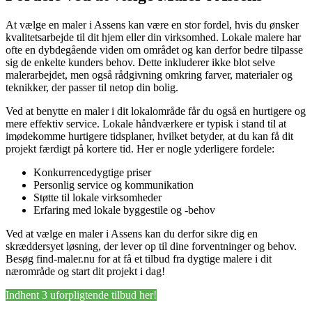
At vælge en maler i Assens kan være en stor fordel, hvis du ønsker
kvalitetsarbejde til dit hjem eller din virksomhed. Lokale malere har
ofte en dybdegående viden om området og kan derfor bedre tilpasse
sig de enkelte kunders behov. Dette inkluderer ikke blot selve
malerarbejdet, men også rådgivning omkring farver, materialer og
teknikker, der passer til netop din bolig.
Ved at benytte en maler i dit lokalområde får du også en hurtigere og
mere effektiv service. Lokale håndværkere er typisk i stand til at
imødekomme hurtigere tidsplaner, hvilket betyder, at du kan få dit
projekt færdigt på kortere tid. Her er nogle yderligere fordele:
Konkurrencedygtige priser
Personlig service og kommunikation
Støtte til lokale virksomheder
Erfaring med lokale byggestile og -behov
Ved at vælge en maler i Assens kan du derfor sikre dig en
skræddersyet løsning, der lever op til dine forventninger og behov.
Besøg find-maler.nu for at få et tilbud fra dygtige malere i dit
nærområde og start dit projekt i dag!
Indhent 3 uforpligtende tilbud her!