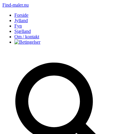
Find-maler.nu
Forside
Jylland
Fyn
Sjælland
Om / kontakt