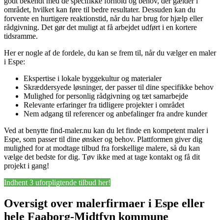
godt bekendt med de specifikke forhold og behov, der gælder i
området, hvilket kan føre til bedre resultater. Dessuden kan du
forvente en hurtigere reaktionstid, når du har brug for hjælp eller
rådgivning. Det gør det muligt at få arbejdet udført i en kortere
tidsramme.
Her er nogle af de fordele, du kan se frem til, når du vælger en maler
i Espe:
Ekspertise i lokale byggekultur og materialer
Skræddersyede løsninger, der passer til dine specifikke behov
Mulighed for personlig rådgivning og tæt samarbejde
Relevante erfaringer fra tidligere projekter i området
Nem adgang til referencer og anbefalinger fra andre kunder
Ved at benytte find-maler.nu kan du let finde en kompetent maler i
Espe, som passer til dine ønsker og behov. Plattformen giver dig
mulighed for at modtage tilbud fra forskellige malere, så du kan
vælge det bedste for dig. Tøv ikke med at tage kontakt og få dit
projekt i gang!
Indhent 3 uforpligtende tilbud her!
Oversigt over malerfirmaer i Espe eller
hele Faaborg-Midtfyn kommune