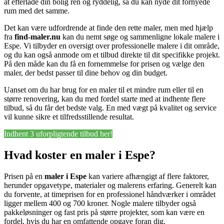
at efterlade din bolig ren og ryddelig, så du kan nyde dit fornyede
rum med det samme.
Det kan være udfordrende at finde den rette maler, men med hjælp
fra
find-maler.nu
kan du nemt søge og sammenligne lokale malere i
Espe. Vi tilbyder en oversigt over professionelle malere i dit område,
og du kan også anmode om et tilbud direkte til dit specifikke projekt.
På den måde kan du få en fornemmelse for prisen og vælge den
maler, der bedst passer til dine behov og din budget.
Uanset om du har brug for en maler til et mindre rum eller til en
større renovering, kan du med fordel starte med at indhente flere
tilbud, så du får det bedste valg. En med vægt på kvalitet og service
vil kunne sikre et tilfredsstillende resultat.
Indhent 3 uforpligtende tilbud her!
Hvad koster en maler i Espe?
Prisen på en
maler i Espe
kan variere afhængigt af flere faktorer,
herunder opgavetype, materialer og malerens erfaring. Generelt kan
du forvente, at timeprisen for en professionel håndværker i området
ligger mellem 400 og 700 kroner. Nogle malere tilbyder også
pakkeløsninger og fast pris på større projekter, som kan være en
fordel, hvis du har en omfattende opgave foran dig.