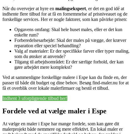
Når du overvejer at hyre en
malingsekspert
, er det en god idé at
indhente flere tilbud for at få en fornemmelse af prisniveauet og de
forskellige services. Her er nogle faktorer, som kan påvirke prisen:
Opgavens omfang: Skal hele huset males, eller er det kun
enkelte rum?
Forberedelsesarbejde: Skal der males på vægge, der kræver
reparation eller speciel behandling?
Valg af materialer: Er der specifikke farver eller typer maling,
som du ønsker at anvende?
Tilgang til arbejdsområdet: Er der særlige forhold, der kan
gøre arbejdet mere komplekst?
Ved at sammenligne forskellige malere i Espe kan du finde en, der
passer til både dit budget og dine behov. Besøg find-maler.nu for at
få et overblik over lokale malerfirmaer og bestil et tilbud.
Indhent 3 uforpligtende tilbud her!
Fordele ved at vælge maler i Espe
At vælge en maler i Espe har mange fordele, som kan gøre dit
malerprojekt både nemmere og mere effektivt. En lokal maler er