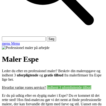
Søg
efter:
menu
Menu
Maler Espe
Leder du efter en professionel maler? Beskriv din maleropgave og
indhent 3
uforpligtende
og
gratis tilbud
fra malerfirmaer fra Espe
lige her.
Hvorfor vælge vores service?
Indhent 3 uforpligtende tilbud
Er du på udkig efter en dygtig maler i Espe? Du er kommet til det
rette sted! Hos find-maler.nu gør vi det nemt at finde professionelle
malere, der kan forvandle dit hjem med farve og stil. Uanset om du