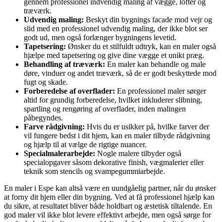
gennem professionel indvendig maling af vægge, lofter og
træværk.
Udvendig maling:
Beskyt din bygnings facade mod vejr og
slid med en professionel udvendig maling, der ikke blot ser
godt ud, men også forlænger bygningens levetid.
Tapetsering:
Ønsker du et stilfuldt udtryk, kan en maler også
hjælpe med tapetsering og give dine vægge et unikt præg.
Behandling af træværk:
En maler kan behandle og male
døre, vinduer og andet træværk, så de er godt beskyttede mod
fugt og skade.
Forberedelse af overflader:
En professionel maler sørger
altid for grundig forberedelse, hvilket inkluderer slibning,
spartling og rengøring af overflader, inden malingen
påbegyndes.
Farve rådgivning:
Hvis du er usikker på, hvilke farver der
vil fungere bedst i dit hjem, kan en maler tilbyde rådgivning
og hjælp til at vælge de rigtige nuancer.
Specialmalerarbejde:
Nogle malere tilbyder også
specialopgaver såsom dekorative finish, vægmalerier eller
teknik som stencils og svampegummiarbejde.
En maler i Espe kan altså være en uundgåelig partner, når du ønsker
at forny dit hjem eller din bygning. Ved at få professionel hjælp kan
du sikre, at resultatet bliver både holdbart og æstetisk tiltalende. En
god maler vil ikke blot levere effektivt arbejde, men også sørge for