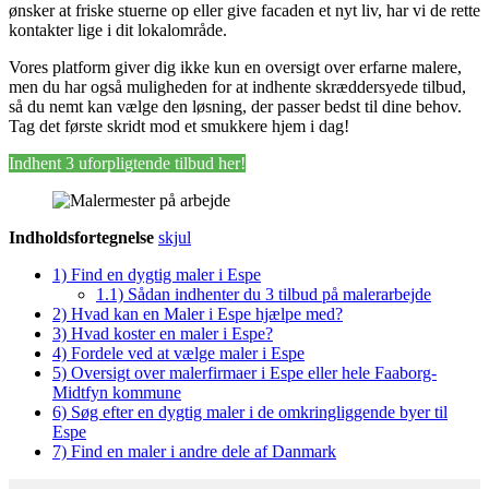
ønsker at friske stuerne op eller give facaden et nyt liv, har vi de rette
kontakter lige i dit lokalområde.
Vores platform giver dig ikke kun en oversigt over erfarne malere,
men du har også muligheden for at indhente skræddersyede tilbud,
så du nemt kan vælge den løsning, der passer bedst til dine behov.
Tag det første skridt mod et smukkere hjem i dag!
Indhent 3 uforpligtende tilbud her!
Indholdsfortegnelse
skjul
1)
Find en dygtig maler i Espe
1.1)
Sådan indhenter du 3 tilbud på malerarbejde
2)
Hvad kan en Maler i Espe hjælpe med?
3)
Hvad koster en maler i Espe?
4)
Fordele ved at vælge maler i Espe
5)
Oversigt over malerfirmaer i Espe eller hele Faaborg-
Midtfyn kommune
6)
Søg efter en dygtig maler i de omkringliggende byer til
Espe
7)
Find en maler i andre dele af Danmark