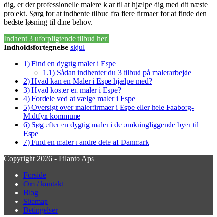
dig, er der professionelle malere klar til at hjælpe dig med dit næste
projekt. Sørg for at indhente tilbud fra flere firmaer for at finde den
bedste løsning til dine behov.
Indhent 3 uforpligtende tilbud her!
Indholdsfortegnelse
skjul
1)
Find en dygtig maler i Espe
1.1)
Sådan indhenter du 3 tilbud på malerarbejde
2)
Hvad kan en Maler i Espe hjælpe med?
3)
Hvad koster en maler i Espe?
4)
Fordele ved at vælge maler i Espe
5)
Oversigt over malerfirmaer i Espe eller hele Faaborg-
Midtfyn kommune
6)
Søg efter en dygtig maler i de omkringliggende byer til
Espe
7)
Find en maler i andre dele af Danmark
Copyright 2026 - Pilanto Aps
Forside
Om / kontakt
Blog
Sitemap
Betingelser