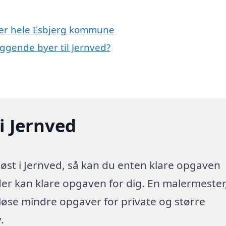
ller hele Esbjerg kommune
iggende byer til Jernved?
i Jernved
øst i Jernved, så kan du enten klare opgaven
 der kan klare opgaven for dig. En malermester
 løse mindre opgaver for private og større
.