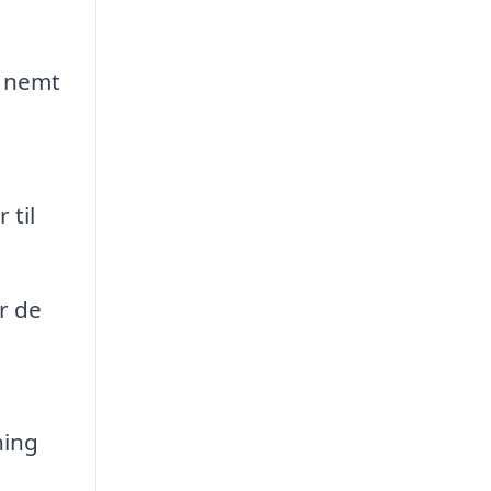
n nemt
 til
r de
ning