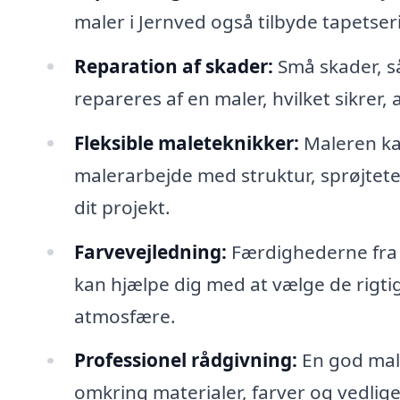
maler i Jernved også tilbyde tapetser
Reparation af skader:
Små skader, så
repareres af en maler, hvilket sikrer, 
Fleksible maleteknikker:
Maleren kan
malerarbejde med struktur, sprøjtetek
dit projekt.
Farvevejledning:
Færdighederne fra e
kan hjælpe dig med at vælge de rigtig
atmosfære.
Professionel rådgivning:
En god male
omkring materialer, farver og vedlige