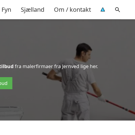
Fyn
Sjælland
Om / kontakt
tilbud
fra malerfirmaer fra Jernved lige her.
lbud