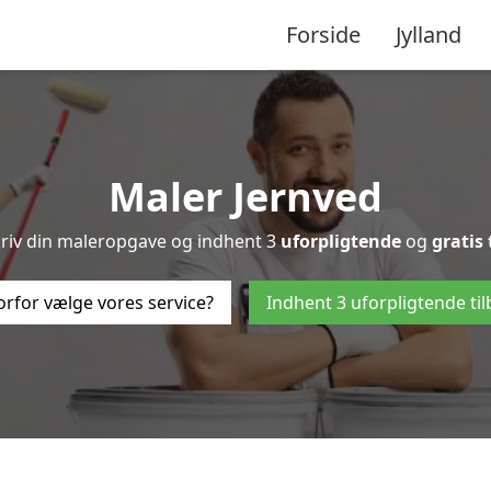
Forside
Jylland
Maler Jernved
kriv din maleropgave og indhent 3
uforpligtende
og
gratis 
rfor vælge vores service?
Indhent 3 uforpligtende ti