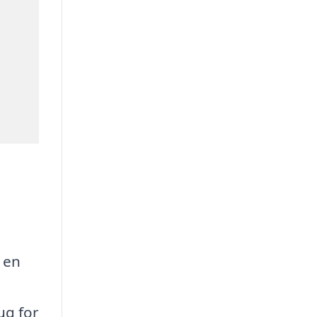
 en
ug for