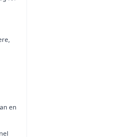
ere,
kan en
nel