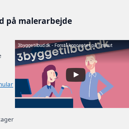
ud på malerarbejde
3byggetilbud.dk - Forstå konceptet på 1 minut
e
mular
tager