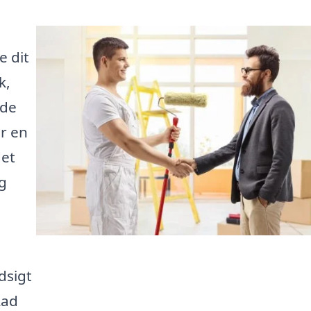
e dit
k,
nde
er en
det
g
dsigt
Lad