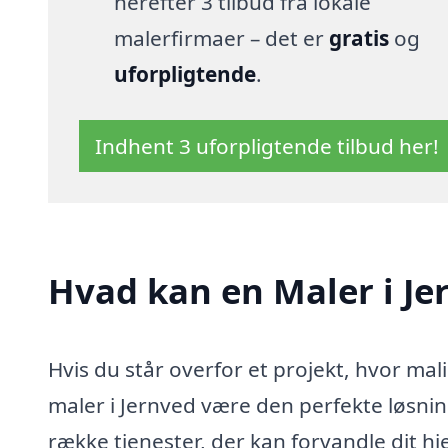
herefter 3 tilbud fra lokale
malerfirmaer – det er
gratis
og
uforpligtende
.
Indhent 3 uforpligtende tilbud her!
Hvad kan en Maler i J
Hvis du står overfor et projekt, hvor ma
maler i Jernved være den perfekte løsnin
række tjenester, der kan forvandle dit h