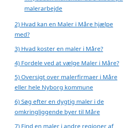
malerarbejde
2)
Hvad kan en Maler i Måre hjælpe
med?
3)
Hvad koster en maler i Måre?
4)
Fordele ved at vælge Maler i Måre?
5)
Oversigt over malerfirmaer i Måre
eller hele Nyborg kommune
6)
Søg efter en dygtig maler i de
omkringliggende byer til Måre
7)
Find en maler i andre regioner af