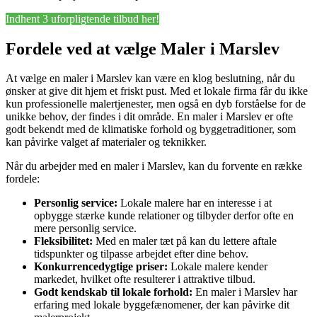
Indhent 3 uforpligtende tilbud her!
Fordele ved at vælge Maler i Marslev
At vælge en maler i Marslev kan være en klog beslutning, når du
ønsker at give dit hjem et friskt pust. Med et lokale firma får du ikke
kun professionelle malertjenester, men også en dyb forståelse for de
unikke behov, der findes i dit område. En maler i Marslev er ofte
godt bekendt med de klimatiske forhold og byggetraditioner, som
kan påvirke valget af materialer og teknikker.
Når du arbejder med en maler i Marslev, kan du forvente en række
fordele:
Personlig service:
Lokale malere har en interesse i at
opbygge stærke kunde relationer og tilbyder derfor ofte en
mere personlig service.
Fleksibilitet:
Med en maler tæt på kan du lettere aftale
tidspunkter og tilpasse arbejdet efter dine behov.
Konkurrencedygtige priser:
Lokale malere kender
markedet, hvilket ofte resulterer i attraktive tilbud.
Godt kendskab til lokale forhold:
En maler i Marslev har
erfaring med lokale byggefænomener, der kan påvirke dit