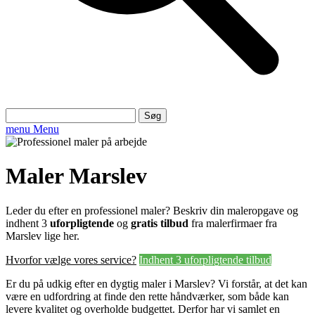
Søg
efter:
menu
Menu
Maler Marslev
Leder du efter en professionel maler? Beskriv din maleropgave og
indhent 3
uforpligtende
og
gratis tilbud
fra malerfirmaer fra
Marslev lige her.
Hvorfor vælge vores service?
Indhent 3 uforpligtende tilbud
Er du på udkig efter en dygtig maler i Marslev? Vi forstår, at det kan
være en udfordring at finde den rette håndværker, som både kan
levere kvalitet og overholde budgettet. Derfor har vi samlet en