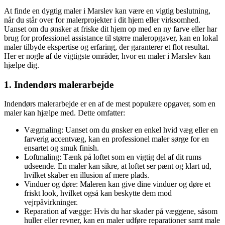
At finde en dygtig maler i Marslev kan være en vigtig beslutning,
når du står over for malerprojekter i dit hjem eller virksomhed.
Uanset om du ønsker at friske dit hjem op med en ny farve eller har
brug for professionel assistance til større maleropgaver, kan en lokal
maler tilbyde ekspertise og erfaring, der garanterer et flot resultat.
Her er nogle af de vigtigste områder, hvor en maler i Marslev kan
hjælpe dig.
1. Indendørs malerarbejde
Indendørs malerarbejde er en af de mest populære opgaver, som en
maler kan hjælpe med. Dette omfatter:
Vægmaling: Uanset om du ønsker en enkel hvid væg eller en
farverig accentvæg, kan en professionel maler sørge for en
ensartet og smuk finish.
Loftmaling: Tænk på loftet som en vigtig del af dit rums
udseende. En maler kan sikre, at loftet ser pænt og klart ud,
hvilket skaber en illusion af mere plads.
Vinduer og døre: Maleren kan give dine vinduer og døre et
friskt look, hvilket også kan beskytte dem mod
vejrpåvirkninger.
Reparation af vægge: Hvis du har skader på væggene, såsom
huller eller revner, kan en maler udføre reparationer samt male