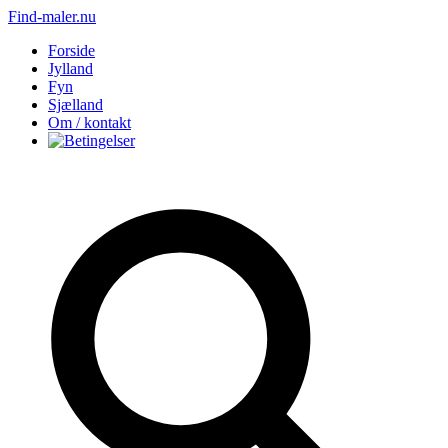
Find-maler.nu
Forside
Jylland
Fyn
Sjælland
Om / kontakt