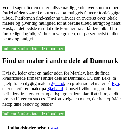
Ved at søge efter en maler i disse nærliggende byer kan du drage
fordel af den større konkurrence og muligvis få mere fordelagtige
tilbud. Platformen find-maler.nu tilbyder en oversigt over lokale
malere og giver dig mulighed for at bestille tilbud hurtigt og nemt.
Husk, at det bedste resultat ofte kommer fra at få flere tilbud fra
forskellige fagfolk, så du kan vælge den, der passer bedst til dine
behov og budget.
Indhent 3 uforpligtende tilbud her!
Find en maler i andre dele af Danmark
Hvis du leder efter en maler uden for Marslev, kan du finde
kvalificerede firmaer i andre dele af Danmark. Du kan f.eks. få
hjælp fra en dygtig maler i
Jylland
, en professionel maler på
Fyn
,
eller en erfaren maler på
Sjælland
. Uanset hvilken region du
befinder dig i, er der mange dygtige malere klar til at sikre, at dit
projekt bliver en succes. Husk at vælge en maler, der kan opfylde
netop dine behov og ønsker.
Indhent 3 uforpligtende tilbud her!
Indholdsfortegnelse
skjul