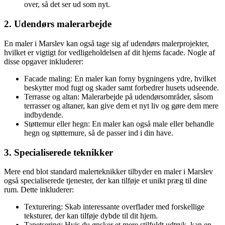
over, så det ser ud som nyt.
2. Udendørs malerarbejde
En maler i Marslev kan også tage sig af udendørs malerprojekter,
hvilket er vigtigt for vedligeholdelsen af dit hjems facade. Nogle af
disse opgaver inkluderer:
Facade maling: En maler kan forny bygningens ydre, hvilket
beskytter mod fugt og skader samt forbedrer husets udseende.
Terrasse og altan: Malerarbejde på udendørsområder, såsom
terrasser og altaner, kan give dem et nyt liv og gøre dem mere
indbydende.
Støttemur eller hegn: En maler kan også male eller behandle
hegn og støttemure, så de passer ind i din have.
3. Specialiserede teknikker
Mere end blot standard malerteknikker tilbyder en maler i Marslev
også specialiserede tjenester, der kan tilføje et unikt præg til dine
rum. Dette inkluderer:
Texturering: Skab interessante overflader med forskellige
teksturer, der kan tilføje dybde til dit hjem.
Tapetsering: Hvis du ønsker et mere stilfuldt udtryk, kan en