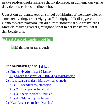
række professionelle malere i dit lokalområde, så du nemt kan vælge
den, der passer bedst til dine behov.
Uanset om du planlægger en simpel opfriskning af væggene eller en
større renovering, er det vigtigt at få de rigtige folk til opgaven.
Gennem vores platform kan du hurtigt indhente tilbud fra malere i
Marslev, hvilket giver dig mulighed for at få det bedste resultat til
den bedste pris.
Indhent 3 uforpligtende tilbud her!
Indholdsfortegnelse
skjul
1)
Find en dygtig maler i Marslev
1.1)
Sådan indhenter du 3 tilbud på malerarbejde
2)
Hvad kan en maler i Marslev hjælpe med?
2.1)
1. Indendørs malerarbejde
2.2)
2. Udendørs malerarbejde
2.3)
3. Specialiserede teknikker
2.4)
4. Rådgivning om farver
3)
Hvad koster en maler i Marslev?