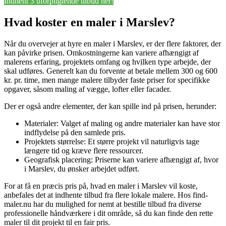
Indhent 3 uforpligtende tilbud her!
Hvad koster en maler i Marslev?
Når du overvejer at hyre en maler i Marslev, er der flere faktorer, der
kan påvirke prisen. Omkostningerne kan variere afhængigt af
malerens erfaring, projektets omfang og hvilken type arbejde, der
skal udføres. Generelt kan du forvente at betale mellem 300 og 600
kr. pr. time, men mange malere tilbyder faste priser for specifikke
opgaver, såsom maling af vægge, lofter eller facader.
Der er også andre elementer, der kan spille ind på prisen, herunder:
Materialer: Valget af maling og andre materialer kan have stor
indflydelse på den samlede pris.
Projektets størrelse: Et større projekt vil naturligvis tage
længere tid og kræve flere ressourcer.
Geografisk placering: Priserne kan variere afhængigt af, hvor
i Marslev, du ønsker arbejdet udført.
For at få en præcis pris på, hvad en maler i Marslev vil koste,
anbefales det at indhente tilbud fra flere lokale malere. Hos find-
maler.nu har du mulighed for nemt at bestille tilbud fra diverse
professionelle håndværkere i dit område, så du kan finde den rette
maler til dit projekt til en fair pris.