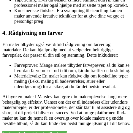
professionel maler også hjælpe med at sætte tapet op korrekt.
Kunstneriske finishes: Fra svampning til stenciling kan en
maler anvende kreative teknikker for at give dine vægge et
personligt præg.
4. Rådgivning om farver
En maler tilbyder også værdifuld rådgivning om farver og
materialer. De kan hjælpe dig med at vælge den helt rigtige
farvepalet, der passer til din stil og stemning. Dette inkluderer:
Farveprøver: Mange malere tilbyder farveprøver, så du kan se,
hvordan farverne ser ud i dit rum, før du træffer en beslutning.
Materialevalg: En maler kan rådgive dig om forskellige typer
maling (f.eks. maling til badeværelser, stuer eller
udendørsbrug) for at sikre, at du får det bedste resultat.
At hyre en maler i Marslev kan gøre din maleroplevelse langt mere
behagelig og effektiv. Uanset om det er til indendørs eller udendørs
malerarbejde, er der professionelle, der står klar til at assistere dig og
sikre, at dit projekt bliver en succes. Ved at bruge platformen find-
maler.nu kan du nemt få en oversigt over lokale malere og endda
bestille tilbud, så du kan finde den bedst mulige løsning til dit behov.