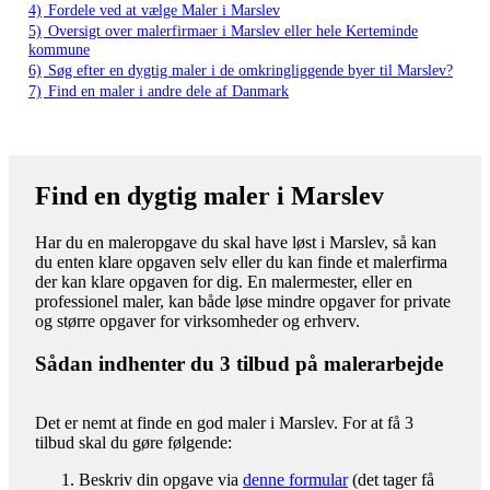
4)
Fordele ved at vælge Maler i Marslev
5)
Oversigt over malerfirmaer i Marslev eller hele Kerteminde
kommune
6)
Søg efter en dygtig maler i de omkringliggende byer til Marslev?
7)
Find en maler i andre dele af Danmark
Find en dygtig maler i Marslev
Har du en maleropgave du skal have løst i Marslev, så kan
du enten klare opgaven selv eller du kan finde et malerfirma
der kan klare opgaven for dig. En malermester, eller en
professionel maler, kan både løse mindre opgaver for private
og større opgaver for virksomheder og erhverv.
Sådan indhenter du 3 tilbud på malerarbejde
Det er nemt at finde en god maler i Marslev. For at få 3
tilbud skal du gøre følgende:
Beskriv din opgave via
denne formular
(det tager få