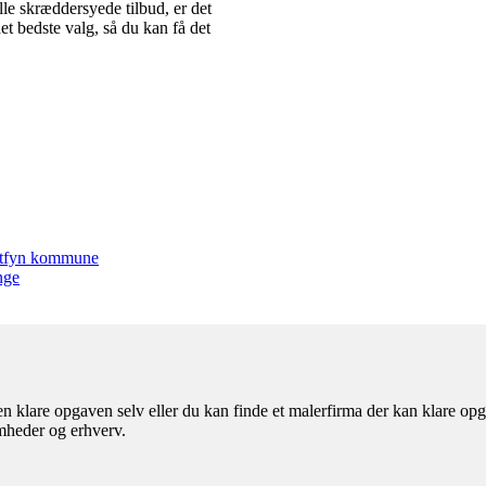
lle skræddersyede tilbud, er det
det bedste valg, så du kan få det
idtfyn kommune
nge
n klare opgaven selv eller du kan finde et malerfirma der kan klare opg
omheder og erhverv.