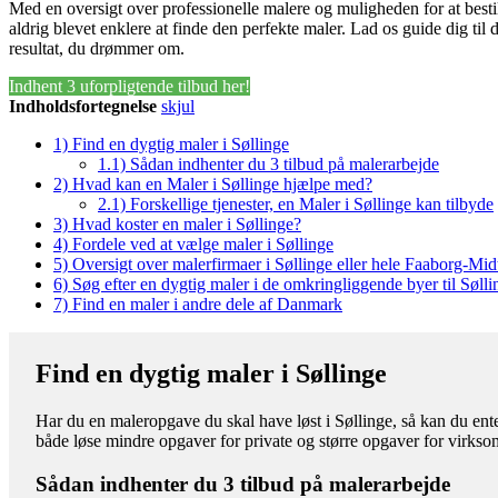
Med en oversigt over professionelle malere og muligheden for at besti
aldrig blevet enklere at finde den perfekte maler. Lad os guide dig til 
resultat, du drømmer om.
Indhent 3 uforpligtende tilbud her!
Indholdsfortegnelse
skjul
1)
Find en dygtig maler i Søllinge
1.1)
Sådan indhenter du 3 tilbud på malerarbejde
2)
Hvad kan en Maler i Søllinge hjælpe med?
2.1)
Forskellige tjenester, en Maler i Søllinge kan tilbyde
3)
Hvad koster en maler i Søllinge?
4)
Fordele ved at vælge maler i Søllinge
5)
Oversigt over malerfirmaer i Søllinge eller hele Faaborg-M
6)
Søg efter en dygtig maler i de omkringliggende byer til Sølli
7)
Find en maler i andre dele af Danmark
Find en dygtig maler i Søllinge
Har du en maleropgave du skal have løst i Søllinge, så kan du ente
både løse mindre opgaver for private og større opgaver for virks
Sådan indhenter du 3 tilbud på malerarbejde