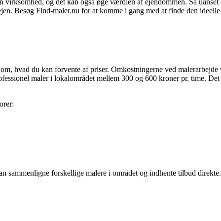
 din virksomhed, og det kan også øge værdien af ejendommen. Så uanset 
vejen. Besøg Find-maler.nu for at komme i gang med at finde den ideelle m
idé om, hvad du kan forvente af priser. Omkostningerne ved malerarbejde 
rofessionel maler i lokalområdet mellem 300 og 600 kroner pr. time. Det k
orer:
an sammenligne forskellige malere i området og indhente tilbud direkte. 