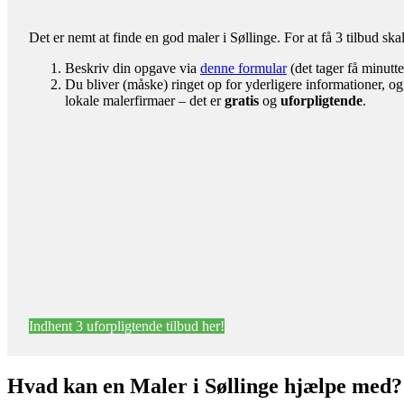
Det er nemt at finde en god maler i Søllinge. For at få 3 tilbud ska
Beskriv din opgave via
denne formular
(det tager få minutte
Du bliver (måske) ringet op for yderligere informationer, og
lokale malerfirmaer – det er
gratis
og
uforpligtende
.
Indhent 3 uforpligtende tilbud her!
Hvad kan en Maler i Søllinge hjælpe med?