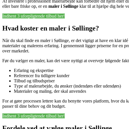
At investere i professionelt malerarbejde kan forbedre dit hjem eller
eller bare friske op, er en
maler i Søllinge
klar til at hjælpe dig hele 
Indhent 3 uforpligtende tilbud her!
Hvad koster en maler i Søllinge?
Når du skal finde en maler i Søllinge, er det vigtigt at have en klar 
materialer og malerens erfaring. I gennemsnit ligger priserne for en p
over markedet.
Før du vælger en maler, kan det være nyttigt at overveje følgende fakt
Erfaring og ekspertise
Referencer fra tidligere kunder
Tilbud og tilbudspriser
Type af malerarbejde, du ønsker (indendørs eller udendørs)
Materialer og maling, der skal anvendes
For at gøre processen lettere kan du benytte vores platform, hvor du k
passer til dine behov og dit budget.
Indhent 3 uforpligtende tilbud her!
Fordele ved at vælge maler i Søllinge