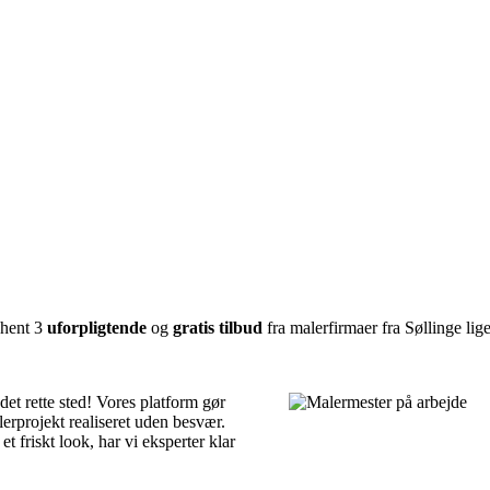
dhent 3
uforpligtende
og
gratis tilbud
fra malerfirmaer fra Søllinge lige
et rette sted! Vores platform gør
lerprojekt realiseret uden besvær.
t friskt look, har vi eksperter klar