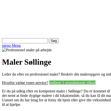
Søg
efter:
menu
Menu
Maler Søllinge
Leder du efter en professionel maler? Beskriv din maleropgave og in
Hvorfor vælge vores service?
Indhent 3 uforpligtende tilbud
Er du på udkig efter en kompetent maler i Søllinge? Du er kommet til d
det nemt at finde dygtige malere i dit lokalområde, så du kan få dit ma
Uanset om du har brug for at forny dit hjem eller give din virksomhed e
til at hjælpe.