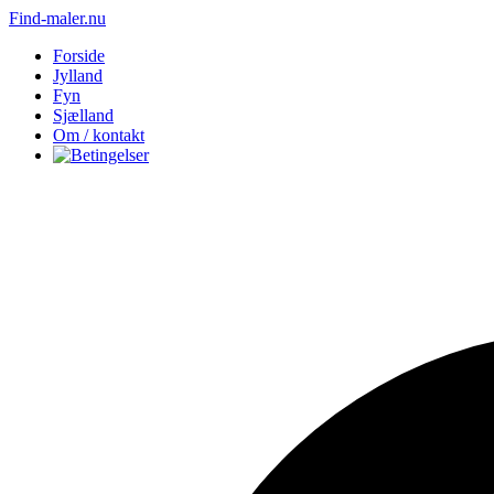
Find-maler.nu
Forside
Jylland
Fyn
Sjælland
Om / kontakt