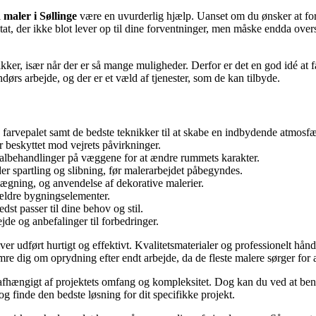
l
maler i Søllinge
være en uvurderlig hjælp. Uanset om du ønsker at for
sultat, der ikke blot lever op til dine forventninger, men måske endda ov
ker, især når der er så mange muligheder. Derfor er det en god idé at få
dørs arbejde, og der er et væld af tjenester, som de kan tilbyde.
arvepalet samt de bedste teknikker til at skabe en indbydende atmosfær
r beskyttet mod vejrets påvirkninger.
cialbehandlinger på væggene for at ændre rummets karakter.
r spartling og slibning, før malerarbejdet påbegyndes.
ægning, og anvendelse af dekorative malerier.
ældre bygningselementer.
dst passer til dine behov og stil.
de og anbefalinger til forbedringer.
ver udført hurtigt og effektivt. Kvalitetsmaterialer og professionelt håndv
 dig om oprydning efter endt arbejde, da de fleste malere sørger for at
 afhængigt af projektets omfang og kompleksitet. Dog kan du ved at beny
g finde den bedste løsning for dit specifikke projekt.