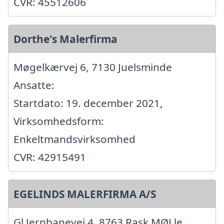
CVR: 45512606
Dorthe's Malerfirma
Møgelkærvej 6, 7130 Juelsminde
Ansatte:
Startdato: 19. december 2021,
Virksomhedsform:
Enkeltmandsvirksomhed
CVR: 42915491
EGELINDS MALERFIRMA A/S
Gl Jernbanevej 4, 8763 Rask MØLle