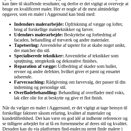
kan føre til skuffende resultater, og derfor er det vigtigt at overveje at
bruge en kvalificeret maler. Her er nogle af de mest almindelige
opgaver, som en maler i Aggersund kan bistå med:
Indendørs malerarbejde:
Opfriskning af vægge og lofter,
brug af forskellige maleteknikker og farver.
Udendørs malerarbejde:
Beskyttelse og forbedring af
facaden, behandling af træværk og andre materialer.
Tapetsering:
Anvendelse af tapeter for at skabe noget unikt,
der matcher din stil.
Specialiserede teknikker:
Anvendelse af teknikker som
sprøjtning, stregteknik og dekorative finishes.
Reparation af vægge:
Udbedring af skader som huller,
revner og andre defekter, hvilket giver et pænt og ensartet
udseende.
Farvecoaching:
Rådgivning om farvevalg, der passer til din
indretning og personlige stil.
Overfladebehandling:
Behandling af overflader med voks,
lak eller olie for at beskytte og give et flot finish.
Når du vælger en maler i Aggersund, er det vigtigt at tage hensyn til
forskellige faktorer såsom erfaring, kvalitet af materialer og
kundetilfredshed. Det kan være en god idé at indhente referencer og
se tidligere arbejdet for at få en fornemmelse af deres stil og kvalitet.
Desuden kan du via platformen find-maler.nu nemt finde malere i