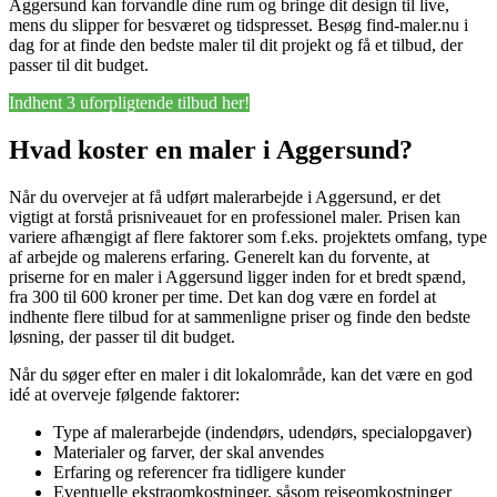
Aggersund kan forvandle dine rum og bringe dit design til live,
mens du slipper for besværet og tidspresset. Besøg find-maler.nu i
dag for at finde den bedste maler til dit projekt og få et tilbud, der
passer til dit budget.
Indhent 3 uforpligtende tilbud her!
Hvad koster en maler i Aggersund?
Når du overvejer at få udført malerarbejde i Aggersund, er det
vigtigt at forstå prisniveauet for en professionel maler. Prisen kan
variere afhængigt af flere faktorer som f.eks. projektets omfang, type
af arbejde og malerens erfaring. Generelt kan du forvente, at
priserne for en maler i Aggersund ligger inden for et bredt spænd,
fra 300 til 600 kroner per time. Det kan dog være en fordel at
indhente flere tilbud for at sammenligne priser og finde den bedste
løsning, der passer til dit budget.
Når du søger efter en maler i dit lokalområde, kan det være en god
idé at overveje følgende faktorer:
Type af malerarbejde (indendørs, udendørs, specialopgaver)
Materialer og farver, der skal anvendes
Erfaring og referencer fra tidligere kunder
Eventuelle ekstraomkostninger, såsom rejseomkostninger