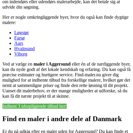
om indendørs eller udendørs malerarbejde, kan det betale sig at
udvide din søgning.
Her er nogle omkringliggende byer, hvor du også kan finde dygtige
malere:
Løgstør
Farsø
Aars
Hvalpsund
Viborg
Ved at vælge en
maler i Aggersund
eller én af de nærliggende byer,
kan du nyde godt af det lokale kendskab og erfaring. Du kan også få
præcise estimater og hurtigere service. Find-maler.nu giver dig
mulighed for at indhente tilbud fra forskellige malere, hvilket gør det
nemt at sammenligne priser og finde den rette løsning til dit projekt.
Uanset dit malerbehov, er der mange muligheder at udforske, så du
kan få dit næste projekt til at skinne.
Indhent 3 uforpligtende tilbud her!
Find en maler i andre dele af Danmark
Er du på udkig efter en maler uden for Aggersund? Du kan finde et