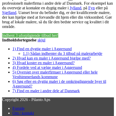
professionelt malerfirma i andre dele af Danmark. For eksempel kan
du overveje at kontakte en dygtig maler i
Jylland
, på
Fyn
eller på
Sjælland
. Uanset hvor du befinder dig, er der kvalificerede malere,
der kan hjælpe med at forvandle dit hjem eller din virksomhed. Gør
brug af lokale malere, så du får den bedste service og kvalitet i dit
område.
Indhent 3 uforpligtende tilbud her!
Indholdsfortegnelse
skjul
1)
Find en dygtig maler i Aggersund
1.1)
Sådan indhenter du 3 tilbud på malerarbejde
2)
Hvad kan en maler i Aggersund hjælpe med?
3)
Hvad koster en maler i Aggersund?
4)
Fordele ved at vælge maler i Aggersund
5)
Oversigt over malerfirmaer i Aggersund eller hele
Vesthimmerlands kommune
6)
Søg efter en dygtig maler i de omkringliggende byer til
Aggersund?
7)
Find en maler i andre dele af Danmark
Copyright 2026 - Pilanto Aps
Forside
Om / kontakt