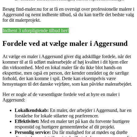
Besøg find-maler.nu for at få en oversigt over professionelle malere i
Aggersund og nemt indhente tilbud, så du kan træffe det bedste valg
for dit malerprojekt.
Indhent 3 uforpligtende tilbud her!
Fordele ved at vælge maler i Aggersund
At vælge en maler i Aggersund giver dig adskillige fordele, når det
kommer til at få udført malerarbejde af høj kvalitet i dit hjem eller
din virksomhed. Med en lokal maler får du ikke blot hands-on
ekspertise, men også en person, der kender området og de særlige
forhold, der kan komme i spil. Dette kan eksempelvis være
hensyntagen til det danske vejrføre, som kan påvirke malerarbejdet.
Her er nogle af de væsentligste fordele ved at hyre en maler i
Aggersund:
Lokalkendskab:
En maler, der arbejder i Aggersund, har en
forståelse for lokale stilarter og præferencer.
Effektivitet:
Med en maler tæt på kan du forvente hurtigere
responstid og hurtigere gennemførelse af dit projekt.
Personlig service:
Du får mulighed for at mødes og drøfte