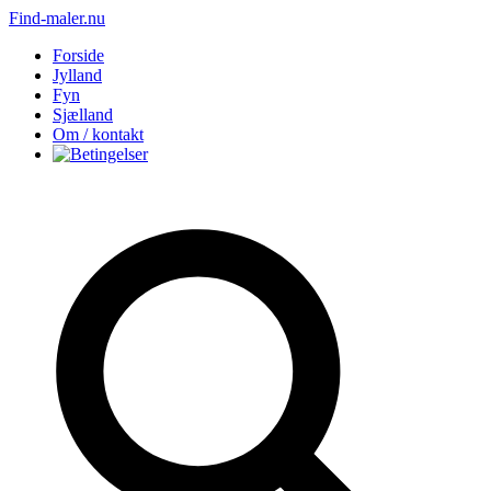
Find-maler.nu
Forside
Jylland
Fyn
Sjælland
Om / kontakt