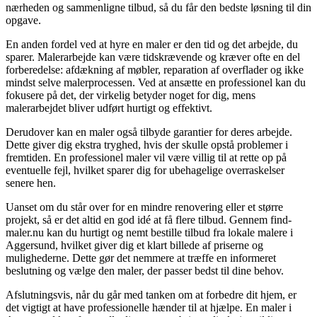
nærheden og sammenligne tilbud, så du får den bedste løsning til din
opgave.
En anden fordel ved at hyre en maler er den tid og det arbejde, du
sparer. Malerarbejde kan være tidskrævende og kræver ofte en del
forberedelse: afdækning af møbler, reparation af overflader og ikke
mindst selve malerprocessen. Ved at ansætte en professionel kan du
fokusere på det, der virkelig betyder noget for dig, mens
malerarbejdet bliver udført hurtigt og effektivt.
Derudover kan en maler også tilbyde garantier for deres arbejde.
Dette giver dig ekstra tryghed, hvis der skulle opstå problemer i
fremtiden. En professionel maler vil være villig til at rette op på
eventuelle fejl, hvilket sparer dig for ubehagelige overraskelser
senere hen.
Uanset om du står over for en mindre renovering eller et større
projekt, så er det altid en god idé at få flere tilbud. Gennem find-
maler.nu kan du hurtigt og nemt bestille tilbud fra lokale malere i
Aggersund, hvilket giver dig et klart billede af priserne og
mulighederne. Dette gør det nemmere at træffe en informeret
beslutning og vælge den maler, der passer bedst til dine behov.
Afslutningsvis, når du går med tanken om at forbedre dit hjem, er
det vigtigt at have professionelle hænder til at hjælpe. En maler i