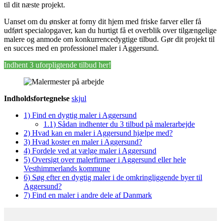
til dit næste projekt.
Uanset om du ønsker at forny dit hjem med friske farver eller få
udført specialopgaver, kan du hurtigt få et overblik over tilgængelige
malere og anmode om konkurrencedygtige tilbud. Gør dit projekt til
en succes med en professionel maler i Aggersund.
Indhent 3 uforpligtende tilbud her!
Indholdsfortegnelse
skjul
1)
Find en dygtig maler i Aggersund
1.1)
Sådan indhenter du 3 tilbud på malerarbejde
2)
Hvad kan en maler i Aggersund hjælpe med?
3)
Hvad koster en maler i Aggersund?
4)
Fordele ved at vælge maler i Aggersund
5)
Oversigt over malerfirmaer i Aggersund eller hele
Vesthimmerlands kommune
6)
Søg efter en dygtig maler i de omkringliggende byer til
Aggersund?
7)
Find en maler i andre dele af Danmark