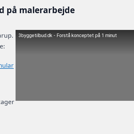
ud på malerarbejde
årup.
3byggetilbud.dk - Forstå konceptet på 1 minut
e:
mular
tager