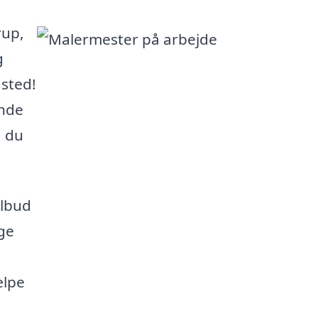
rup,
g
 sted!
inde
å du
ilbud
age
ælpe