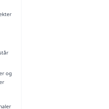
ekter
står
er og
er
maler