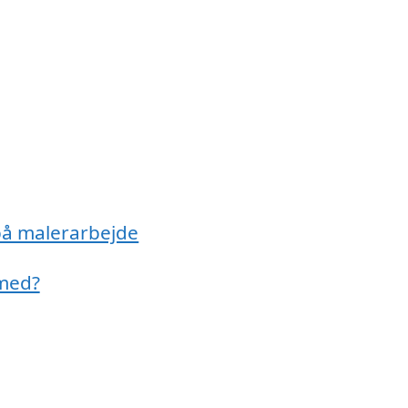
på malerarbejde
 med?