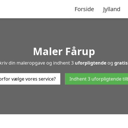
Forside
Jylland
Maler Fårup
skriv din maleropgave og indhent 3
uforpligtende
og
gratis
rfor vælge vores service?
Indhent 3 uforpligtende ti