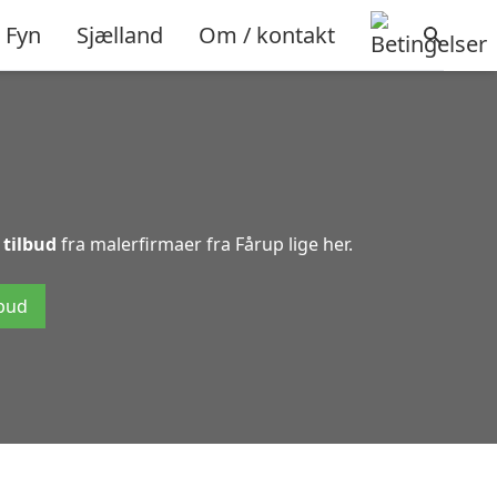
Fyn
Sjælland
Om / kontakt
 tilbud
fra malerfirmaer fra Fårup lige her.
lbud