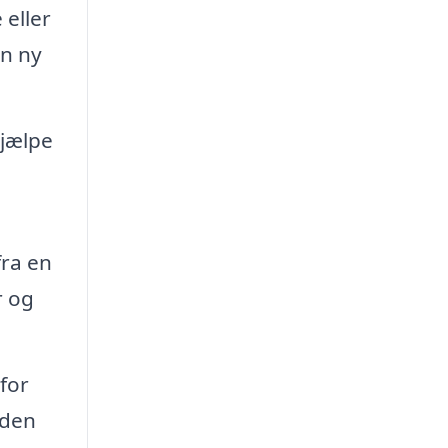
 eller
en ny
hjælpe
fra en
r og
for
aden