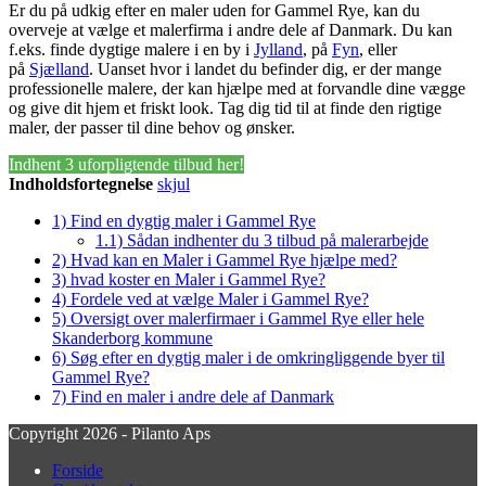
Er du på udkig efter en maler uden for Gammel Rye, kan du
overveje at vælge et malerfirma i andre dele af Danmark. Du kan
f.eks. finde dygtige malere i en by i
Jylland
, på
Fyn
, eller
på
Sjælland
. Uanset hvor i landet du befinder dig, er der mange
professionelle malere, der kan hjælpe med at forvandle dine vægge
og give dit hjem et friskt look. Tag dig tid til at finde den rigtige
maler, der passer til dine behov og ønsker.
Indhent 3 uforpligtende tilbud her!
Indholdsfortegnelse
skjul
1)
Find en dygtig maler i Gammel Rye
1.1)
Sådan indhenter du 3 tilbud på malerarbejde
2)
Hvad kan en Maler i Gammel Rye hjælpe med?
3)
hvad koster en Maler i Gammel Rye?
4)
Fordele ved at vælge Maler i Gammel Rye?
5)
Oversigt over malerfirmaer i Gammel Rye eller hele
Skanderborg kommune
6)
Søg efter en dygtig maler i de omkringliggende byer til
Gammel Rye?
7)
Find en maler i andre dele af Danmark
Copyright 2026 - Pilanto Aps
Forside