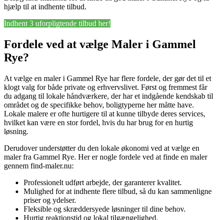
hjælp til at indhente tilbud.
Indhent 3 uforpligtende tilbud her!
Fordele ved at vælge Maler i Gammel
Rye?
At vælge en maler i Gammel Rye har flere fordele, der gør det til et
klogt valg for både private og erhvervslivet. Først og fremmest får
du adgang til lokale håndværkere, der har et indgående kendskab til
området og de specifikke behov, boligtyperne her måtte have.
Lokale malere er ofte hurtigere til at kunne tilbyde deres services,
hvilket kan være en stor fordel, hvis du har brug for en hurtig
løsning.
Derudover understøtter du den lokale økonomi ved at vælge en
maler fra Gammel Rye. Her er nogle fordele ved at finde en maler
gennem find-maler.nu:
Professionelt udført arbejde, der garanterer kvalitet.
Mulighed for at indhente flere tilbud, så du kan sammenligne
priser og ydelser.
Fleksible og skræddersyede løsninger til dine behov.
Hurtig reaktionstid og lokal tilgængelighed.