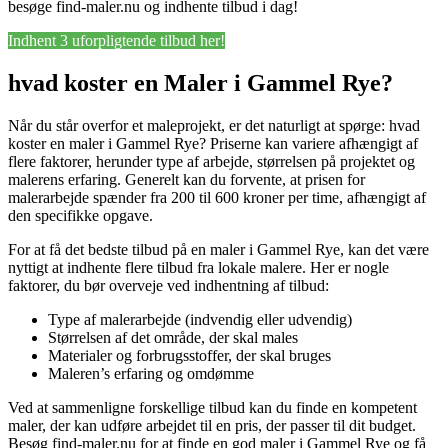
besøge find-maler.nu og indhente tilbud i dag!
Indhent 3 uforpligtende tilbud her!
hvad koster en Maler i Gammel Rye?
Når du står overfor et maleprojekt, er det naturligt at spørge: hvad
koster en maler i Gammel Rye? Priserne kan variere afhængigt af
flere faktorer, herunder type af arbejde, størrelsen på projektet og
malerens erfaring. Generelt kan du forvente, at prisen for
malerarbejde spænder fra 200 til 600 kroner per time, afhængigt af
den specifikke opgave.
For at få det bedste tilbud på en maler i Gammel Rye, kan det være
nyttigt at indhente flere tilbud fra lokale malere. Her er nogle
faktorer, du bør overveje ved indhentning af tilbud:
Type af malerarbejde (indvendig eller udvendig)
Størrelsen af det område, der skal males
Materialer og forbrugsstoffer, der skal bruges
Maleren’s erfaring og omdømme
Ved at sammenligne forskellige tilbud kan du finde en kompetent
maler, der kan udføre arbejdet til en pris, der passer til dit budget.
Besøg find-maler.nu for at finde en god maler i Gammel Rye og få