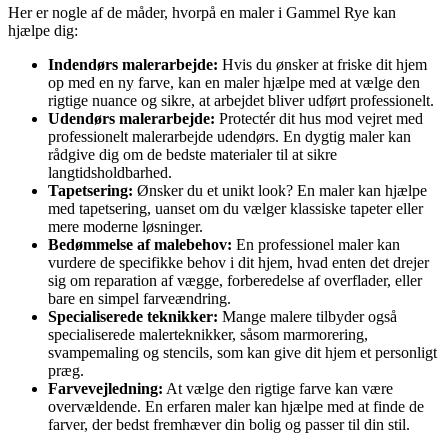
Her er nogle af de måder, hvorpå en maler i Gammel Rye kan
hjælpe dig:
Indendørs malerarbejde:
Hvis du ønsker at friske dit hjem
op med en ny farve, kan en maler hjælpe med at vælge den
rigtige nuance og sikre, at arbejdet bliver udført professionelt.
Udendørs malerarbejde:
Protectér dit hus mod vejret med
professionelt malerarbejde udendørs. En dygtig maler kan
rådgive dig om de bedste materialer til at sikre
langtidsholdbarhed.
Tapetsering:
Ønsker du et unikt look? En maler kan hjælpe
med tapetsering, uanset om du vælger klassiske tapeter eller
mere moderne løsninger.
Bedømmelse af malebehov:
En professionel maler kan
vurdere de specifikke behov i dit hjem, hvad enten det drejer
sig om reparation af vægge, forberedelse af overflader, eller
bare en simpel farveændring.
Specialiserede teknikker:
Mange malere tilbyder også
specialiserede malerteknikker, såsom marmorering,
svampemaling og stencils, som kan give dit hjem et personligt
præg.
Farvevejledning:
At vælge den rigtige farve kan være
overvældende. En erfaren maler kan hjælpe med at finde de
farver, der bedst fremhæver din bolig og passer til din stil.