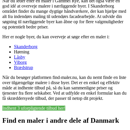
Når du leder efter en maler i Gammel Rye, kan det også være en
god idé at overveje malere i nærliggende byer. I Skanderborg
området finder du mange dygtige håndværkere, der kan hjælpe med
alt fra indendørs maling til udendørs facadearbejde. At udvide din
søgning til nærliggende byer kan åbne op for flere valgmuligheder
og potentielt bedre priser.
Her er nogle byer, du kan overveje at søge efter en maler i:
Skanderborg
Hørning
Låsby
Viborg
Brædstrup
Når du besøger platformen find-maler.nu, kan du nemt finde en liste
over tilgængelige malere i disse byer. Det er en enkel og effektiv
måde at indhente tilbud på, så du kan sammenligne priser og
tjenester fra flere selskaber. Ved at udfylde en enkel formular kan du
få skræddersyede tilbud, der passer til netop dit projekt.
Indhent 3 uforpligtende tilbud her!
Find en maler i andre dele af Danmark