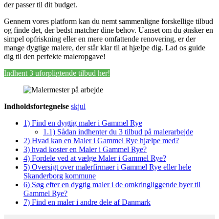
der passer til dit budget.
Gennem vores platform kan du nemt sammenligne forskellige tilbud
og finde det, der bedst matcher dine behov. Uanset om du ønsker en
simpel opfriskning eller en mere omfattende renovering, er der
mange dygtige malere, der står klar til at hjælpe dig. Lad os guide
dig til den perfekte maleropgave!
Indhent 3 uforpligtende tilbud her!
Indholdsfortegnelse
skjul
1)
Find en dygtig maler i Gammel Rye
1.1)
Sådan indhenter du 3 tilbud på malerarbejde
2)
Hvad kan en Maler i Gammel Rye hjælpe med?
3)
hvad koster en Maler i Gammel Rye?
4)
Fordele ved at vælge Maler i Gammel Rye?
5)
Oversigt over malerfirmaer i Gammel Rye eller hele
Skanderborg kommune
6)
Søg efter en dygtig maler i de omkringliggende byer til
Gammel Rye?
7)
Find en maler i andre dele af Danmark