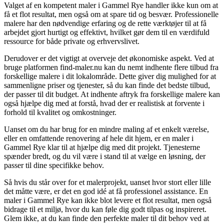
Valget af en kompetent maler i Gammel Rye handler ikke kun om at
få et flot resultat, men også om at spare tid og besvær. Professionelle
malere har den nødvendige erfaring og de rette værktøjer til at få
arbejdet gjort hurtigt og effektivt, hvilket gør dem til en værdifuld
ressource for både private og erhvervslivet.
Derudover er det vigtigt at overveje det økonomiske aspekt. Ved at
bruge platformen find-maler.nu kan du nemt indhente flere tilbud fra
forskellige malere i dit lokalområde. Dette giver dig mulighed for at
sammenligne priser og tjenester, så du kan finde det bedste tilbud,
der passer til dit budget. At indhente aftryk fra forskellige malere kan
også hjælpe dig med at forstå, hvad der er realistisk at forvente i
forhold til kvalitet og omkostninger.
Uanset om du har brug for en mindre maling af et enkelt værelse,
eller en omfattende renovering af hele dit hjem, er en maler i
Gammel Rye klar til at hjælpe dig med dit projekt. Tjenesterne
spænder bredt, og du vil være i stand til at vælge en løsning, der
passer til dine specifikke behov.
Så hvis du står over for et malerprojekt, uanset hvor stort eller lille
det måtte være, er det en god idé at få professionel assistance. En
maler i Gammel Rye kan ikke blot levere et flot resultat, men også
bidrage til et miljø, hvor du kan føle dig godt tilpas og inspireret.
Glem ikke, at du kan finde den perfekte maler til dit behov ved at