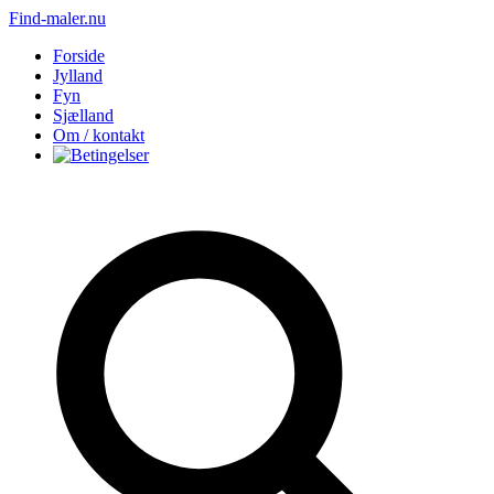
Find-maler.nu
Forside
Jylland
Fyn
Sjælland
Om / kontakt