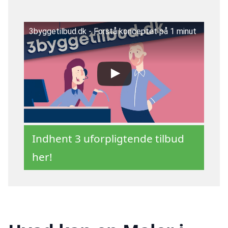
3byggetilbud.dk - Forstå konceptet på 1 minut
Indhent 3 uforpligtende tilbud
her!