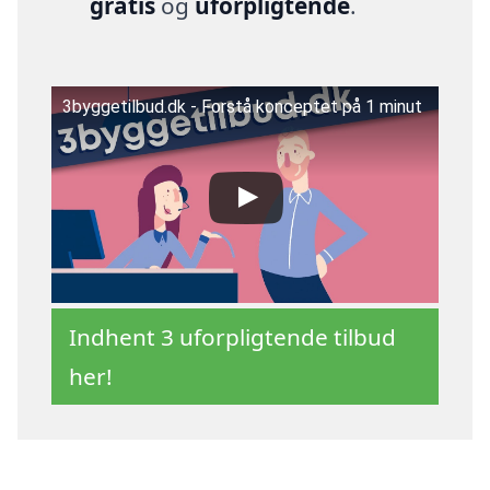
gratis
og
uforpligtende
.
3byggetilbud.dk - Forstå konceptet på 1 minut
Indhent 3 uforpligtende tilbud
her!