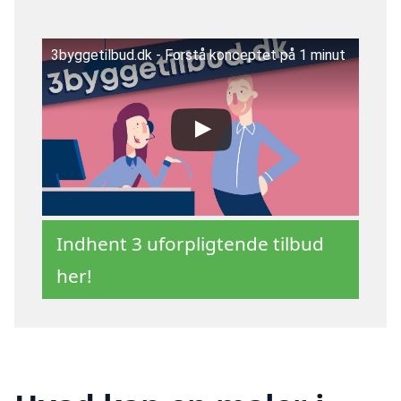
3byggetilbud.dk - Forstå konceptet på 1 minut
Indhent 3 uforpligtende tilbud
her!