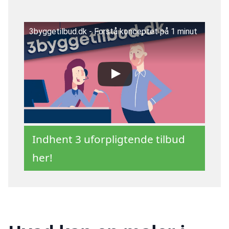
3byggetilbud.dk - Forstå konceptet på 1 minut
Indhent 3 uforpligtende tilbud
her!