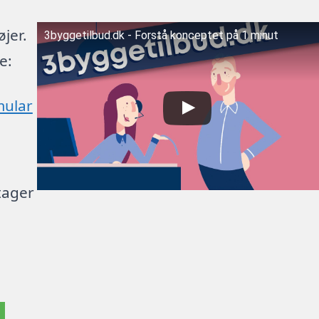
jer.
3byggetilbud.dk - Forstå konceptet på 1 minut
e:
mular
tager