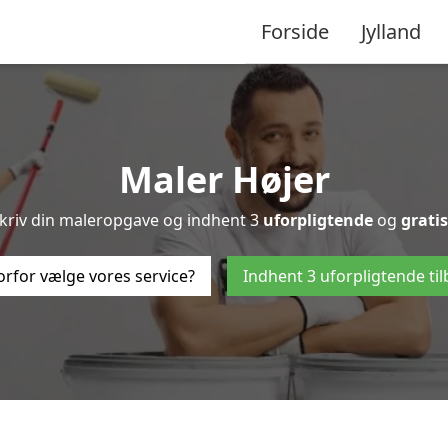
Forside
Jylland
Maler Højer
skriv din maleropgave og indhent 3
uforpligtende
og
gratis
rfor vælge vores service?
Indhent 3 uforpligtende ti