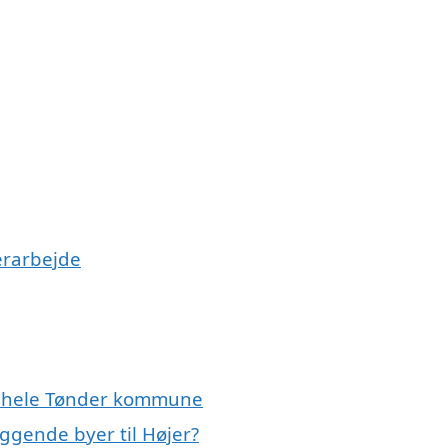
erarbejde
er hele Tønder kommune
iggende byer til Højer?