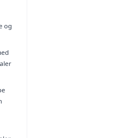
e og
med
aler
pe
n