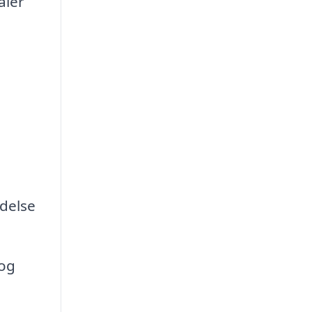
aler
delse
og