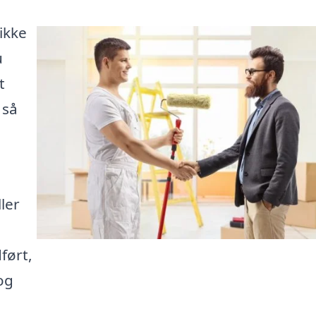
ikke
u
t
 så
ler
ført,
og