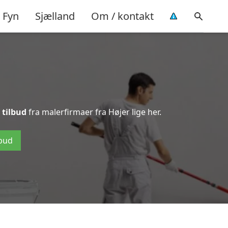
Fyn
Sjælland
Om / kontakt
 tilbud
fra malerfirmaer fra Højer lige her.
lbud