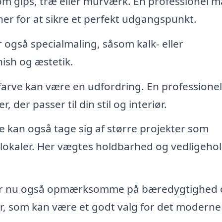
m gips, træ eller murværk. En professionel m
er for at sikre et perfekt udgangspunkt.
 også specialmaling, såsom kalk- eller
nish og æstetik.
 farve kan være en udfordring. En professionel
 der passer til din stil og interiør.
 kan også tage sig af større projekter som
slokaler. Her vægtes holdbarhed og vedligehol
r nu også opmærksomme på bæredygtighed 
er, som kan være et godt valg for det moderne