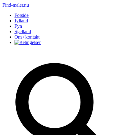
Find-maler.nu
Forside
Jylland
Fyn
Sjælland
Om / kontakt