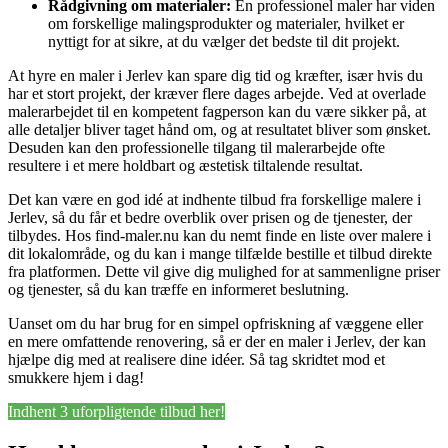
Rådgivning om materialer:
En professionel maler har viden
om forskellige malingsprodukter og materialer, hvilket er
nyttigt for at sikre, at du vælger det bedste til dit projekt.
At hyre en maler i Jerlev kan spare dig tid og kræfter, især hvis du
har et stort projekt, der kræver flere dages arbejde. Ved at overlade
malerarbejdet til en kompetent fagperson kan du være sikker på, at
alle detaljer bliver taget hånd om, og at resultatet bliver som ønsket.
Desuden kan den professionelle tilgang til malerarbejde ofte
resultere i et mere holdbart og æstetisk tiltalende resultat.
Det kan være en god idé at indhente tilbud fra forskellige malere i
Jerlev, så du får et bedre overblik over prisen og de tjenester, der
tilbydes. Hos find-maler.nu kan du nemt finde en liste over malere i
dit lokalområde, og du kan i mange tilfælde bestille et tilbud direkte
fra platformen. Dette vil give dig mulighed for at sammenligne priser
og tjenester, så du kan træffe en informeret beslutning.
Uanset om du har brug for en simpel opfriskning af væggene eller
en mere omfattende renovering, så er der en maler i Jerlev, der kan
hjælpe dig med at realisere dine idéer. Så tag skridtet mod et
smukkere hjem i dag!
Indhent 3 uforpligtende tilbud her!