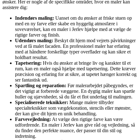
ønsker. Her er nogle af de specifikke områder, hvor en maler kan
assistere dig:
Indendørs maling:
Uanset om du ønsker at friske stuen op
med en ny farve eller skabe en hyggelig atmosfære i
soveværelset, kan en maler i Jerlev hjælpe med at vælge de
rigtige farver og finish.
Udendørs maling:
Beskyt dit hjem mod vejrets påvirkninger
ved at få malet facaden. En professionel maler har erfaring
med at håndtere forskellige typer overflader og kan sikre et
holdbart resultat.
Tapetsering:
Hvis du ønsker at bringe liv og karakter til et
rum, kan en maler også hjælpe med tapetsering. Dette kræver
præcision og erfaring for at sikre, at tapetet hænger korrekt og
ser fantastisk ud.
Spartling og reparation:
Før malerarbejdet påbegyndes, er
det vigtigt at forberede væggene. En dygtig maler kan spartle
huller og ujævnheder, så du får et flot underlag til malingen.
Specialiserede teknikker:
Mange malere tilbyder
specialteknikker som vægdekoration, stencils eller mønstre,
der kan give dit hjem en unik behandling.
Farvevejledning:
At vælge den rigtige farve kan være
udfordrende. En maler i Jerlev kan give råd og vejledning, så
du finder den perfekte nuance, der passer til din stil og
indretning.