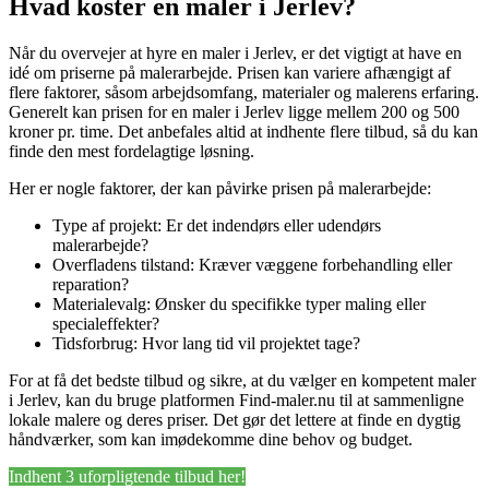
Hvad koster en maler i Jerlev?
Når du overvejer at hyre en maler i Jerlev, er det vigtigt at have en
idé om priserne på malerarbejde. Prisen kan variere afhængigt af
flere faktorer, såsom arbejdsomfang, materialer og malerens erfaring.
Generelt kan prisen for en maler i Jerlev ligge mellem 200 og 500
kroner pr. time. Det anbefales altid at indhente flere tilbud, så du kan
finde den mest fordelagtige løsning.
Her er nogle faktorer, der kan påvirke prisen på malerarbejde:
Type af projekt: Er det indendørs eller udendørs
malerarbejde?
Overfladens tilstand: Kræver væggene forbehandling eller
reparation?
Materialevalg: Ønsker du specifikke typer maling eller
specialeffekter?
Tidsforbrug: Hvor lang tid vil projektet tage?
For at få det bedste tilbud og sikre, at du vælger en kompetent maler
i Jerlev, kan du bruge platformen Find-maler.nu til at sammenligne
lokale malere og deres priser. Det gør det lettere at finde en dygtig
håndværker, som kan imødekomme dine behov og budget.
Indhent 3 uforpligtende tilbud her!