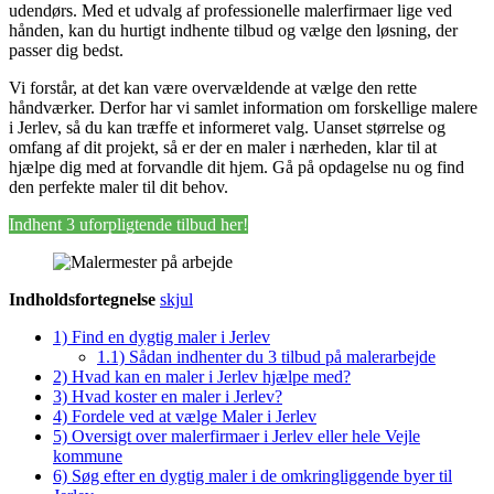
udendørs. Med et udvalg af professionelle malerfirmaer lige ved
hånden, kan du hurtigt indhente tilbud og vælge den løsning, der
passer dig bedst.
Vi forstår, at det kan være overvældende at vælge den rette
håndværker. Derfor har vi samlet information om forskellige malere
i Jerlev, så du kan træffe et informeret valg. Uanset størrelse og
omfang af dit projekt, så er der en maler i nærheden, klar til at
hjælpe dig med at forvandle dit hjem. Gå på opdagelse nu og find
den perfekte maler til dit behov.
Indhent 3 uforpligtende tilbud her!
Indholdsfortegnelse
skjul
1)
Find en dygtig maler i Jerlev
1.1)
Sådan indhenter du 3 tilbud på malerarbejde
2)
Hvad kan en maler i Jerlev hjælpe med?
3)
Hvad koster en maler i Jerlev?
4)
Fordele ved at vælge Maler i Jerlev
5)
Oversigt over malerfirmaer i Jerlev eller hele Vejle
kommune
6)
Søg efter en dygtig maler i de omkringliggende byer til