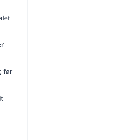
alet
er
 før
it