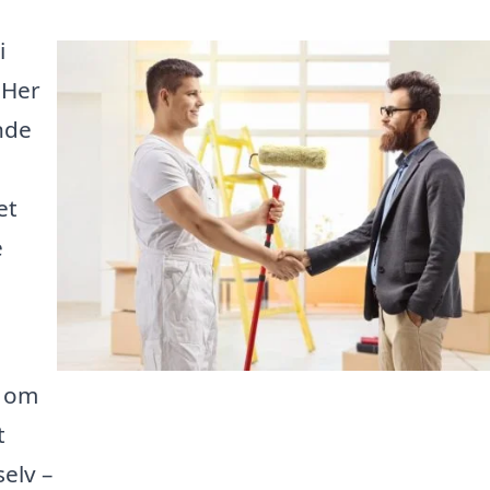
i
 Her
nde
et
e
e om
t
elv –