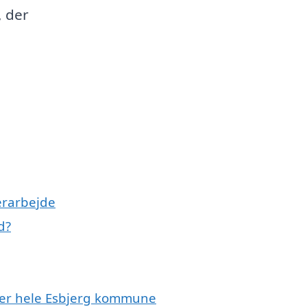
, der
erarbejde
d?
ller hele Esbjerg kommune