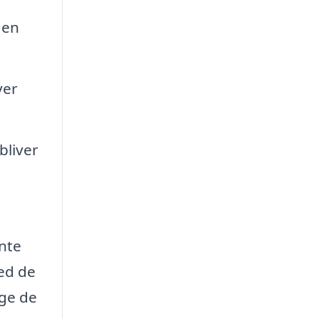
 en
ver
bliver
ente
ed de
lge de