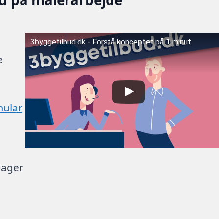
3byggetilbud.dk - Forstå konceptet på 1 minut
e
mular
tager