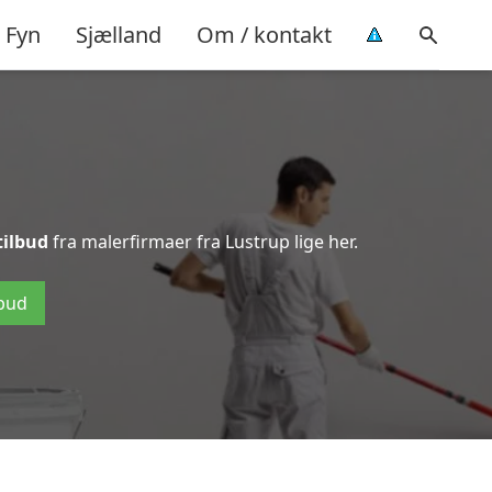
Fyn
Sjælland
Om / kontakt
tilbud
fra malerfirmaer fra Lustrup lige her.
lbud