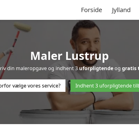
Forside
Jylland
Maler Lustrup
kriv din maleropgave og indhent 3
uforpligtende
og
gratis 
rfor vælge vores service?
Indhent 3 uforpligtende ti