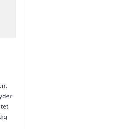
en,
byder
atet
dig