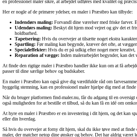
en professionel maler sikre, at arbejdet udføres med kvalitet og præci
Her er nogle af de primære ydelser, en maler i Præstbro kan tilbyde:
Indendørs maling:
Forvandl dine værelser med friske farver. E
Udendørs maling:
Beskyt dit hjem mod vejret og giv det et fri
holdbarhed.
Tapetsering:
Hvis du overvejer at tilsætte noget ekstra karakter
Spartling:
Før maling kan begynde, kræver det ofte, at væggene
Specialeffekter:
Hvis du er på udkig efter noget mere kreativt, 
Reparation af vægge:
Inden malerarbejdet begynder, kan det væ
At finde den rigtige maler i Præstbro handler ikke kun om at få arbejde
passer til dine særlige behov og budskaber.
En maler i Præstbro kan også give dig værdifulde råd om farvesammen
hyggelig stemning, kan en professionel maler hjælpe dig med at finde d
Når du bruger platformen find-maler.nu, får du adgang til en oversigt
også muligheden for at bestille et tilbud, så du kan få en idé om omko
At hyre en maler i Præstbro er en investering i dit hjem, og det kan spa
eller din hverdag.
Så hvis du overvejer at forny dit hjem, skal du ikke tøve med at find
maler, der matcher netop dine ønsker og behov. Det har aldrig været lett