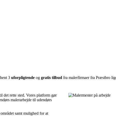
dhent 3
uforpligtende
og
gratis tilbud
fra malerfirmaer fra Præstbro lig
l det rette sted. Vores platform gør
dendørs malerarbejde til udendørs
 i området samt mulighed for at