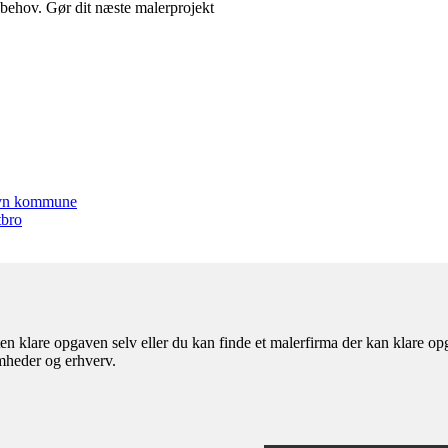
e behov. Gør dit næste malerprojekt
havn kommune
tbro
n klare opgaven selv eller du kan finde et malerfirma der kan klare opg
omheder og erhverv.