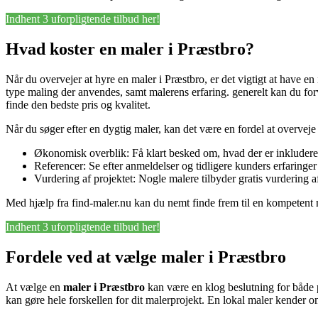
Indhent 3 uforpligtende tilbud her!
Hvad koster en maler i Præstbro?
Når du overvejer at hyre en maler i Præstbro, er det vigtigt at have e
type maling der anvendes, samt malerens erfaring. generelt kan du forv
finde den bedste pris og kvalitet.
Når du søger efter en dygtig maler, kan det være en fordel at overveje
Økonomisk overblik: Få klart besked om, hvad der er inkluderet
Referencer: Se efter anmeldelser og tidligere kunders erfaringe
Vurdering af projektet: Nogle malere tilbyder gratis vurdering af
Med hjælp fra find-maler.nu kan du nemt finde frem til en kompetent ma
Indhent 3 uforpligtende tilbud her!
Fordele ved at vælge maler i Præstbro
At vælge en
maler i Præstbro
kan være en klog beslutning for både p
kan gøre hele forskellen for dit malerprojekt. En lokal maler kender om