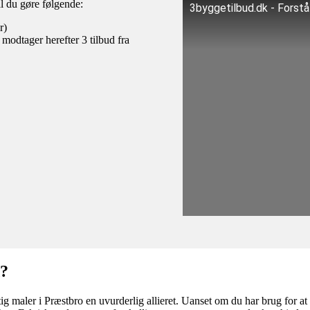
al du gøre følgende:
3byggetilbud.dk - Forst
r)
 modtager herefter 3 tilbud fra
d?
tig maler i Præstbro en uvurderlig allieret. Uanset om du har brug for a