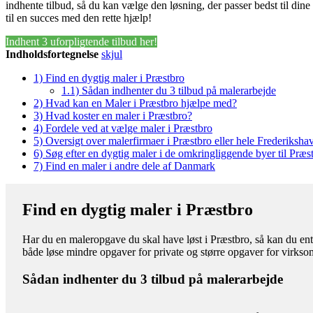
indhente tilbud, så du kan vælge den løsning, der passer bedst til din
til en succes med den rette hjælp!
Indhent 3 uforpligtende tilbud her!
Indholdsfortegnelse
skjul
1)
Find en dygtig maler i Præstbro
1.1)
Sådan indhenter du 3 tilbud på malerarbejde
2)
Hvad kan en Maler i Præstbro hjælpe med?
3)
Hvad koster en maler i Præstbro?
4)
Fordele ved at vælge maler i Præstbro
5)
Oversigt over malerfirmaer i Præstbro eller hele Frederiks
6)
Søg efter en dygtig maler i de omkringliggende byer til Præs
7)
Find en maler i andre dele af Danmark
Find en dygtig maler i Præstbro
Har du en maleropgave du skal have løst i Præstbro, så kan du ente
både løse mindre opgaver for private og større opgaver for virks
Sådan indhenter du 3 tilbud på malerarbejde