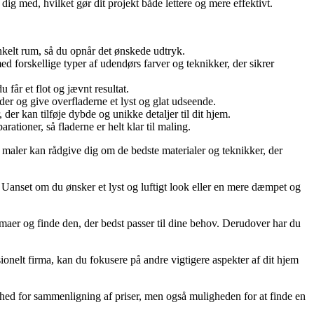
ig med, hvilket gør dit projekt både lettere og mere effektivt.
nkelt rum, så du opnår det ønskede udtryk.
 forskellige typer af udendørs farver og teknikker, der sikrer
får et flot og jævnt resultat.
er og give overfladerne et lyst og glat udseende.
der kan tilføje dybde og unikke detaljer til dit hjem.
tioner, så fladerne er helt klar til maling.
el maler kan rådgive dig om de bedste materialer og teknikker, der
anset om du ønsker et lyst og luftigt look eller en mere dæmpet og
maer og finde den, der bedst passer til dine behov. Derudover har du
ssionelt firma, kan du fokusere på andre vigtigere aspekter af dit hjem
ighed for sammenligning af priser, men også muligheden for at finde en