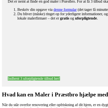
Det er nemt at finde en god maler i Præstbro. For at få 3 tilbud sk
Beskriv din opgave via
denne formular
(det tager få minutte
Du bliver (måske) ringet op for yderligere informationer, og
lokale malerfirmaer – det er
gratis
og
uforpligtende
.
Indhent 3 uforpligtende tilbud her!
Hvad kan en Maler i Præstbro hjælpe me
Når du står overfor renovering eller opfriskning af dit hjem, er en dyg