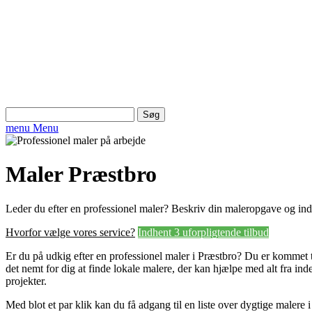
Søg
efter:
menu
Menu
Maler Præstbro
Leder du efter en professionel maler? Beskriv din maleropgave og in
Hvorfor vælge vores service?
Indhent 3 uforpligtende tilbud
Er du på udkig efter en professionel maler i Præstbro? Du er kommet ti
det nemt for dig at finde lokale malere, der kan hjælpe med alt fra in
projekter.
Med blot et par klik kan du få adgang til en liste over dygtige malere