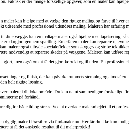
sion. Faktisk er der mange forskellige opgaver, som en maler kan hjælpe d
n maler kan hjælpe med at vælge den rigtige maling og farve til hver e
skt udseende med professionel udendørs maling. Maleren har erfaring med
 til dine vægge, kan en maltape-maler også hjælpe med tapetsering, så du 
 er klargjort gennem spartling. En erfaren maler kan reparere ujævnhed
kan malere også tilbyde specialeffekter som skygge- og stribe teknikker, 
re nødvendigt at reparere skader på væggene. Maleren kan udføre repara
t gjort, men også om at få det gjort korrekt og til tiden. En profession
sætninger og finish, der kan påvirke rummets stemning og atmosfære. U
en helt rigtige løsning.
 over malere i dit lokalområde. Du kan nemt sammenligne forskellige fir
stningerne på forhånd.
re dig for både tid og stress. Ved at overlade malerarbejdet til et profe
e en dygtig maler i Præstbro via find-maler.nu. Her får du ikke kun mul
ere at få det ønskede resultat til dit malerprojekt!