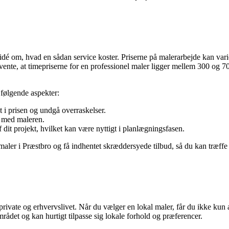
n idé om, hvad en sådan service koster. Priserne på malerarbejde kan vari
ente, at timepriserne for en professionel maler ligger mellem 300 og 70
 følgende aspekter:
 i prisen og undgå overraskelser.
r med maleren.
 dit projekt, hvilket kan være nyttigt i planlægningsfasen.
ler i Præstbro og få indhentet skræddersyede tilbud, så du kan træffe d
rivate og erhvervslivet. Når du vælger en lokal maler, får du ikke kun 
rådet og kan hurtigt tilpasse sig lokale forhold og præferencer.