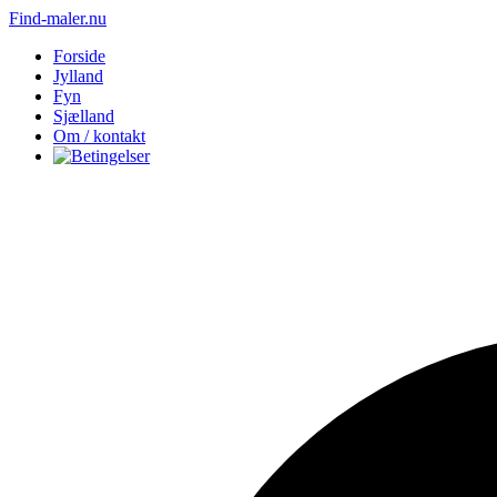
Find-maler.nu
Forside
Jylland
Fyn
Sjælland
Om / kontakt