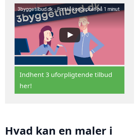
3byggetilbud.dk - Forstå konceptet på 1 minut
Indhent 3 uforpligtende tilbud
her!
Hvad kan en maler i