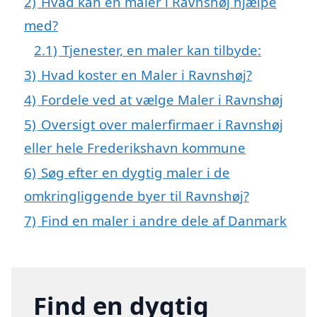
2)
Hvad kan en maler i Ravnshøj hjælpe
med?
2.1)
Tjenester, en maler kan tilbyde:
3)
Hvad koster en Maler i Ravnshøj?
4)
Fordele ved at vælge Maler i Ravnshøj
5)
Oversigt over malerfirmaer i Ravnshøj
eller hele Frederikshavn kommune
6)
Søg efter en dygtig maler i de
omkringliggende byer til Ravnshøj?
7)
Find en maler i andre dele af Danmark
Find en dygtig