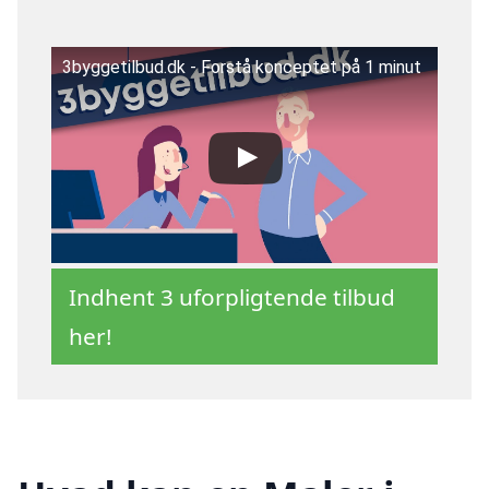
3byggetilbud.dk - Forstå konceptet på 1 minut
Indhent 3 uforpligtende tilbud
her!