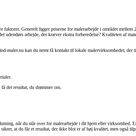
e faktorer. Generelt ligger priserne for malerarbejde i området mellem 20
det udendørs arbejde, der kræver ekstra forberedelse? Kvaliteten af mat
 Find-maler.nu kan du nemt få kontakt til lokale malervirksomheder, der ti
ialer.
an få det resultat, du drømmer om.
ning, når du står over for malerarbejde i dit hjem eller virksomhed. En
rer, at du får et resultat, der ikke blot er af høj kvalitet, men også tilp