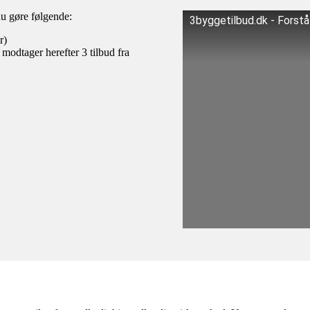
du gøre følgende:
3byggetilbud.dk - Forst
r)
 modtager herefter 3 tilbud fra