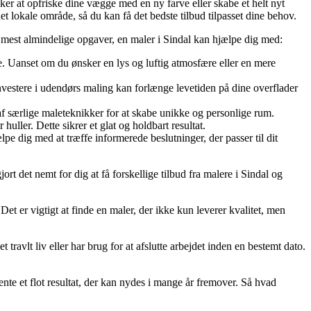
er at opfriske dine vægge med en ny farve eller skabe et helt nyt
 det lokale område, så du kan få det bedste tilbud tilpasset dine behov.
e mest almindelige opgaver, en maler i Sindal kan hjælpe dig med:
e. Uanset om du ønsker en lys og luftig atmosfære eller en mere
nvestere i udendørs maling kan forlænge levetiden på dine overflader
af særlige maleteknikker for at skabe unikke og personlige rum.
ller. Dette sikrer et glat og holdbart resultat.
pe dig med at træffe informerede beslutninger, der passer til dit
ort det nemt for dig at få forskellige tilbud fra malere i Sindal og
Det er vigtigt at finde en maler, der ikke kun leverer kvalitet, men
 travlt liv eller har brug for at afslutte arbejdet inden en bestemt dato.
nte et flot resultat, der kan nydes i mange år fremover. Så hvad