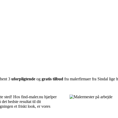
dhent 3
uforpligtende
og
gratis tilbud
fra malerfirmaer fra Sindal lige h
tte sted! Hos find-maler.nu hjælper
det bedste resultat til dit
ningen et friskt look, er vores