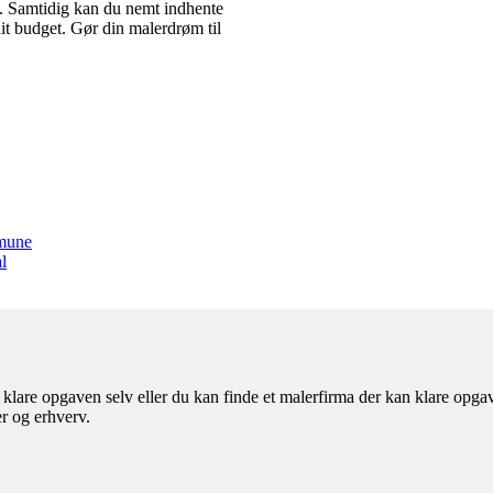
ig. Samtidig kan du nemt indhente
dit budget. Gør din malerdrøm til
mmune
l
klare opgaven selv eller du kan finde et malerfirma der kan klare opgav
r og erhverv.