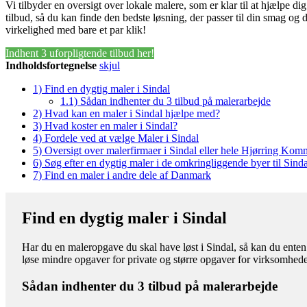
Vi tilbyder en oversigt over lokale malere, som er klar til at hjælpe d
tilbud, så du kan finde den bedste løsning, der passer til din smag og 
virkelighed med bare et par klik!
Indhent 3 uforpligtende tilbud her!
Indholdsfortegnelse
skjul
1)
Find en dygtig maler i Sindal
1.1)
Sådan indhenter du 3 tilbud på malerarbejde
2)
Hvad kan en maler i Sindal hjælpe med?
3)
Hvad koster en maler i Sindal?
4)
Fordele ved at vælge Maler i Sindal
5)
Oversigt over malerfirmaer i Sindal eller hele Hjørring Ko
6)
Søg efter en dygtig maler i de omkringliggende byer til Sinda
7)
Find en maler i andre dele af Danmark
Find en dygtig maler i Sindal
Har du en maleropgave du skal have løst i Sindal, så kan du enten 
løse mindre opgaver for private og større opgaver for virksomhede
Sådan indhenter du 3 tilbud på malerarbejde