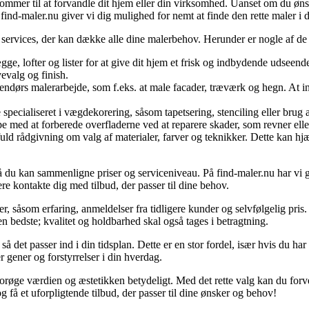
ommer til at forvandle dit hjem eller din virksomhed. Uanset om du ønsk
 på find-maler.nu giver vi dig mulighed for nemt at finde den rette maler i
e services, der kan dække alle dine malerbehov. Herunder er nogle af d
, lofter og lister for at give dit hjem et frisk og indbydende udseend
evalg og finish.
endørs malerarbejde, som f.eks. at male facader, træværk og hegn. At i
ecialiseret i vægdekorering, såsom tapetsering, stenciling eller brug 
med at forberede overfladerne ved at reparere skader, som revner eller hu
ld rådgivning om valg af materialer, farver og teknikker. Dette kan hjæl
 så du kan sammenligne priser og serviceniveau. På find-maler.nu har vi gj
re kontakte dig med tilbud, der passer til dine behov.
, såsom erfaring, anmeldelser fra tidligere kunder og selvfølgelig pris. 
den bedste; kvalitet og holdbarhed skal også tages i betragtning.
et passer ind i din tidsplan. Dette er en stor fordel, især hvis du har et
 gener og forstyrrelser i din hverdag.
forøge værdien og æstetikken betydeligt. Med det rette valg kan du forve
g få et uforpligtende tilbud, der passer til dine ønsker og behov!