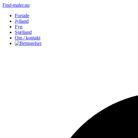
Find-maler.nu
Forside
Jylland
Fyn
Sjælland
Om / kontakt