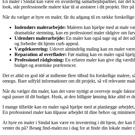
En maler i Sindal kan være en uvurderlig samarbejdspartner, når det k
look, står professionelle malere klar til at assistere i dit projekt. Her
Når du vælger at hyre en maler, får du adgang til en række forskellig
Indendørs malerarbejde:
Maleren kan hjælpe med at male vægge
dramatiske stemning, kan en professionel maler rådgive om farv
Udendørs malerarbejde:
En maler kan også tage sig af det ud
og forbedre dit hjems curb appeal.
Vægdekorering:
Udover almindelig maling kan en maler være sp
Reparation af overflader:
Før maling kan en maler også hjælpe 
Professionel rådgivning:
En erfaren maler kan give dig værdifu
budget og æstetiske præferencer.
Det er altid en god idé at indhente flere tilbud fra forskellige malere,
omegn. Bare udfyld informationer om dit projekt, så vil relevante male
Når du vælger din maler, kan det være nyttigt at overveje nogle faktorer
også passer til dit budget. Husk, at den billigste løsning ikke altid er 
I mange tilfælde kan en maler også hjælpe med at planlægge arbejdet, så d
En professionel maler kan tilpasse arbejdet til dine behov og minimerer
At hyre en maler i Sindal kan være en investering i dit hjem, der kan 
venter du på? Besøg find-maler.nu i dag for at finde din lokale maler o