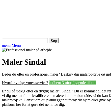
Søg
efter:
menu
Menu
Maler Sindal
Leder du efter en professionel maler? Beskriv din maleropgave og in
Hvorfor vælge vores service?
Indhent 3 uforpligtende tilbud
Er du på udkig efter en dygtig maler i Sindal? Du er kommet til det re
vi dig med at finde kvalificerede malere i dit lokalområde, så du kan få 
malerprojekt. Uanset om du planlægger at forny dit hjem eller give byg
platform her for at gøre det nemt for dig.