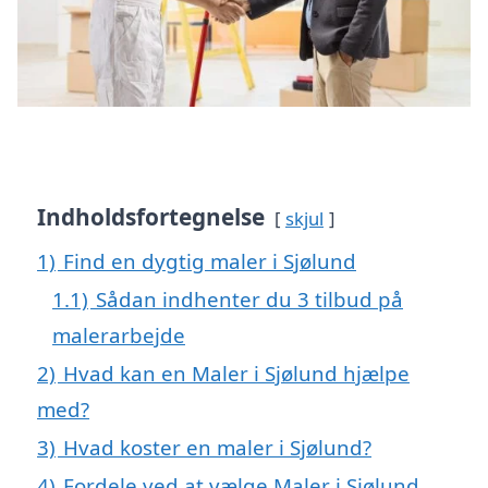
Indholdsfortegnelse
skjul
1)
Find en dygtig maler i Sjølund
1.1)
Sådan indhenter du 3 tilbud på
malerarbejde
2)
Hvad kan en Maler i Sjølund hjælpe
med?
3)
Hvad koster en maler i Sjølund?
4)
Fordele ved at vælge Maler i Sjølund