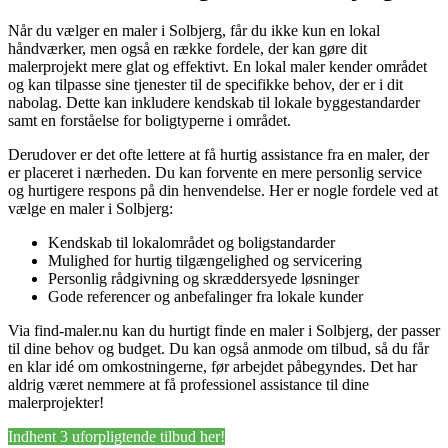
Når du vælger en maler i Solbjerg, får du ikke kun en lokal
håndværker, men også en række fordele, der kan gøre dit
malerprojekt mere glat og effektivt. En lokal maler kender området
og kan tilpasse sine tjenester til de specifikke behov, der er i dit
nabolag. Dette kan inkludere kendskab til lokale byggestandarder
samt en forståelse for boligtyperne i området.
Derudover er det ofte lettere at få hurtig assistance fra en maler, der
er placeret i nærheden. Du kan forvente en mere personlig service
og hurtigere respons på din henvendelse. Her er nogle fordele ved at
vælge en maler i Solbjerg:
Kendskab til lokalområdet og boligstandarder
Mulighed for hurtig tilgængelighed og servicering
Personlig rådgivning og skræddersyede løsninger
Gode referencer og anbefalinger fra lokale kunder
Via find-maler.nu kan du hurtigt finde en maler i Solbjerg, der passer
til dine behov og budget. Du kan også anmode om tilbud, så du får
en klar idé om omkostningerne, før arbejdet påbegyndes. Det har
aldrig været nemmere at få professionel assistance til dine
malerprojekter!
Indhent 3 uforpligtende tilbud her!