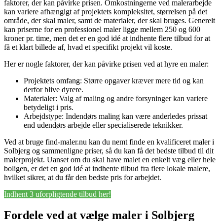
faktorer, der kan påvirke prisen. Omkostningerne ved malerarbejde
kan variere afhængigt af projektets kompleksitet, størrelsen på det
område, der skal maler, samt de materialer, der skal bruges. Generelt
kan priserne for en professionel maler ligge mellem 250 og 600
kroner pr. time, men det er en god idé at indhente flere tilbud for at
få et klart billede af, hvad et specifikt projekt vil koste.
Her er nogle faktorer, der kan påvirke prisen ved at hyre en maler:
Projektets omfang: Større opgaver kræver mere tid og kan
derfor blive dyrere.
Materialer: Valg af maling og andre forsyninger kan variere
betydeligt i pris.
Arbejdstype: Indendørs maling kan være anderledes prissat
end udendørs arbejde eller specialiserede teknikker.
Ved at bruge find-maler.nu kan du nemt finde en kvalificeret maler i
Solbjerg og sammenligne priser, så du kan få det bedste tilbud til dit
malerprojekt. Uanset om du skal have malet en enkelt væg eller hele
boligen, er det en god idé at indhente tilbud fra flere lokale malere,
hvilket sikrer, at du får den bedste pris for arbejdet.
Indhent 3 uforpligtende tilbud her!
Fordele ved at vælge maler i Solbjerg