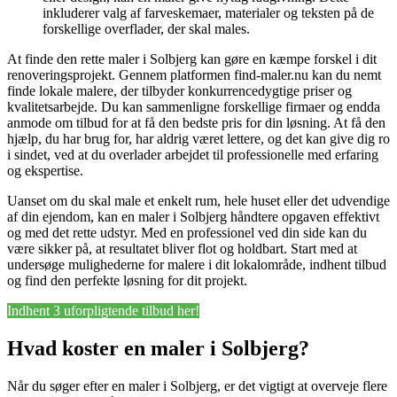
inkluderer valg af farveskemaer, materialer og teksten på de
forskellige overflader, der skal males.
At finde den rette maler i Solbjerg kan gøre en kæmpe forskel i dit
renoveringsprojekt. Gennem platformen find-maler.nu kan du nemt
finde lokale malere, der tilbyder konkurrencedygtige priser og
kvalitetsarbejde. Du kan sammenligne forskellige firmaer og endda
anmode om tilbud for at få den bedste pris for din løsning. At få den
hjælp, du har brug for, har aldrig været lettere, og det kan give dig ro
i sindet, ved at du overlader arbejdet til professionelle med erfaring
og ekspertise.
Uanset om du skal male et enkelt rum, hele huset eller det udvendige
af din ejendom, kan en maler i Solbjerg håndtere opgaven effektivt
og med det rette udstyr. Med en professionel ved din side kan du
være sikker på, at resultatet bliver flot og holdbart. Start med at
undersøge mulighederne for malere i dit lokalområde, indhent tilbud
og find den perfekte løsning for dit projekt.
Indhent 3 uforpligtende tilbud her!
Hvad koster en maler i Solbjerg?
Når du søger efter en maler i Solbjerg, er det vigtigt at overveje flere