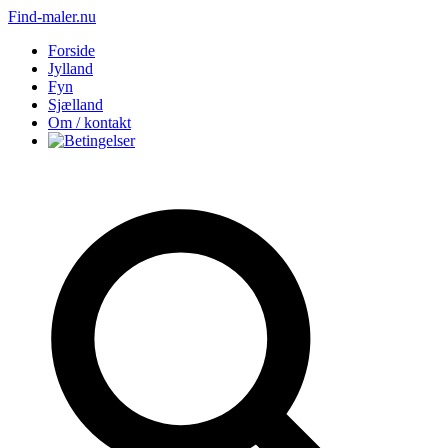
Find-maler.nu
Forside
Jylland
Fyn
Sjælland
Om / kontakt