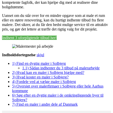
kompetente fagfolk, der kan hjælpe dig med at realisere dine
boligdrømme.
Uanset om du står over for en mindre opgave som at male et rum
eller en større renovering, kan du hurtigt indhente tilbud fra flere
malere. Det sikrer, at du får den bedst mulige service til en attraktiv
pris, og gør det lettere at træffe det rigtig valg for dit projekt.
Indhent 3 uforpligtende tilbud her!
Indholdsfortegnelse
skjul
1)
Find en dygtig maler i Solbjerg
1.1)
Sådan indhenter du 3 tilbud på malerarbejde
2)
Hvad kan en maler i Solbjerg hjælpe med?
3)
Hvad koster en maler i Solbjerg?
4)
Fordele ved at vælge maler i Solbjerg
5)
Oversigt over malerfirmaer i Solbjerg eller hele Aarhus
kommune
6)
Søg efter en dygtig maler i de omkringliggende byer til
Solbjerg?
7)
Find en maler i andre dele af Danmark