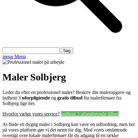
Søg
efter:
menu
Menu
Maler Solbjerg
Leder du efter en professionel maler? Beskriv din maleropgave og
indhent 3
uforpligtende
og
gratis tilbud
fra malerfirmaer fra
Solbjerg lige her.
Hvorfor vælge vores service?
Indhent 3 uforpligtende tilbud
At finde en dygtig maler i Solbjerg kan være en udfordring, men her
på vores platform gør vi det nemt for dig. Med vores omfattende
oversigt over lokale malerfirmaer får du adgang til en række