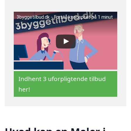
3byggetilbud.dk - Forstå konceptet på 1 minut
Indhent 3 uforpligtende tilbud
her!