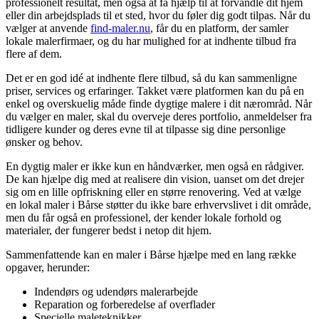
professionelt resultat, men også at få hjælp til at forvandle dit hjem
eller din arbejdsplads til et sted, hvor du føler dig godt tilpas. Når du
vælger at anvende
find-maler.nu
, får du en platform, der samler
lokale malerfirmaer, og du har mulighed for at indhente tilbud fra
flere af dem.
Det er en god idé at indhente flere tilbud, så du kan sammenligne
priser, services og erfaringer. Takket være platformen kan du på en
enkel og overskuelig måde finde dygtige malere i dit nærområd. Når
du vælger en maler, skal du overveje deres portfolio, anmeldelser fra
tidligere kunder og deres evne til at tilpasse sig dine personlige
ønsker og behov.
En dygtig maler er ikke kun en håndværker, men også en rådgiver.
De kan hjælpe dig med at realisere din vision, uanset om det drejer
sig om en lille opfriskning eller en større renovering. Ved at vælge
en lokal maler i Bårse støtter du ikke bare erhvervslivet i dit område,
men du får også en professionel, der kender lokale forhold og
materialer, der fungerer bedst i netop dit hjem.
Sammenfattende kan en maler i Bårse hjælpe med en lang række
opgaver, herunder:
Indendørs og udendørs malerarbejde
Reparation og forberedelse af overflader
Specielle maleteknikker