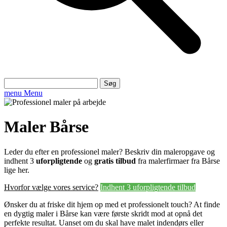
Søg
efter:
menu
Menu
Maler Bårse
Leder du efter en professionel maler? Beskriv din maleropgave og
indhent 3
uforpligtende
og
gratis tilbud
fra malerfirmaer fra Bårse
lige her.
Hvorfor vælge vores service?
Indhent 3 uforpligtende tilbud
Ønsker du at friske dit hjem op med et professionelt touch? At finde
en dygtig maler i Bårse kan være første skridt mod at opnå det
perfekte resultat. Uanset om du skal have malet indendørs eller