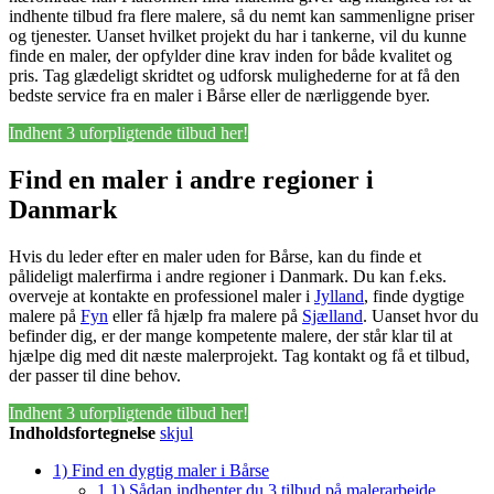
indhente tilbud fra flere malere, så du nemt kan sammenligne priser
og tjenester. Uanset hvilket projekt du har i tankerne, vil du kunne
finde en maler, der opfylder dine krav inden for både kvalitet og
pris. Tag glædeligt skridtet og udforsk mulighederne for at få den
bedste service fra en maler i Bårse eller de nærliggende byer.
Indhent 3 uforpligtende tilbud her!
Find en maler i andre regioner i
Danmark
Hvis du leder efter en maler uden for Bårse, kan du finde et
pålideligt malerfirma i andre regioner i Danmark. Du kan f.eks.
overveje at kontakte en professionel maler i
Jylland
, finde dygtige
malere på
Fyn
eller få hjælp fra malere på
Sjælland
. Uanset hvor du
befinder dig, er der mange kompetente malere, der står klar til at
hjælpe dig med dit næste malerprojekt. Tag kontakt og få et tilbud,
der passer til dine behov.
Indhent 3 uforpligtende tilbud her!
Indholdsfortegnelse
skjul
1)
Find en dygtig maler i Bårse
1.1)
Sådan indhenter du 3 tilbud på malerarbejde