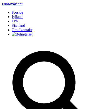
Find-maler.nu
Forside
Jylland
Fyn
Sjælland
Om / kontakt