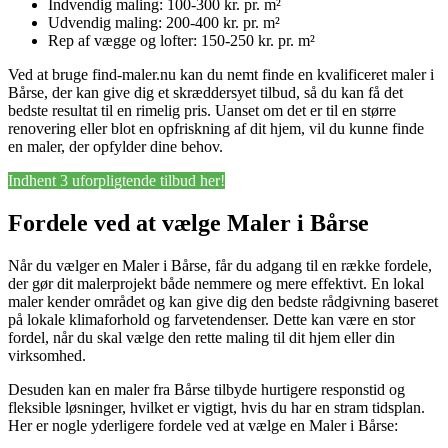
Indvendig maling: 100-300 kr. pr. m²
Udvendig maling: 200-400 kr. pr. m²
Rep af vægge og lofter: 150-250 kr. pr. m²
Ved at bruge find-maler.nu kan du nemt finde en kvalificeret maler i
Bårse, der kan give dig et skræddersyet tilbud, så du kan få det
bedste resultat til en rimelig pris. Uanset om det er til en større
renovering eller blot en opfriskning af dit hjem, vil du kunne finde
en maler, der opfylder dine behov.
Indhent 3 uforpligtende tilbud her!
Fordele ved at vælge Maler i Bårse
Når du vælger en Maler i Bårse, får du adgang til en række fordele,
der gør dit malerprojekt både nemmere og mere effektivt. En lokal
maler kender området og kan give dig den bedste rådgivning baseret
på lokale klimaforhold og farvetendenser. Dette kan være en stor
fordel, når du skal vælge den rette maling til dit hjem eller din
virksomhed.
Desuden kan en maler fra Bårse tilbyde hurtigere responstid og
fleksible løsninger, hvilket er vigtigt, hvis du har en stram tidsplan.
Her er nogle yderligere fordele ved at vælge en Maler i Bårse: