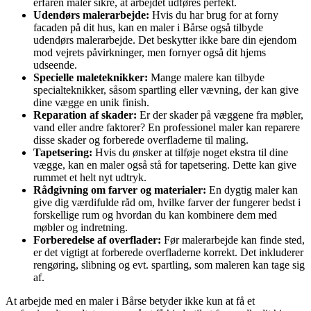
erfaren maler sikre, at arbejdet udføres perfekt.
Udendørs malerarbejde:
Hvis du har brug for at forny
facaden på dit hus, kan en maler i Bårse også tilbyde
udendørs malerarbejde. Det beskytter ikke bare din ejendom
mod vejrets påvirkninger, men fornyer også dit hjems
udseende.
Specielle maleteknikker:
Mange malere kan tilbyde
specialteknikker, såsom spartling eller vævning, der kan give
dine vægge en unik finish.
Reparation af skader:
Er der skader på væggene fra møbler,
vand eller andre faktorer? En professionel maler kan reparere
disse skader og forberede overfladerne til maling.
Tapetsering:
Hvis du ønsker at tilføje noget ekstra til dine
vægge, kan en maler også stå for tapetsering. Dette kan give
rummet et helt nyt udtryk.
Rådgivning om farver og materialer:
En dygtig maler kan
give dig værdifulde råd om, hvilke farver der fungerer bedst i
forskellige rum og hvordan du kan kombinere dem med
møbler og indretning.
Forberedelse af overflader:
Før malerarbejde kan finde sted,
er det vigtigt at forberede overfladerne korrekt. Det inkluderer
rengøring, slibning og evt. spartling, som maleren kan tage sig
af.
At arbejde med en maler i Bårse betyder ikke kun at få et