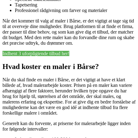
Tapetsering
Professionel rådgivning om farver og materialer
Når det kommer til valg af maler i Bårse, er det vigtigt at tage sig tid
til at overveje dine muligheder. Brug platformen til at finde et firma,
der passer til dine behov, og som kan give dig et tilbud, der matcher
dit budget. Med den rette maler kan du forvandle dine rum og skabe
det præcise udtryk, du drømmer om.
Indhent 3 uforpligtende tilbud her!
Hvad koster en maler i Bårse?
Når du skal finde en maler i Bårse, er det vigtigt at have et klart
billede af, hvad malerarbejde koster. Prisen på en maler kan variere
afhængigt af flere faktorer, herunder hvilken type opgave du har
brug for hjælp til, størrelsen af det område, der skal males, og
malerens erfaring og ekspertise. For at give dig en bedre forståelse af
mulighederne kan det være en god idé at indhente tilbud fra flere
forskellige malere i området.
Generelt kan du forvente, at priserne for malerarbejde ligger inden
for følgende intervaller: