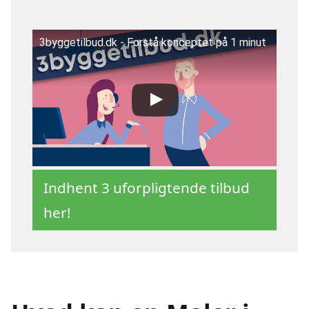
3byggetilbud.dk - Forstå konceptet på 1 minut
Indhent 3 uforpligtende tilbud
her!