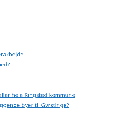
erarbejde
med?
 eller hele Ringsted kommune
iggende byer til Gyrstinge?