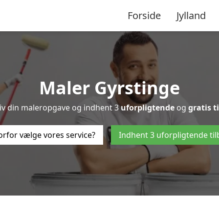
Forside
Jylland
Maler Gyrstinge
riv din maleropgave og indhent 3
uforpligtende
og
gratis t
rfor vælge vores service?
Indhent 3 uforpligtende ti