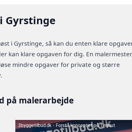
i Gyrstinge
øst i Gyrstinge, så kan du enten klare opgave
 der kan klare opgaven for dig. En malermester
 løse mindre opgaver for private og større
.
ud på malerarbejde
3byggetilbud.dk - Forstå konceptet på 1 minut