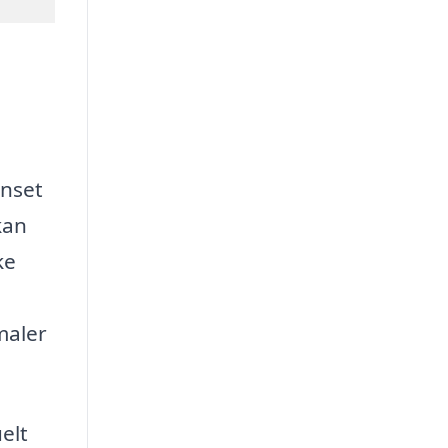
anset
kan
ke
maler
elt