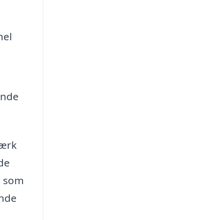
nel
ende
værk
ede
e som
inde