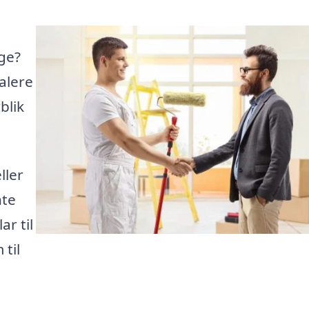
gge?
alere
blik
ller
nte
ar til
til