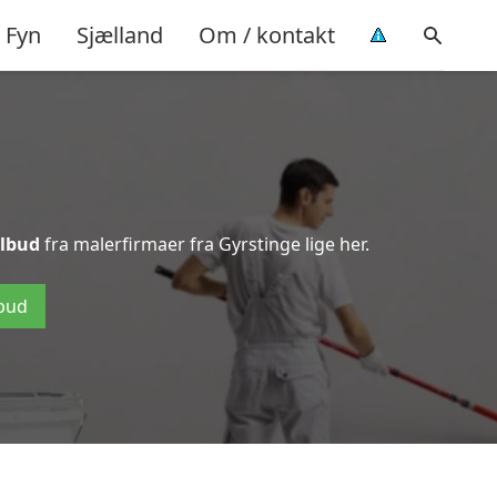
Fyn
Sjælland
Om / kontakt
ilbud
fra malerfirmaer fra Gyrstinge lige her.
lbud