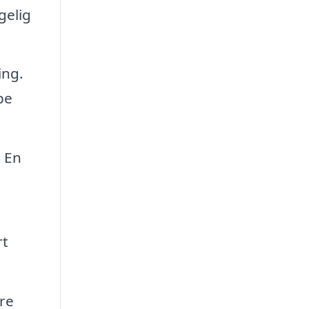
gelig
ing.
pe
. En
rt
re