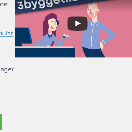
øre
mular
tager