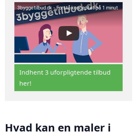
3byggetilbud.dk - Forstå konceptet på 1 minut
Indhent 3 uforpligtende tilbud
her!
Hvad kan en maler i