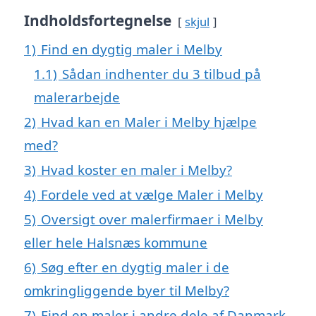
Indholdsfortegnelse
skjul
1)
Find en dygtig maler i Melby
1.1)
Sådan indhenter du 3 tilbud på
malerarbejde
2)
Hvad kan en Maler i Melby hjælpe
med?
3)
Hvad koster en maler i Melby?
4)
Fordele ved at vælge Maler i Melby
5)
Oversigt over malerfirmaer i Melby
eller hele Halsnæs kommune
6)
Søg efter en dygtig maler i de
omkringliggende byer til Melby?
7)
Find en maler i andre dele af Danmark