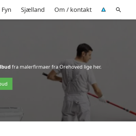
Fyn
Sjælland
Om / kontakt
ilbud
fra malerfirmaer fra Orehoved lige her.
lbud