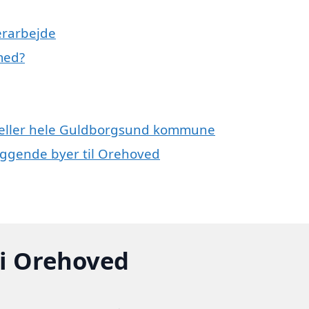
erarbejde
med?
d eller hele Guldborgsund kommune
liggende byer til Orehoved
 i Orehoved