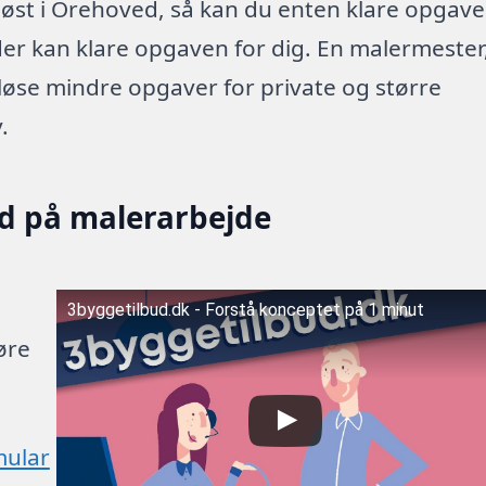
øst i Orehoved, så kan du enten klare opgav
 der kan klare opgaven for dig. En malermester
 løse mindre opgaver for private og større
.
ud på malerarbejde
3byggetilbud.dk - Forstå konceptet på 1 minut
øre
mular