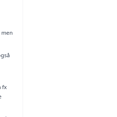
, men
også
 fx
e