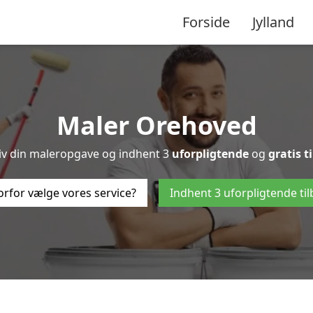
Forside
Jylland
Maler Orehoved
riv din maleropgave og indhent 3
uforpligtende
og
gratis t
rfor vælge vores service?
Indhent 3 uforpligtende ti