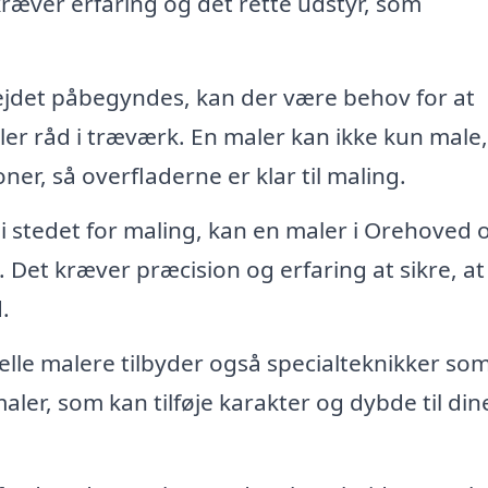
æver erfaring og det rette udstyr, som
jdet påbegyndes, kan der være behov for at
ller råd i træværk. En maler kan ikke kun male
r, så overfladerne er klar til maling.
i stedet for maling, kan en maler i Orehoved 
 Det kræver præcision og erfaring at sikre, at
.
le malere tilbyder også specialteknikker som
aler, som kan tilføje karakter og dybde til din