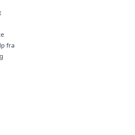
t
te
p fra
og