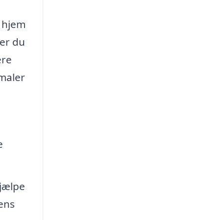
t hjem
ler du
ere
 maler
e
hjælpe
ens