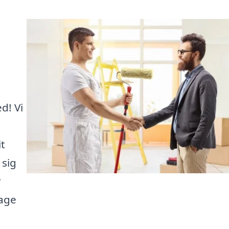
d! Vi
it
 sig
r
tage