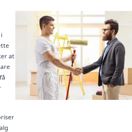
i
ette
er at
bare
få
r
riser
alg