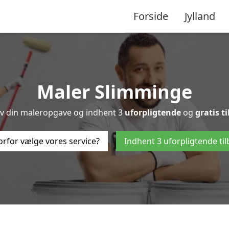
Forside
Jylland
Maler Slimminge
riv din maleropgave og indhent 3
uforpligtende
og
gratis t
rfor vælge vores service?
Indhent 3 uforpligtende ti