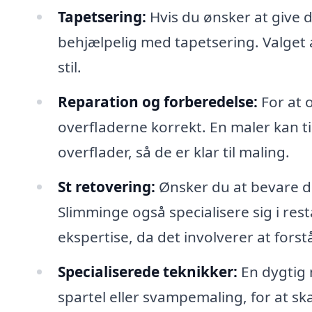
Tapetsering:
Hvis du ønsker at give 
behjælpelig med tapetsering. Valget a
stil.
Reparation og forberedelse:
For at o
overfladerne korrekt. En maler kan t
overflader, så de er klar til maling.
St retovering:
Ønsker du at bevare de
Slimminge også specialisere sig i res
ekspertise, da det involverer at fors
Specialiserede teknikker:
En dygtig 
spartel eller svampemaling, for at s