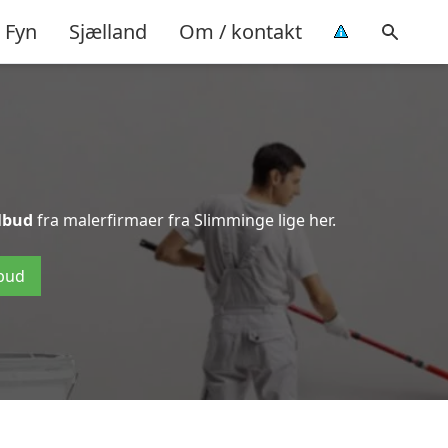
Fyn
Sjælland
Om / kontakt
ilbud
fra malerfirmaer fra Slimminge lige her.
lbud