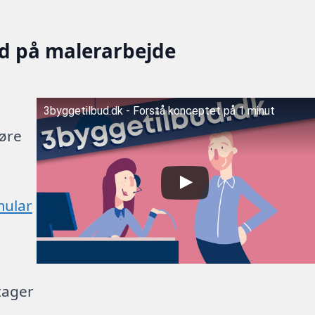
ud på malerarbejde
3byggetilbud.dk - Forstå konceptet på 1 minut
gøre
mular
tager