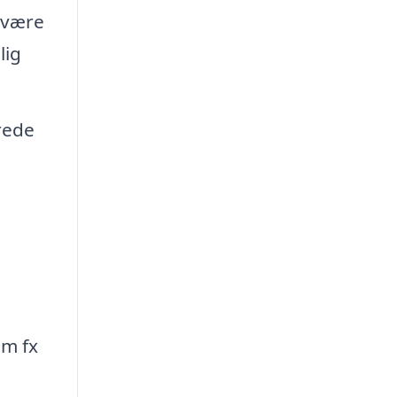
 være
lig
erede
i
om fx