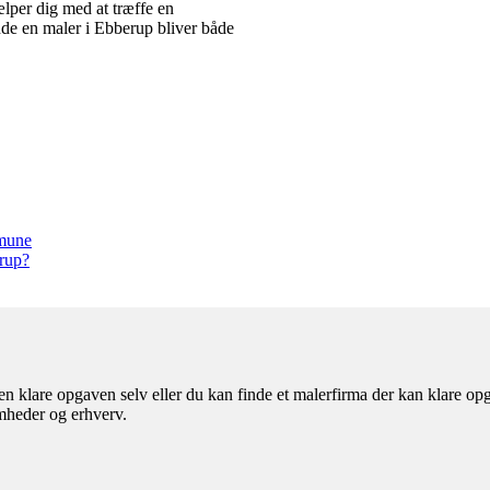
jælper dig med at træffe en
finde en maler i Ebberup bliver både
mmune
erup?
n klare opgaven selv eller du kan finde et malerfirma der kan klare opg
omheder og erhverv.