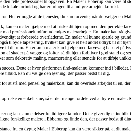
de den rette professionel til opgaven. En Maler i Ebberup kan være til s
de lokale forhold og har erfaringen til at udføre arbejdet korrekt.
 for. Her er nogle af de tjenester, du kan forvente, når du vælger en Ma
k, kan en maler hjælpe med at friske dit hjem op med den perfekte farv
med professionelt udført udendørs malerarbejde. En maler kan rådgive o
vendigt at forberede overfladerne. En maler vil kunne spartle og grunde 
 tilbyde tapetsering, hvilket kan give et helt andet udtryk til dit hje
e til dit rum. En erfaren maler kan hjælpe med farvevalg baseret på lysf
on af skader på vægge og lofter, så dit hjem forbliver i god stand og s
r som dekorativ maling, marmorering eller stencils for at tilføje unikke d
n succes. Dette er hvor platformen find-maler.nu kommer ind i billedet
tilbud, kan du vælge den løsning, der passer bedst til dig.
et for at stå med pensel og malerkost, kan du overlade arbejdet til en, d
 opfriske en enkelt stue, så er der mange fordele ved at hyre en maler. M
r og læse anmeldelser fra tidligere kunder. Dette giver dig et indblik i
igne forskellige malere i Ebberup og finde den, der passer bedst til din
stance fra en dygtig Maler i Ebberup kan du være sikker på, at dit malerp