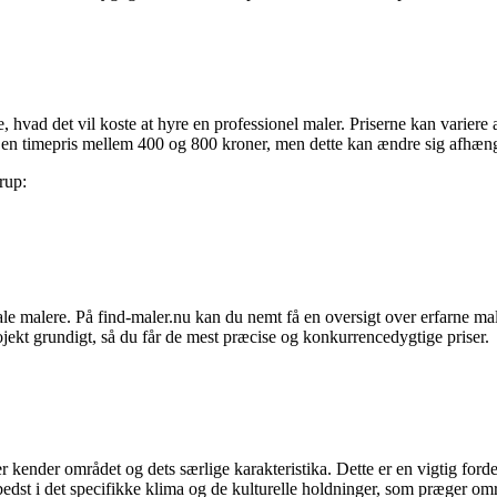
ge, hvad det vil koste at hyre en professionel maler. Priserne kan varier
e en timepris mellem 400 og 800 kroner, men dette kan ændre sig afhæng
rup:
lokale malere. På find-maler.nu kan du nemt få en oversigt over erfarne m
rojekt grundigt, så du får de mest præcise og konkurrencedygtige priser.
r kender området og dets særlige karakteristika. Dette er en vigtig forde
bedst i det specifikke klima og de kulturelle holdninger, som præger om