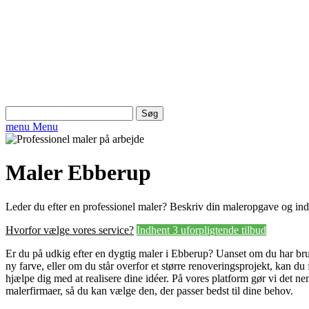
Søg
efter:
menu
Menu
Maler Ebberup
Leder du efter en professionel maler? Beskriv din maleropgave og in
Hvorfor vælge vores service?
Indhent 3 uforpligtende tilbud
Er du på udkig efter en dygtig maler i Ebberup? Uanset om du har bru
ny farve, eller om du står overfor et større renoveringsprojekt, kan du
hjælpe dig med at realisere dine idéer. På vores platform gør vi det ne
malerfirmaer, så du kan vælge den, der passer bedst til dine behov.