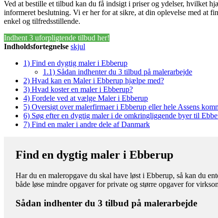
Ved at bestille et tilbud kan du få indsigt i priser og ydelser, hvilket h
informeret beslutning. Vi er her for at sikre, at din oplevelse med at 
enkel og tilfredsstillende.
Indhent 3 uforpligtende tilbud her!
Indholdsfortegnelse
skjul
1)
Find en dygtig maler i Ebberup
1.1)
Sådan indhenter du 3 tilbud på malerarbejde
2)
Hvad kan en Maler i Ebberup hjælpe med?
3)
Hvad koster en maler i Ebberup?
4)
Fordele ved at vælge Maler i Ebberup
5)
Oversigt over malerfirmaer i Ebberup eller hele Assens ko
6)
Søg efter en dygtig maler i de omkringliggende byer til Ebb
7)
Find en maler i andre dele af Danmark
Find en dygtig maler i Ebberup
Har du en maleropgave du skal have løst i Ebberup, så kan du ente
både løse mindre opgaver for private og større opgaver for virks
Sådan indhenter du 3 tilbud på malerarbejde