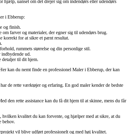
tor hjælp, uanset om det drejer sig om indendørs eller udendørs
ler i Ebberup:
e og finish.
m farver og materialer, der egner sig til udendørs brug.
korrekt for at sikre et pænt resultat.
m.
orhold, rummets størrelse og din personlige stil.
er indbydende ud.
etaljer til dit hjem.
. Her kan du nemt finde en professionel Maler i Ebberup, der kan
er har de rette værktøjer og erfaring. En god maler kender de bedste
ed den rette assistance kan du få dit hjem til at skinne, mens du får
, hvilken kvalitet du kan forvente, og hjælper med at sikre, at du
e behov.
rojekt vil blive udført professionelt og med høj kvalitet.