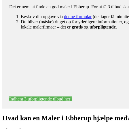
Det er nemt at finde en god maler i Ebberup. For at få 3 tilbud sk
Beskriv din opgave via
denne formular
(det tager få minutte
Du bliver (måske) ringet op for yderligere informationer, og
lokale malerfirmaer – det er
gratis
og
uforpligtende
.
Indhent 3 uforpligtende tilbud her!
Hvad kan en Maler i Ebberup hjælpe med