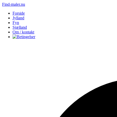
Find-maler.nu
Forside
Jylland
Fyn
Sjælland
Om / kontakt