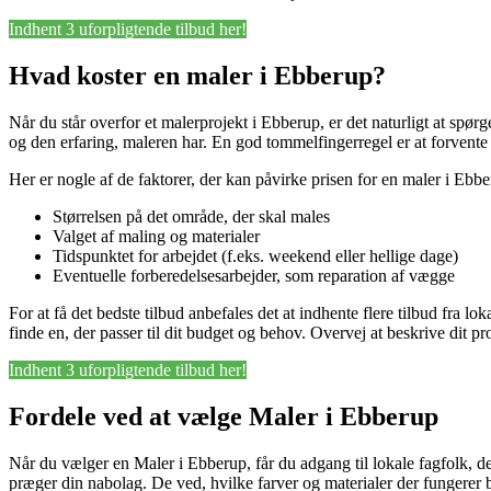
Indhent 3 uforpligtende tilbud her!
Hvad koster en maler i Ebberup?
Når du står overfor et malerprojekt i Ebberup, er det naturligt at spør
og den erfaring, maleren har. En god tommelfingerregel er at forvent
Her er nogle af de faktorer, der kan påvirke prisen for en maler i Ebbe
Størrelsen på det område, der skal males
Valget af maling og materialer
Tidspunktet for arbejdet (f.eks. weekend eller hellige dage)
Eventuelle forberedelsesarbejder, som reparation af vægge
For at få det bedste tilbud anbefales det at indhente flere tilbud fra 
finde en, der passer til dit budget og behov. Overvej at beskrive dit p
Indhent 3 uforpligtende tilbud her!
Fordele ved at vælge Maler i Ebberup
Når du vælger en Maler i Ebberup, får du adgang til lokale fagfolk, de
præger din nabolag. De ved, hvilke farver og materialer der fungerer 