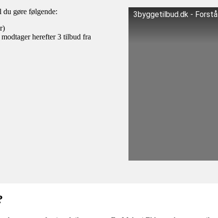
al du gøre følgende:
3byggetilbud.dk - Forst
r)
 modtager herefter 3 tilbud fra
?