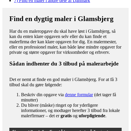
7)
Find en maler i andre dele af Danmark
Find en dygtig maler i Glamsbjerg
Har du en maleropgave du skal have løst i Glamsbjerg, så
kan du enten klare opgaven selv eller du kan finde et
malerfirma der kan klare opgaven for dig. En malermester,
eller en professionel maler, kan både løse mindre opgaver for
private og større opgaver for virksomheder og erhverv.
Sådan indhenter du 3 tilbud på malerarbejde
Det er nemt at finde en god maler i Glamsbjerg. For at få 3
tilbud skal du gøre følgende:
Beskriv din opgave via
denne formular
(det tager få
minutter)
Du bliver (måske) ringet op for yderligere
informationer, og modtager herefter 3 tilbud fra lokale
malerfirmaer – det er
gratis
og
uforpligtende
.