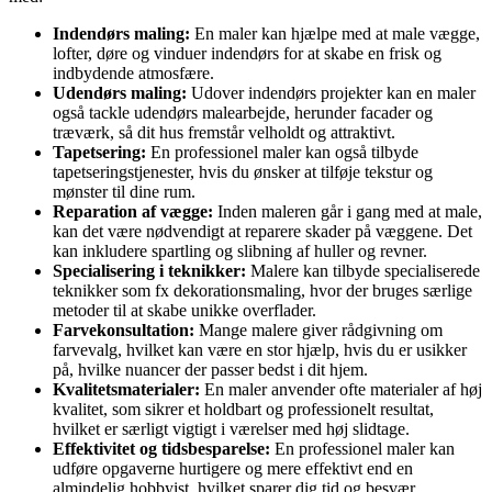
Indendørs maling:
En maler kan hjælpe med at male vægge,
lofter, døre og vinduer indendørs for at skabe en frisk og
indbydende atmosfære.
Udendørs maling:
Udover indendørs projekter kan en maler
også tackle udendørs malearbejde, herunder facader og
træværk, så dit hus fremstår velholdt og attraktivt.
Tapetsering:
En professionel maler kan også tilbyde
tapetseringstjenester, hvis du ønsker at tilføje tekstur og
mønster til dine rum.
Reparation af vægge:
Inden maleren går i gang med at male,
kan det være nødvendigt at reparere skader på væggene. Det
kan inkludere spartling og slibning af huller og revner.
Specialisering i teknikker:
Malere kan tilbyde specialiserede
teknikker som fx dekorationsmaling, hvor der bruges særlige
metoder til at skabe unikke overflader.
Farvekonsultation:
Mange malere giver rådgivning om
farvevalg, hvilket kan være en stor hjælp, hvis du er usikker
på, hvilke nuancer der passer bedst i dit hjem.
Kvalitetsmaterialer:
En maler anvender ofte materialer af høj
kvalitet, som sikrer et holdbart og professionelt resultat,
hvilket er særligt vigtigt i værelser med høj slidtage.
Effektivitet og tidsbesparelse:
En professionel maler kan
udføre opgaverne hurtigere og mere effektivt end en
almindelig hobbyist, hvilket sparer dig tid og besvær.