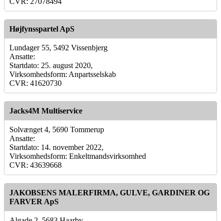
CVR: 27078494
Højfynsspartel ApS
Lundager 55, 5492 Vissenbjerg
Ansatte:
Startdato: 25. august 2020,
Virksomhedsform: Anpartsselskab
CVR: 41620730
Jacks4M Multiservice
Solvænget 4, 5690 Tommerup
Ansatte:
Startdato: 14. november 2022,
Virksomhedsform: Enkeltmandsvirksomhed
CVR: 43639668
JAKOBSENS MALERFIRMA, GULVE, GARDINER OG
FARVER ApS
Algade 2, 5683 Haarby