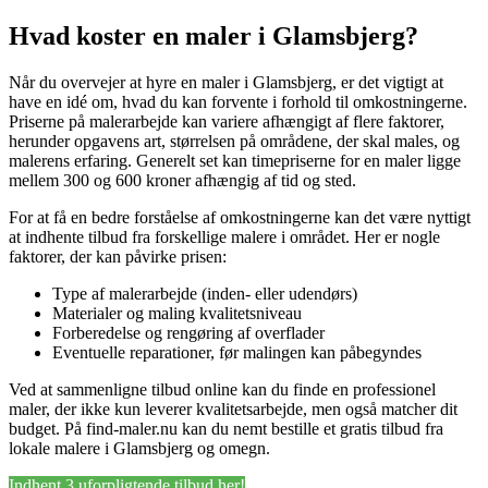
Hvad koster en maler i Glamsbjerg?
Når du overvejer at hyre en maler i Glamsbjerg, er det vigtigt at
have en idé om, hvad du kan forvente i forhold til omkostningerne.
Priserne på malerarbejde kan variere afhængigt af flere faktorer,
herunder opgavens art, størrelsen på områdene, der skal males, og
malerens erfaring. Generelt set kan timepriserne for en maler ligge
mellem 300 og 600 kroner afhængig af tid og sted.
For at få en bedre forståelse af omkostningerne kan det være nyttigt
at indhente tilbud fra forskellige malere i området. Her er nogle
faktorer, der kan påvirke prisen:
Type af malerarbejde (inden- eller udendørs)
Materialer og maling kvalitetsniveau
Forberedelse og rengøring af overflader
Eventuelle reparationer, før malingen kan påbegyndes
Ved at sammenligne tilbud online kan du finde en professionel
maler, der ikke kun leverer kvalitetsarbejde, men også matcher dit
budget. På find-maler.nu kan du nemt bestille et gratis tilbud fra
lokale malere i Glamsbjerg og omegn.
Indhent 3 uforpligtende tilbud her!