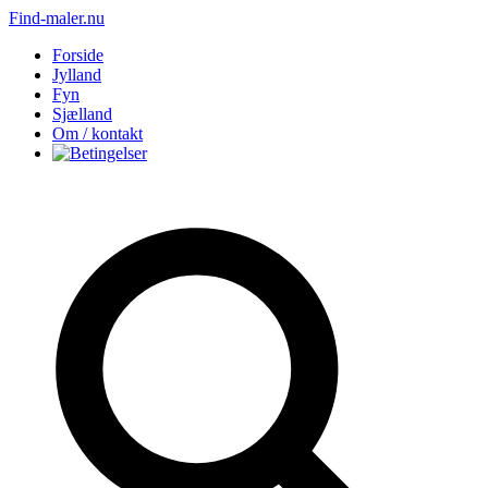
Find-maler.nu
Forside
Jylland
Fyn
Sjælland
Om / kontakt