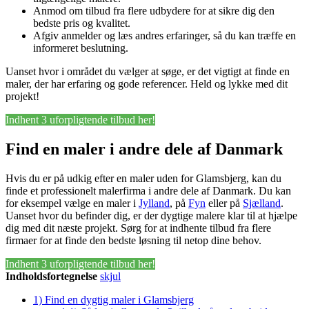
Anmod om tilbud fra flere udbydere for at sikre dig den
bedste pris og kvalitet.
Afgiv anmelder og læs andres erfaringer, så du kan træffe en
informeret beslutning.
Uanset hvor i området du vælger at søge, er det vigtigt at finde en
maler, der har erfaring og gode referencer. Held og lykke med dit
projekt!
Indhent 3 uforpligtende tilbud her!
Find en maler i andre dele af Danmark
Hvis du er på udkig efter en maler uden for Glamsbjerg, kan du
finde et professionelt malerfirma i andre dele af Danmark. Du kan
for eksempel vælge en maler i
Jylland
, på
Fyn
eller på
Sjælland
.
Uanset hvor du befinder dig, er der dygtige malere klar til at hjælpe
dig med dit næste projekt. Sørg for at indhente tilbud fra flere
firmaer for at finde den bedste løsning til netop dine behov.
Indhent 3 uforpligtende tilbud her!
Indholdsfortegnelse
skjul
1)
Find en dygtig maler i Glamsbjerg