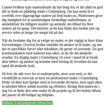
Uanset hvilken type malerarbejde du har brug for, er det altid en god
idé at finde en pålidelig maler i Glamsbjerg. Du kan nemt få et
overblik over tilgængelige malere på find-maler.nu. Platformen giver
dig mulighed for at sammenligne forskellige malerfirmaer, se
anmeldelser fra tidligere kunder og anmode om tilbud fra flere
malere på én gang. Det betyder, at du kan finde den bedste pris og
service uden at bruge for meget tid på det.
Når du beslutter dig for at vælge en maler, er det vigtigt at have klare
forventninger. Overvej hvilke områder du ønsker at få malet, og om
der er specifikke farver eller teknikker, du gerne vil anvende. En god
kommunikation med maleren kan sikre, at du får det ønskede
resultat. En dygtig maler i Glamsbjerg vil være i stand til at forstå
dine behov og ønsker og komme med forslag til, hvordan du kan
opnå dit ønskede look.
Så hvis du står over for et malerprojekt, store som små, er det
værdifuldt at overveje at hyre en professionel maler i Glamsbjerg.
Dette vil ikke kun hjælpe med at forvandle dit hjem, men også sikre,
at arbejdet bliver udført korrekt og effektivt. Besøg find-maler.nu i
dag for at finde den rette maler til dit projekt og få det bedste tilbud,
der passer til dit budget og tidsplan.
Indhent 3 uforpligtende tilbud her!