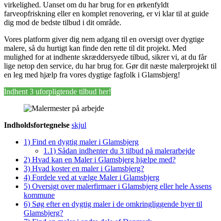
virkelighed. Uanset om du har brug for en ørkenfyldt
farveopfriskning eller en komplet renovering, er vi klar til at guide
dig mod de bedste tilbud i dit område.
Vores platform giver dig nem adgang til en oversigt over dygtige
malere, så du hurtigt kan finde den rette til dit projekt. Med
mulighed for at indhente skræddersyede tilbud, sikrer vi, at du får
lige netop den service, du har brug for. Gør dit næste malerprojekt til
en leg med hjælp fra vores dygtige fagfolk i Glamsbjerg!
Indhent 3 uforpligtende tilbud her!
Indholdsfortegnelse
skjul
1)
Find en dygtig maler i Glamsbjerg
1.1)
Sådan indhenter du 3 tilbud på malerarbejde
2)
Hvad kan en Maler i Glamsbjerg hjælpe med?
3)
Hvad koster en maler i Glamsbjerg?
4)
Fordele ved at vælge Maler i Glamsbjerg
5)
Oversigt over malerfirmaer i Glamsbjerg eller hele Assens
kommune
6)
Søg efter en dygtig maler i de omkringliggende byer til
Glamsbjerg?