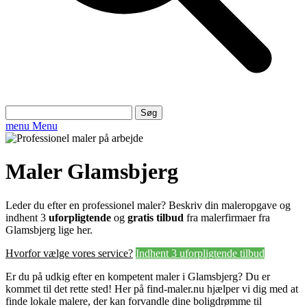
Søg
efter:
menu
Menu
Maler Glamsbjerg
Leder du efter en professionel maler? Beskriv din maleropgave og
indhent 3
uforpligtende
og
gratis tilbud
fra malerfirmaer fra
Glamsbjerg lige her.
Hvorfor vælge vores service?
Indhent 3 uforpligtende tilbud
Er du på udkig efter en kompetent maler i Glamsbjerg? Du er
kommet til det rette sted! Her på find-maler.nu hjælper vi dig med at
finde lokale malere, der kan forvandle dine boligdrømme til