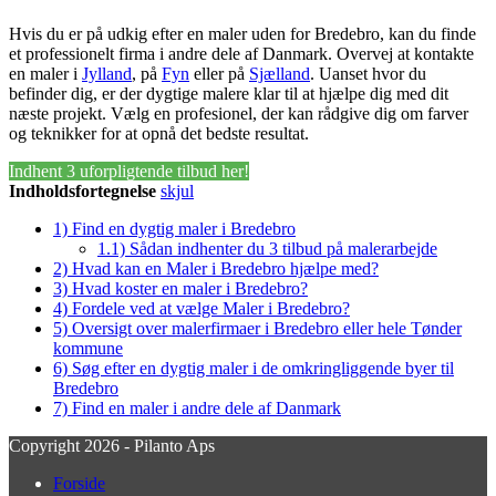
Hvis du er på udkig efter en maler uden for Bredebro, kan du finde
et professionelt firma i andre dele af Danmark. Overvej at kontakte
en maler i
Jylland
, på
Fyn
eller på
Sjælland
. Uanset hvor du
befinder dig, er der dygtige malere klar til at hjælpe dig med dit
næste projekt. Vælg en profesionel, der kan rådgive dig om farver
og teknikker for at opnå det bedste resultat.
Indhent 3 uforpligtende tilbud her!
Indholdsfortegnelse
skjul
1)
Find en dygtig maler i Bredebro
1.1)
Sådan indhenter du 3 tilbud på malerarbejde
2)
Hvad kan en Maler i Bredebro hjælpe med?
3)
Hvad koster en maler i Bredebro?
4)
Fordele ved at vælge Maler i Bredebro?
5)
Oversigt over malerfirmaer i Bredebro eller hele Tønder
kommune
6)
Søg efter en dygtig maler i de omkringliggende byer til
Bredebro
7)
Find en maler i andre dele af Danmark
Copyright 2026 - Pilanto Aps
Forside