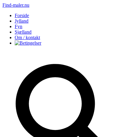
Find-maler.nu
Forside
Jylland
Fyn
Sjælland
Om / kontakt