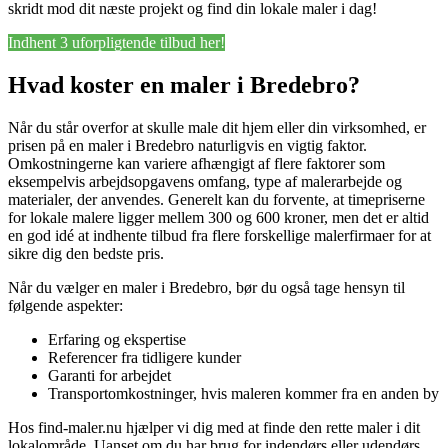
skridt mod dit næste projekt og find din lokale maler i dag!
Indhent 3 uforpligtende tilbud her!
Hvad koster en maler i Bredebro?
Når du står overfor at skulle male dit hjem eller din virksomhed, er
prisen på en maler i Bredebro naturligvis en vigtig faktor.
Omkostningerne kan variere afhængigt af flere faktorer som
eksempelvis arbejdsopgavens omfang, type af malerarbejde og
materialer, der anvendes. Generelt kan du forvente, at timepriserne
for lokale malere ligger mellem 300 og 600 kroner, men det er altid
en god idé at indhente tilbud fra flere forskellige malerfirmaer for at
sikre dig den bedste pris.
Når du vælger en maler i Bredebro, bør du også tage hensyn til
følgende aspekter:
Erfaring og ekspertise
Referencer fra tidligere kunder
Garanti for arbejdet
Transportomkostninger, hvis maleren kommer fra en anden by
Hos find-maler.nu hjælper vi dig med at finde den rette maler i dit
lokalområde. Uanset om du har brug for indendørs eller udendørs