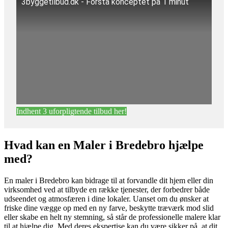
3byggetilbud.dk - Forstå konceptet på 1 minut
Indhent 3 uforpligtende tilbud her!
Hvad kan en Maler i Bredebro hjælpe
med?
En maler i Bredebro kan bidrage til at forvandle dit hjem eller din
virksomhed ved at tilbyde en række tjenester, der forbedrer både
udseendet og atmosfæren i dine lokaler. Uanset om du ønsker at
friske dine vægge op med en ny farve, beskytte træværk mod slid
eller skabe en helt ny stemning, så står de professionelle malere klar
til at hjælpe dig. Med deres ekspertise kan du være sikker på, at dit