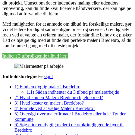
dit projekt. Uanset om det er indendørs maling eller udendørs
renovering, kan du finde kvalificerede håndværkere, der kan hjælpe
dig med at forvandle dit hjem.
Med muligheden for at anmode om tilbud fra forskellige malere, gør
vi det lettere for dig at sammenligne priser og servicer. Giv dig selv
roen ved at vælge en erfaren maler, der forstår dine behov og ønsker.
Lad os hjælpe dig med at finde den perfekte maler i Bredebro, så du
kan komme i gang med dit næste projekt.
Indhent 3 uforpligtende tilbud her!
Indholdsfortegnelse
skjul
1)
Find en dygtig maler i Bredebro
1.1)
Sådan indhenter du 3 tilbud på malerarbejde
2)
Hvad kan en Maler i Bredebro hjælpe med?
3)
Hvad koster en maler i Bredebro?
4)
Fordele ved at vælge Maler i Bredebro?
5)
Oversigt over malerfirmaer i Bredebro eller hele Tønder
kommune
6)
Søg efter en dygtig maler i de omkringliggende byer til
Bredebro