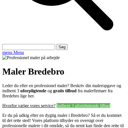
Søg
efter:
menu
Menu
Maler Bredebro
Leder du efter en professionel maler? Beskriv din maleropgave og
indhent 3
uforpligtende
og
gratis tilbud
fra malerfirmaer fra
Bredebro lige her.
Hvorfor vælge vores service?
Indhent 3 uforpligtende tilbud
Er du på udkig efter en dygtig maler i Bredebro? Så er du kommet
til det rette sted! Vores platform tilbyder en oversigt over
professionelle malere i dit område, så du nemt kan finde den rette til