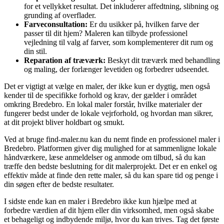
for et vellykket resultat. Det inkluderer affedtning, slibning og
grunding af overflader.
Farveconsultation:
Er du usikker på, hvilken farve der
passer til dit hjem? Maleren kan tilbyde professionel
vejledning til valg af farver, som komplementerer dit rum og
din stil.
Reparation af træværk:
Beskyt dit træværk med behandling
og maling, der forlænger levetiden og forbedrer udseendet.
Det er vigtigt at vælge en maler, der ikke kun er dygtig, men også
kender til de specifikke forhold og krav, der gælder i området
omkring Bredebro. En lokal maler forstår, hvilke materialer der
fungerer bedst under de lokale vejrforhold, og hvordan man sikrer,
at dit projekt bliver holdbart og smukt.
Ved at bruge find-maler.nu kan du nemt finde en professionel maler i
Bredebro. Platformen giver dig mulighed for at sammenligne lokale
håndværkere, læse anmeldelser og anmode om tilbud, så du kan
træffe den bedste beslutning for dit malerprojekt. Det er en enkel og
effektiv måde at finde den rette maler, så du kan spare tid og penge i
din søgen efter de bedste resultater.
I sidste ende kan en maler i Bredebro ikke kun hjælpe med at
forbedre værdien af dit hjem eller din virksomhed, men også skabe
et behageligt og indbydende miljø, hvor du kan trives. Tag det første