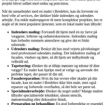
projekt bliver udført med omhu og præcision.
Når du samarbejder med en maler i Bredebro, kan du forvente en
bred vifte af services, der dækker både indendørs og udendørs
arbejde. Fra enkle maleropgaver til mere komplekse projekter, her er
nogle af de mest populære tjenester, som en lokal maler kan tilbyde:
Indendørs maling:
Forvandl dit hjem med en ny farve på
væggene, lofterne og radiatorskærmene. Indendørs maling
kan forbedre rummets atmosfære og give det et friskt
udseende.
Udendørs maling:
Beskyt dit hus mod vejrets påvirkninger
med professionel udendørs maling. Det inkluderer maling af
facaden, vinduer og døre, så dit hjem ser indbydende og
velholdt ud.
Tapetsering:
Ønsker du at tilføje mønstre og tekstur til dine
vægge? En maler kan hjælpe med at vælge og anvende det
perfekte tapet, der passer til din stil.
Fasadereparation:
Hvis du har revner eller skader på din
facade, kan en maler i Bredebro ikke blot male, men også
reparere og forberede overfladen, så det hele ser pænt ud.
Specialmalerarbejde:
Ønsker du noget unikt? Mange malere
tilbyder specialiserede teknikker, såsom stencils,
mønstermaling eller dekorative finish.
Preparation og behandling:
En god forberedelse er essentiel