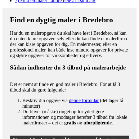
7)
Find en maler i andre dele af Danmark
Find en dygtig maler i Bredebro
Har du en maleropgave du skal have løst i Bredebro, så kan
du enten klare opgaven selv eller du kan finde et malerfirma
der kan klare opgaven for dig. En malermester, eller en
professionel maler, kan både løse mindre opgaver for private
og større opgaver for virksomheder og erhverv.
Sådan indhenter du 3 tilbud på malerarbejde
Det er nemt at finde en god maler i Bredebro. For at få 3
tilbud skal du gøre følgende:
Beskriv din opgave via
denne formular
(det tager få
minutter)
Du bliver (måske) ringet op for yderligere
informationer, og modtager herefter 3 tilbud fra lokale
malerfirmaer – det er
gratis
og
uforpligtende
.