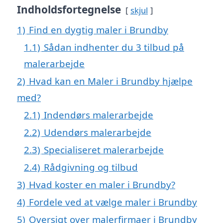
Indholdsfortegnelse
skjul
1)
Find en dygtig maler i Brundby
1.1)
Sådan indhenter du 3 tilbud på
malerarbejde
2)
Hvad kan en Maler i Brundby hjælpe
med?
2.1)
Indendørs malerarbejde
2.2)
Udendørs malerarbejde
2.3)
Specialiseret malerarbejde
2.4)
Rådgivning og tilbud
3)
Hvad koster en maler i Brundby?
4)
Fordele ved at vælge maler i Brundby
5)
Oversigt over malerfirmaer i Brundby