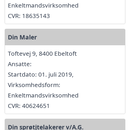
Enkeltmandsvirksomhed
CVR: 18635143
Din Maler
Toftevej 9, 8400 Ebeltoft
Ansatte:
Startdato: 01. juli 2019,
Virksomhedsform:
Enkeltmandsvirksomhed
CVR: 40624651
Din sprøtjtelakerer v/A.G.