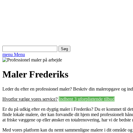
Søg
efter:
menu
Menu
Maler Frederiks
Leder du efter en professionel maler? Beskriv din maleropgave og in
Hvorfor vælge vores service?
Indhent 3 uforpligtende tilbud
Er du på udkig efter en dygtig maler i Frederiks? Du er kommet til det
finde lokale malere, der kan forvandle dit hjem med professionelt hå
at friske væggene op eller ønsker en totalrenovering, har vi de bedste
Med vores platform kan du nemt sammenligne malere i dit område og f