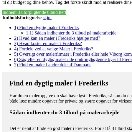
til dit budget og dine behov. Tag det første skridt mod at realisere din
Indhent 3 uforpligtende tilbud her!
Indholdsfortegnelse
skjul
1)
Find en dygtig maler i Frederiks
1.1)
Sådan indhenter du 3 tilbud på malerarbejde
2)
Hvad kan en maler i Frederiks hjælpe med?
3)
Hvad koster en maler i Frederiks?
4)
Fordele ved at vælge Maler i Frederiks?
5)
Oversigt over malerfirmaer i Frederiks eller hele Viborg k
6)
Søg efter en dygtig maler i de omkringliggende byer til Frede
7)
Find en maler i andre dele af Danmark
Find en dygtig maler i Frederiks
Har du en maleropgave du skal have løst i Frederiks, så kan du ent
både løse mindre opgaver for private og større opgaver for virks
Sådan indhenter du 3 tilbud på malerarbejde
Det er nemt at finde en god maler i Frederiks. For at få 3 tilbud s