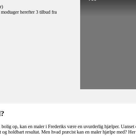
r)
 modtager herefter 3 tilbud fra
d?
din bolig op, kan en maler i Frederiks være en uvurderlig hjælper. Uanse
flot og holdbart resultat. Men hvad præcist kan en maler hjælpe med? He