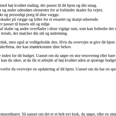
ed høj kvalitet maling, der passer til dit hjem og din smag.
og andre udendørs elementer for at forhindre skader fra vejret.
ikt og personligt præg til dine vægge.
skader på vægge og lofter for et ensartet og skarpt udseende.
 passer til husets stil og miljø.
f skabe og andre overflader i disse vigtige rum, som kan forbedre det 
rends, der matcher din stil og indretning.
tisk, men også at vedligeholde den. Hvis du overvejer at give dit hjem et
t malerfirma, der kan imødekomme dine behov.
de inden for dit budget. Uanset om du søger en stor renovering eller bare
an du sikre, at du får et arbejde af høj kvalitet uden at sprænge budget
hvorfor du overvejer en opdatering af dit hjem. Uanset om du har en spec
traordinært. Så uanset om det er et helt nyt look, du søger, eller en sim