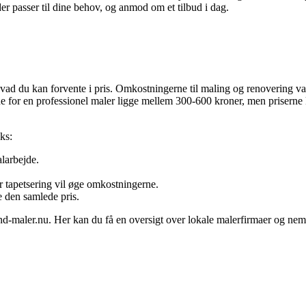
der passer til dine behov, og anmod om et tilbud i dag.
 hvad du kan forvente i pris. Omkostningerne til maling og renovering vari
e for en professionel maler ligge mellem 300-600 kroner, men priserne ka
ks:
larbejde.
r tapetsering vil øge omkostningerne.
e den samlede pris.
find-maler.nu. Her kan du få en oversigt over lokale malerfirmaer og ne