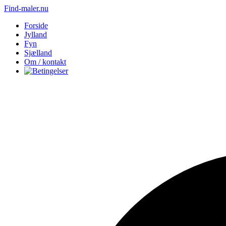
Find-maler.nu
Forside
Jylland
Fyn
Sjælland
Om / kontakt