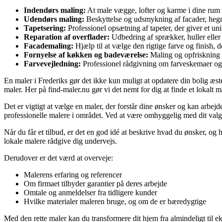
Indendørs maling:
At male vægge, lofter og karme i dine rum m
Udendørs maling:
Beskyttelse og udsmykning af facader, hegn 
Tapetsering:
Professionel opsætning af tapeter, der giver et un
Reparation af overflader:
Udbedring af sprækker, huller eller 
Facademaling:
Hjælp til at vælge den rigtige farve og finish, der
Fornyelse af køkken og badeværelse:
Maling og opfriskning a
Farvevejledning:
Professionel rådgivning om farveskemaer og t
En maler i Frederiks gør det ikke kun muligt at opdatere din bolig æste
maler. Her på find-maler.nu gør vi det nemt for dig at finde et lokal
Det er vigtigt at vælge en maler, der forstår dine ønsker og kan arbej
professionelle malere i området. Ved at være omhyggelig med dit valg k
Når du får et tilbud, er det en god idé at beskrive hvad du ønsker, og 
lokale malere rådgive dig undervejs.
Derudover er det værd at overveje:
Malerens erfaring og referencer
Om firmaet tilbyder garantier på deres arbejde
Omtale og anmeldelser fra tidligere kunder
Hvilke materialer maleren bruge, og om de er bæredygtige
Med den rette maler kan du transformere dit hjem fra almindeligt til eks