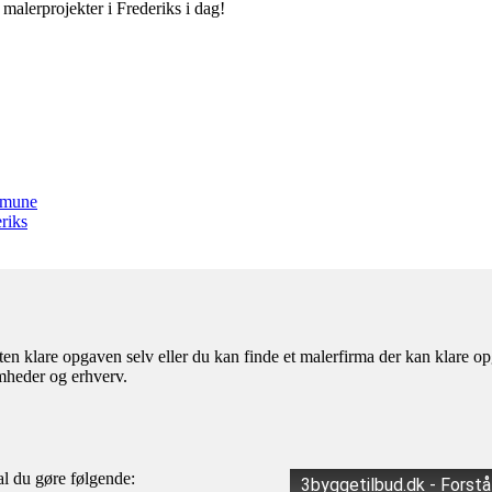
e malerprojekter i Frederiks i dag!
ommune
riks
en klare opgaven selv eller du kan finde et malerfirma der kan klare op
omheder og erhverv.
kal du gøre følgende:
3byggetilbud.dk - Forst