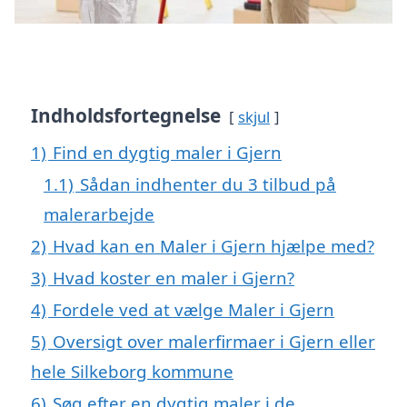
Indholdsfortegnelse
skjul
1)
Find en dygtig maler i Gjern
1.1)
Sådan indhenter du 3 tilbud på
malerarbejde
2)
Hvad kan en Maler i Gjern hjælpe med?
3)
Hvad koster en maler i Gjern?
4)
Fordele ved at vælge Maler i Gjern
5)
Oversigt over malerfirmaer i Gjern eller
hele Silkeborg kommune
6)
Søg efter en dygtig maler i de