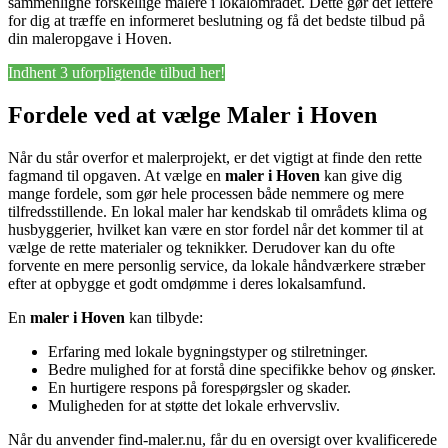
sammenligne forskellige malere i lokalområdet. Dette gør det lettere
for dig at træffe en informeret beslutning og få det bedste tilbud på
din maleropgave i Hoven.
Indhent 3 uforpligtende tilbud her!
Fordele ved at vælge Maler i Hoven
Når du står overfor et malerprojekt, er det vigtigt at finde den rette
fagmand til opgaven. At vælge en
maler i Hoven
kan give dig
mange fordele, som gør hele processen både nemmere og mere
tilfredsstillende. En lokal maler har kendskab til områdets klima og
husbyggerier, hvilket kan være en stor fordel når det kommer til at
vælge de rette materialer og teknikker. Derudover kan du ofte
forvente en mere personlig service, da lokale håndværkere stræber
efter at opbygge et godt omdømme i deres lokalsamfund.
En
maler i Hoven
kan tilbyde:
Erfaring med lokale bygningstyper og stilretninger.
Bedre mulighed for at forstå dine specifikke behov og ønsker.
En hurtigere respons på forespørgsler og skader.
Muligheden for at støtte det lokale erhvervsliv.
Når du anvender find-maler.nu, får du en oversigt over kvalificerede