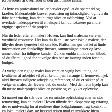
forberedelse af overflader til den afsluttende finish.
At hyre en professionel maler betyder også, at du sparer tid og
kræfter. Malerarbejde kræver præcision og tålmodighed, og hvis du
ikke har erfaring, kan det hurtigt blive en udfordring. Ved at
overlade maleropgaven til en ekspert kan du fokusere på andre
vigtige aspekter af dit projekt.
Når du leder efter en maler i Hoven, kan find-maler.nu være en
værdifuld ressource. Her kan du få en liste over lokale malere, der
tilbyder deres tjenester i dit område. Platformen gør det let at finde
information om forskellige firmaer, sammenligne priser og læse
anmeldelser fra tidligere kunder. Du kan endda anmode om tilbud,
så du får mulighed for at vælge den bedste løsning inden for dit
budget.
At vælge den rigtige maler kan være en vigtig beslutning, da
kvaliteten af arbejdet vil påvirke dit hjem i mange år fremover. Tjek
altid firmaets tidligere arbejde og referencer, så du er sikker på at
vælge en maler, der leverer det, du ønsker. Med den rette hjælp kan
dit næste malerprojekt blive en positiv og vellykket oplevelse.
Så uanset om du står over for en mindre opfriskning eller en stor
renovering, kan en maler i Hoven tilbyde den ekspertise og erfaring,
der er nødvendig for at realisere dine boligdrømme. Tag kontakt til
en lokal maler i dag, og begynd rejsen mod et smukkere hjem.