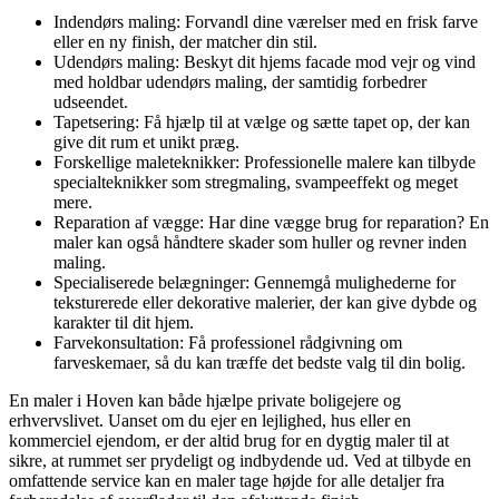
Indendørs maling: Forvandl dine værelser med en frisk farve
eller en ny finish, der matcher din stil.
Udendørs maling: Beskyt dit hjems facade mod vejr og vind
med holdbar udendørs maling, der samtidig forbedrer
udseendet.
Tapetsering: Få hjælp til at vælge og sætte tapet op, der kan
give dit rum et unikt præg.
Forskellige maleteknikker: Professionelle malere kan tilbyde
specialteknikker som stregmaling, svampeeffekt og meget
mere.
Reparation af vægge: Har dine vægge brug for reparation? En
maler kan også håndtere skader som huller og revner inden
maling.
Specialiserede belægninger: Gennemgå mulighederne for
teksturerede eller dekorative malerier, der kan give dybde og
karakter til dit hjem.
Farvekonsultation: Få professionel rådgivning om
farveskemaer, så du kan træffe det bedste valg til din bolig.
En maler i Hoven kan både hjælpe private boligejere og
erhvervslivet. Uanset om du ejer en lejlighed, hus eller en
kommerciel ejendom, er der altid brug for en dygtig maler til at
sikre, at rummet ser prydeligt og indbydende ud. Ved at tilbyde en
omfattende service kan en maler tage højde for alle detaljer fra