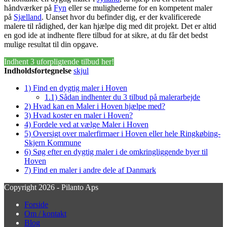
håndværker på
Fyn
eller se mulighederne for en kompetent maler
på
Sjælland
. Uanset hvor du befinder dig, er der kvalificerede
malere til rådighed, der kan hjælpe dig med dit projekt. Det er altid
en god ide at indhente flere tilbud for at sikre, at du får det bedst
mulige resultat til din opgave.
Indhent 3 uforpligtende tilbud her!
Indholdsfortegnelse
skjul
1)
Find en dygtig maler i Hoven
1.1)
Sådan indhenter du 3 tilbud på malerarbejde
2)
Hvad kan en Maler i Hoven hjælpe med?
3)
Hvad koster en maler i Hoven?
4)
Fordele ved at vælge Maler i Hoven
5)
Oversigt over malerfirmaer i Hoven eller hele Ringkøbing-
Skjern Kommune
6)
Søg efter en dygtig maler i de omkringliggende byer til
Hoven
7)
Find en maler i andre dele af Danmark
Copyright 2026 - Pilanto Aps
Forside
Om / kontakt
Blog