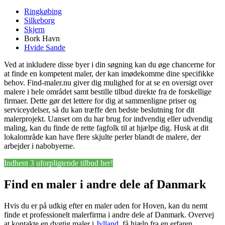
Ringkøbing
Silkeborg
Skjern
Bork Havn
Hvide Sande
Ved at inkludere disse byer i din søgning kan du øge chancerne for
at finde en kompetent maler, der kan imødekomme dine specifikke
behov. Find-maler.nu giver dig mulighed for at se en oversigt over
malere i hele området samt bestille tilbud direkte fra de forskellige
firmaer. Dette gør det lettere for dig at sammenligne priser og
serviceydelser, så du kan træffe den bedste beslutning for dit
malerprojekt. Uanset om du har brug for indvendig eller udvendig
maling, kan du finde de rette fagfolk til at hjælpe dig. Husk at dit
lokalområde kan have flere skjulte perler blandt de malere, der
arbejder i nabobyerne.
Indhent 3 uforpligtende tilbud her!
Find en maler i andre dele af Danmark
Hvis du er på udkig efter en maler uden for Hoven, kan du nemt
finde et professionelt malerfirma i andre dele af Danmark. Overvej
at kontakte en dygtig maler i
Jylland
, få hjælp fra en erfaren