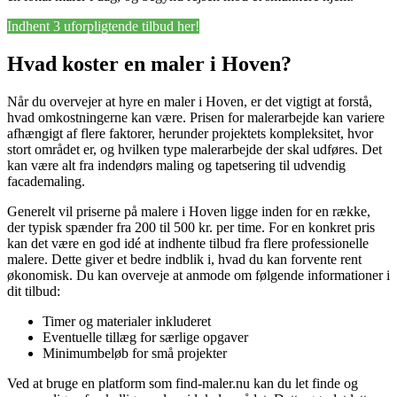
Indhent 3 uforpligtende tilbud her!
Hvad koster en maler i Hoven?
Når du overvejer at hyre en maler i Hoven, er det vigtigt at forstå,
hvad omkostningerne kan være. Prisen for malerarbejde kan variere
afhængigt af flere faktorer, herunder projektets kompleksitet, hvor
stort området er, og hvilken type malerarbejde der skal udføres. Det
kan være alt fra indendørs maling og tapetsering til udvendig
facademaling.
Generelt vil priserne på malere i Hoven ligge inden for en række,
der typisk spænder fra 200 til 500 kr. per time. For en konkret pris
kan det være en god idé at indhente tilbud fra flere professionelle
malere. Dette giver et bedre indblik i, hvad du kan forvente rent
økonomisk. Du kan overveje at anmode om følgende informationer i
dit tilbud:
Timer og materialer inkluderet
Eventuelle tillæg for særlige opgaver
Minimumbeløb for små projekter
Ved at bruge en platform som find-maler.nu kan du let finde og