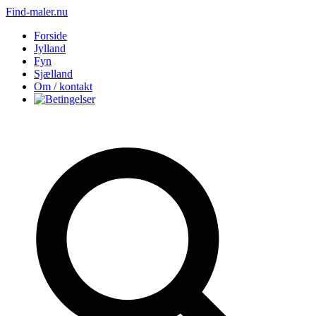
Find-maler.nu
Forside
Jylland
Fyn
Sjælland
Om / kontakt