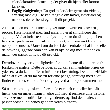
eller dekorative elementer, der giver dit hjem eller kontor
karakter.
Faglig rådgivning:
En god maler deler gerne sin viden og
erfaring med dig. De kan rådgive om farver, materialer og
metoder, der er bedst egnet til dit projekt.
At ansætte en maler i Lime behøver ikke at være en besværlig
proces. Hele formålet med find-maler.nu er at simplificere din
søgning. Ved at indtaste dine oplysninger kan du få adgang til en
liste over professionelle malere i området, som kan imødekomme
netop dine ønsker. Uanset om du bor i den centrale del af Lime eller
de omkringliggende områder, kan vi hjælpe dig med at finde en
maler, der passer til netop dit projekt.
Derudover tilbyder vi muligheden for at indhente tilbud direkte fra
forskellige malere. Dette betyder, at du kan sammenligne priser og
ydelser, så du kan træffe en informeret beslutning. Det er en effektiv
måde at sikre, at du får værdi for dine penge, samtidig med at du
finder en maler, som du føler dig tryg ved at arbejde sammen med.
Så uanset om du ønsker at forvandle et enkelt rum eller hele dit
hjem, kan en maler i Lime hjælpe dig med at realisere dine visioner.
Tøv ikke med at udforske mulighederne, og find den maler, der
passer bedst til dit behov gennem vores platform.