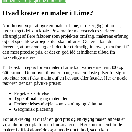
Indhent 3 uforpligtende tilbud her!
Hvad koster en maler i Lime?
Når du overvejer at hyre en maler i Lime, er det vigtigt at forstå,
hvor meget det kan koste. Priserne for malerservices varierer
afhængigt af flere faktorer som projektets omfang, malerens erfaring
og det specifikke arbejde, der skal udføres. Generelt kan du
forvente, at priserne ligger inden for et rimeligt interval, men for at få
den mest præcise pris, er det en god idé at indhente tilbud fra
forskellige malere.
En typisk timepris for en maler i Lime kan variere mellem 300 og
600 kroner. Derudover tilbyder mange malere faste priser for større
projekter, som f.eks. maling af en hel stue eller facade. Her er nogle
faktorer, der kan påvirke prisen:
Projektets størrelse
Type af maling og materialer
Forberedelsesarbejde, som spartling og slibning
Geografisk placering
For at sikre dig, at du får en god pris og en dygtig maler, anbefaler
vi, at du bruger platformen find-maler.nu. Her kan du nemt finde
malere i dit lokalområde og anmode om tilbud, så du kan