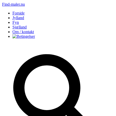
Find-maler.nu
Forside
Jylland
Fyn
Sjælland
Om / kontakt