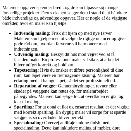
Malerens opgaver spænder bredt, og de kan tilpasse sig mange
forskellige projekter. Deres ekspertise gør dem i stand til at håndtere
både indvendige og udvendige opgaver. Her er nogle af de vigtigste
områder, hvor en maler kan hjælpe:
Indvendig maling:
Frisk dit hjem op med nye farver.
Maleren kan hjælpe med at vælge de rigtige nuancer og give
gode råd om, hvordan farverne vil harmonere med
indretningen.
Udvendig maling:
Beskyt dit hus mod vejret ved at få
facaden malet. En professionel maler vil sikre, at arbejdet
bliver udført korrekt og holdbart.
Tapetsering:
Hvis du ønsker at tilføre personlighed til dine
rum, kan tapet være en fremragende løsning. Maleren har
erfaring med at hænge tapet, så det ser professionelt ud.
Reparation af vægge:
Gennembrydninger, revner eller
skader på væggene kan rettes op, før malerarbejdet
påbegyndes. Maleren kan sørge for, at overfladen er glat og
klar til maling.
Spartling:
For at opnå et flot og ensartet resultat, er det vigtigt
med korrekt spartling. En dygtig maler vil sørge for at spartle
væggene, så overfladen bliver perfekt.
Specialmaling:
Overvej at tilføje unique finish med
specialmaling. Dette kan inkludere maling af møbler, døre