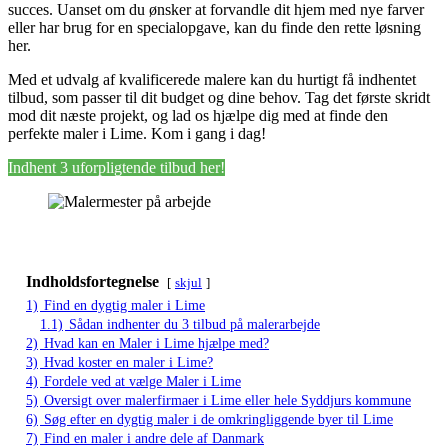
succes. Uanset om du ønsker at forvandle dit hjem med nye farver
eller har brug for en specialopgave, kan du finde den rette løsning
her.
Med et udvalg af kvalificerede malere kan du hurtigt få indhentet
tilbud, som passer til dit budget og dine behov. Tag det første skridt
mod dit næste projekt, og lad os hjælpe dig med at finde den
perfekte maler i Lime. Kom i gang i dag!
Indhent 3 uforpligtende tilbud her!
Indholdsfortegnelse
skjul
1)
Find en dygtig maler i Lime
1.1)
Sådan indhenter du 3 tilbud på malerarbejde
2)
Hvad kan en Maler i Lime hjælpe med?
3)
Hvad koster en maler i Lime?
4)
Fordele ved at vælge Maler i Lime
5)
Oversigt over malerfirmaer i Lime eller hele Syddjurs kommune
6)
Søg efter en dygtig maler i de omkringliggende byer til Lime
7)
Find en maler i andre dele af Danmark