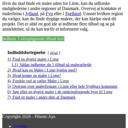
Hvis du skal finde en maler uden for Lime, kan du udforske
mulighederne i andre regioner af Danmark. Overvej at kontakte et
malerfirma i
Jylland
, på
Fyn
eller i
Sjælland
. Uanset hvilken region
du vælger, kan du finde dygtige malere, der kan hjælpe med dit
projekt. Det er altid en god ide at indhente flere tilbud og se på
anmeldelser, så du kan træffe et informeret valg.
Indhent 3 uforpligtende tilbud her!
Indholdsfortegnelse
skjul
1)
Find en dygtig maler i Lime
1.1)
Sådan indhenter du 3 tilbud på malerarbejde
2)
Hvad kan en Maler i Lime hjælpe med?
3)
Hvad koster en maler i Lime?
4)
Fordele ved at vælge Maler i Lime
5)
Oversigt over malerfirmaer i Lime eller hele Syddjurs kommune
6)
Søg efter en dygtig maler i de omkringliggende byer til Lime
7)
Find en maler i andre dele af Danmark
Copyright 2026 - Pilanto Aps
Forside