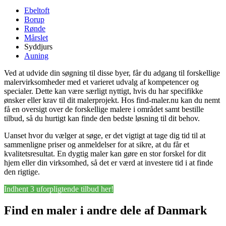
Ebeltoft
Borup
Rønde
Mårslet
Syddjurs
Auning
Ved at udvide din søgning til disse byer, får du adgang til forskellige
malervirksomheder med et varieret udvalg af kompetencer og
specialer. Dette kan være særligt nyttigt, hvis du har specifikke
ønsker eller krav til dit malerprojekt. Hos find-maler.nu kan du nemt
få en oversigt over de forskellige malere i området samt bestille
tilbud, så du hurtigt kan finde den bedste løsning til dit behov.
Uanset hvor du vælger at søge, er det vigtigt at tage dig tid til at
sammenligne priser og anmeldelser for at sikre, at du får et
kvalitetsresultat. En dygtig maler kan gøre en stor forskel for dit
hjem eller din virksomhed, så det er værd at investere tid i at finde
den rigtige.
Indhent 3 uforpligtende tilbud her!
Find en maler i andre dele af Danmark