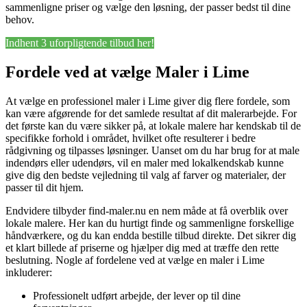
sammenligne priser og vælge den løsning, der passer bedst til dine
behov.
Indhent 3 uforpligtende tilbud her!
Fordele ved at vælge Maler i Lime
At vælge en professionel maler i Lime giver dig flere fordele, som
kan være afgørende for det samlede resultat af dit malerarbejde. For
det første kan du være sikker på, at lokale malere har kendskab til de
specifikke forhold i området, hvilket ofte resulterer i bedre
rådgivning og tilpasses løsninger. Uanset om du har brug for at male
indendørs eller udendørs, vil en maler med lokalkendskab kunne
give dig den bedste vejledning til valg af farver og materialer, der
passer til dit hjem.
Endvidere tilbyder find-maler.nu en nem måde at få overblik over
lokale malere. Her kan du hurtigt finde og sammenligne forskellige
håndværkere, og du kan endda bestille tilbud direkte. Det sikrer dig
et klart billede af priserne og hjælper dig med at træffe den rette
beslutning. Nogle af fordelene ved at vælge en maler i Lime
inkluderer:
Professionelt udført arbejde, der lever op til dine