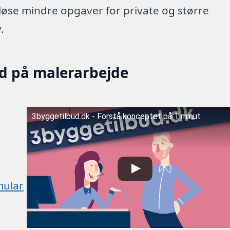
 løse mindre opgaver for private og større
.
ud på malerarbejde
3byggetilbud.dk - Forstå konceptet på 1 minut
mular