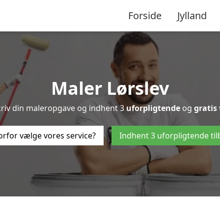
Forside
Jylland
Maler Lørslev
kriv din maleropgave og indhent 3
uforpligtende
og
gratis
rfor vælge vores service?
Indhent 3 uforpligtende ti