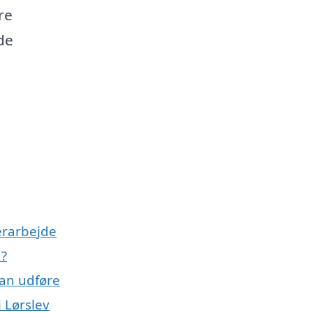
re
de
erarbejde
d?
kan udføre
i Lørslev