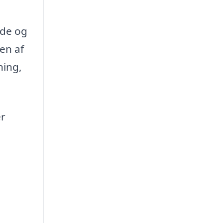
nde og
en af
ning,
er