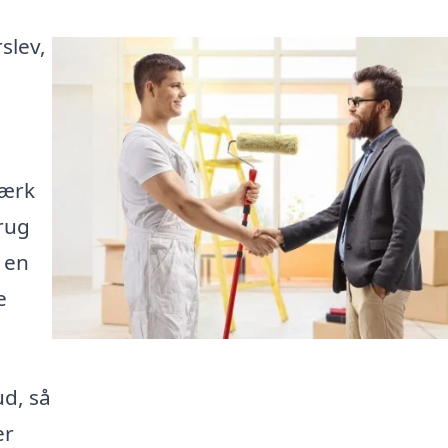
slev,
værk
rug
 en
e
ud, så
er