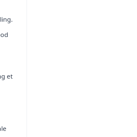
ling.
mod
ng et
ale