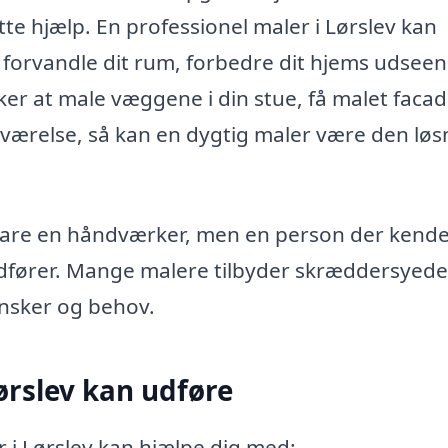
tte hjælp. En professionel maler i Lørslev kan
an forvandle dit rum, forbedre dit hjems udsee
ker at male væggene i din stue, få malet facad
deværelse, så kan en dygtig maler være den løs
e bare en håndværker, men en person der kend
dfører. Mange malere tilbyder skræddersyede
 ønsker og behov.
ørslev kan udføre
 i Lørslev kan hjælpe dig med: