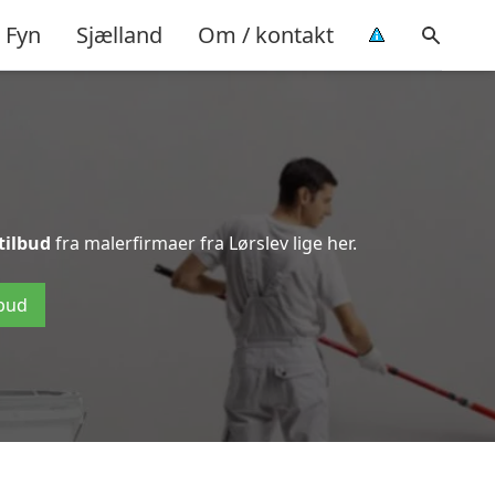
Fyn
Sjælland
Om / kontakt
 tilbud
fra malerfirmaer fra Lørslev lige her.
lbud