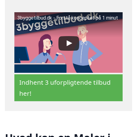
3byggetilbud.dk - Forstå konceptet på 1 minut
Indhent 3 uforpligtende tilbud
her!