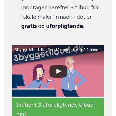
modtager herefter 3 tilbud fra
lokale malerfirmaer – det er
gratis
og
uforpligtende
.
3byggetilbud.dk - Forstå konceptet på 1 minut
Indhent 3 uforpligtende tilbud
her!