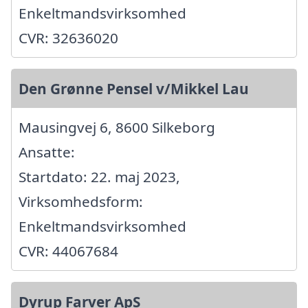
Enkeltmandsvirksomhed
CVR: 32636020
Den Grønne Pensel v/Mikkel Lau
Mausingvej 6, 8600 Silkeborg
Ansatte:
Startdato: 22. maj 2023,
Virksomhedsform:
Enkeltmandsvirksomhed
CVR: 44067684
Dyrup Farver ApS