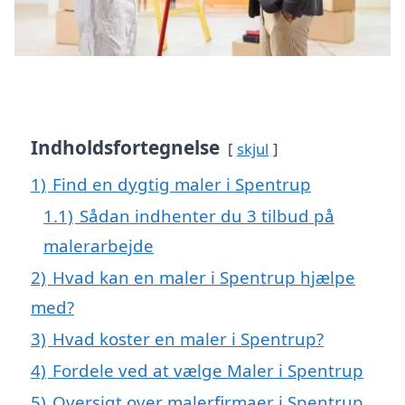
Indholdsfortegnelse
skjul
1)
Find en dygtig maler i Spentrup
1.1)
Sådan indhenter du 3 tilbud på
malerarbejde
2)
Hvad kan en maler i Spentrup hjælpe
med?
3)
Hvad koster en maler i Spentrup?
4)
Fordele ved at vælge Maler i Spentrup
5)
Oversigt over malerfirmaer i Spentrup