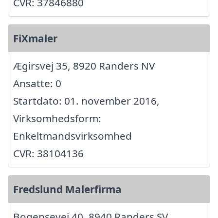
CVR: 37846880
FiXmaler
Ægirsvej 35, 8920 Randers NV
Ansatte: 0
Startdato: 01. november 2016,
Virksomhedsform:
Enkeltmandsvirksomhed
CVR: 38104136
Fredslund Malerfirma
Bogensevej 40, 8940 Randers SV