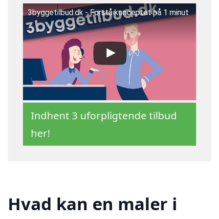
3byggetilbud.dk - Forstå konceptet på 1 minut
Indhent 3 uforpligtende tilbud
her!
Hvad kan en maler i