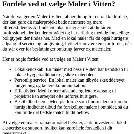
Fordele ved at vælge Maler i Vitten?
Når du vælger en Maler i Vitten, åbner du op for en række fordele,
der kan gøre dit malerprojekt både nemmere og mere
tilfredsstillende. At finde en lokal maler sikrer, at du får en
professionel, der kender området og har erfaring med de forskellige
boligtyper, der findes her. Med en lokal maler får du også hurtigere
adgang til service og rådgivning, hvilket kan være en stor fordel, når
du står over for beslutninger omkring farver og materialer.
Her er nogle fordele ved at vælge en Maler i Vitten:
Lokalkendskab: En maler med base i Vitten har kendskab til
lokale byggetraditioner og sikre materialer.
Personlig service: En lokal maler kan tilbyde skræddersyet
rådgivning og tættere kommunikation.
Effektivitet: Med kortere afstande og lettere adgang til
projektet kan arbejdet ofte udføres hurtigere.
Bestil tilbud nemt: Med platforme som find-maler.nu kan du
hurtigt indhente tilbud fra forskellige malere i området, så du
kan finde det bedste match til dit behov.
At vælge en maler fra nærområdet betyder, at du investerer i lokal
ekspertise og support, hvilket kan gøre hele forskellen i dit
malerprojekt.