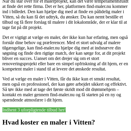
Når du står over for et malerprojekt, kan det være temperamentsfuldt
at finde det rette firma. Det er her, platformen find-maler.nu kommer
ind i billedet. Den kan hjælpe dig med at finde en pålidelig maler i
Vitten, så du kan få det udtryk, du ønsker. Du kan nemt bestille et
tilbud og få flere forslag til malere i dit lokalområde, der er klar til at
tage fat på dit projekt.
Det er vigtigt at vælge en maler, der ikke kun har erfaring, men også
forstår dine behov og præferencer. Med et stort udvalg af malere
tilgængelige, kan find-maler.nu hjælpe dig med at indsnævre din
søgning og finde den rigtige match, der kan sørge for, at dit projekt
bliver en succes. Uanset om det drejer sig om et stort
renoveringsprojekt eller bare en simpel opfriskning af dit hjem, er en
kompetent maler i stand til at levere det ønskede resultat.
Ved at vælge en maler i Vitten, får du ikke kun et smukt resultat,
men også en professionel, der kan gøre arbejdet sikkert og effektivt.
Så tøv ikke med at tage det første skridt mod dit drømmehjem –
kontakt en maler gennem find-maler.nu og få starten på en ny og
spændende atmosfære i dit hjem.
Indhent 3 uforpligtende tilbud her!
Hvad koster en maler i Vitten?