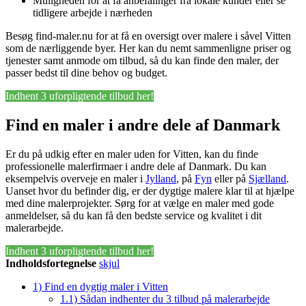
Muligheden for at få anbefalinger fra lokale kunder eller se
tidligere arbejde i nærheden
Besøg find-maler.nu for at få en oversigt over malere i såvel Vitten
som de nærliggende byer. Her kan du nemt sammenligne priser og
tjenester samt anmode om tilbud, så du kan finde den maler, der
passer bedst til dine behov og budget.
Indhent 3 uforpligtende tilbud her!
Find en maler i andre dele af Danmark
Er du på udkig efter en maler uden for Vitten, kan du finde
professionelle malerfirmaer i andre dele af Danmark. Du kan
eksempelvis overveje en maler i
Jylland
, på
Fyn
eller på
Sjælland
.
Uanset hvor du befinder dig, er der dygtige malere klar til at hjælpe
med dine malerprojekter. Sørg for at vælge en maler med gode
anmeldelser, så du kan få den bedste service og kvalitet i dit
malerarbejde.
Indhent 3 uforpligtende tilbud her!
Indholdsfortegnelse
skjul
1)
Find en dygtig maler i Vitten
1.1)
Sådan indhenter du 3 tilbud på malerarbejde