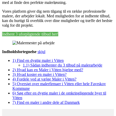
med at finde den perfekte malerløsning.
Vores platform giver dig nem tilgang til en række professionelle
malere, der arbejder lokalt. Med muligheden for at indhente tilbud,
kan du hurtigt få overblik over dine muligheder og træffe det bedste
valg for dit projekt.
Indhent 3 uforpligtende tilbud her!
Indholdsfortegnelse
skjul
1)
Find en dygtig maler i Vitten
1.1)
Sådan indhenter du 3 tilbud på malerarbejde
2)
Hvad kan en Maler i Vitten hjælpe med?
3)
Hvad koster en maler i Vitten?
4)
Fordele ved at vælge Maler i Vitten?
5)
Oversigt over malerfirmaer i Vitten eller hele Favrskov
Kommune
6)
Søg efter en dygtig maler i de omkringliggende byer til
Vitten
7)
Find en maler i andre dele af Danmark