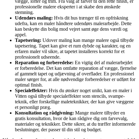
vægge, lofter og trim. Fra valg af farver til den rette finish, er
professionelle malere eksperter i at skabe den ønskede
stemning.
Udendørs maling:
Hvis dit hus trænger til en opfriskning
udefra, kan en maler håndtere udendørs malerarbejde. Dette
kan beskytte din bolig mod vejret samt øge dens værdi og
appel.
Tapetsering:
Udover maling kan mange malere også tilbyde
tapetsering. Tapet kan give et rum dybde og karakter, og en
erfaren maler vil sikre, at tapetet installeres korrekt for et
professionelt udseende.
Reparation og forberedelse:
En vigtig del af malerarbejdet
er forberedelse. Det kan omfatte reparation af vægge, fjernelse
af gammelt tapet og udjævning af overflader. En professionel
maler sørger for, at alle nødvendige forberedelser er udført for
optimal finish.
Specialeffekter:
Hvis du ønsker noget unikt, kan en maler i
Vitten også tilbyde specialeffekter som stencils, svampe-
teknik, eller forskellige maleteknikker, der kan give væggene
et personligt præg.
Konsultation og rådgivning:
Mange malere tilbyder en
gratis konsultation, hvor de kan rådgive dig om farvevalg,
materialer og teknikker. Dette sikrer, at du træffer informerede
beslutninger, der passer til din stil og budget.