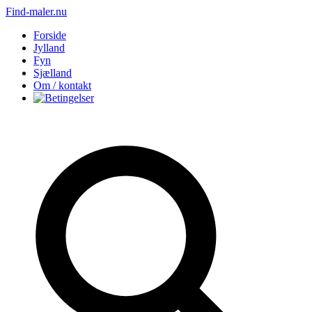
Find-maler.nu
Forside
Jylland
Fyn
Sjælland
Om / kontakt