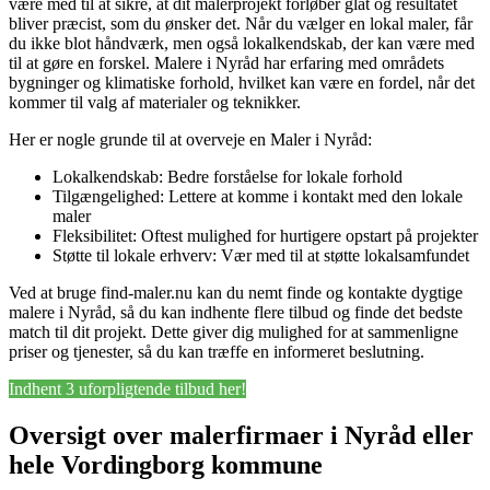
være med til at sikre, at dit malerprojekt forløber glat og resultatet
bliver præcist, som du ønsker det. Når du vælger en lokal maler, får
du ikke blot håndværk, men også lokalkendskab, der kan være med
til at gøre en forskel. Malere i Nyråd har erfaring med områdets
bygninger og klimatiske forhold, hvilket kan være en fordel, når det
kommer til valg af materialer og teknikker.
Her er nogle grunde til at overveje en Maler i Nyråd:
Lokalkendskab: Bedre forståelse for lokale forhold
Tilgængelighed: Lettere at komme i kontakt med den lokale
maler
Fleksibilitet: Oftest mulighed for hurtigere opstart på projekter
Støtte til lokale erhverv: Vær med til at støtte lokalsamfundet
Ved at bruge find-maler.nu kan du nemt finde og kontakte dygtige
malere i Nyråd, så du kan indhente flere tilbud og finde det bedste
match til dit projekt. Dette giver dig mulighed for at sammenligne
priser og tjenester, så du kan træffe en informeret beslutning.
Indhent 3 uforpligtende tilbud her!
Oversigt over malerfirmaer i Nyråd eller
hele Vordingborg kommune