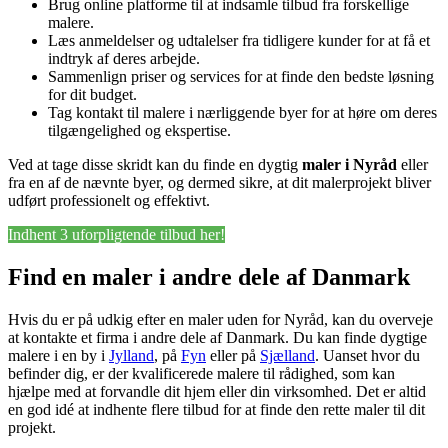
Brug online platforme til at indsamle tilbud fra forskellige
malere.
Læs anmeldelser og udtalelser fra tidligere kunder for at få et
indtryk af deres arbejde.
Sammenlign priser og services for at finde den bedste løsning
for dit budget.
Tag kontakt til malere i nærliggende byer for at høre om deres
tilgængelighed og ekspertise.
Ved at tage disse skridt kan du finde en dygtig
maler i Nyråd
eller
fra en af de nævnte byer, og dermed sikre, at dit malerprojekt bliver
udført professionelt og effektivt.
Indhent 3 uforpligtende tilbud her!
Find en maler i andre dele af Danmark
Hvis du er på udkig efter en maler uden for Nyråd, kan du overveje
at kontakte et firma i andre dele af Danmark. Du kan finde dygtige
malere i en by i
Jylland
, på
Fyn
eller på
Sjælland
. Uanset hvor du
befinder dig, er der kvalificerede malere til rådighed, som kan
hjælpe med at forvandle dit hjem eller din virksomhed. Det er altid
en god idé at indhente flere tilbud for at finde den rette maler til dit
projekt.