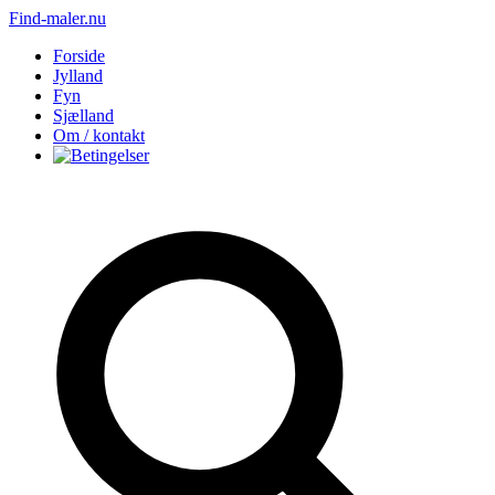
Find-maler.nu
Forside
Jylland
Fyn
Sjælland
Om / kontakt