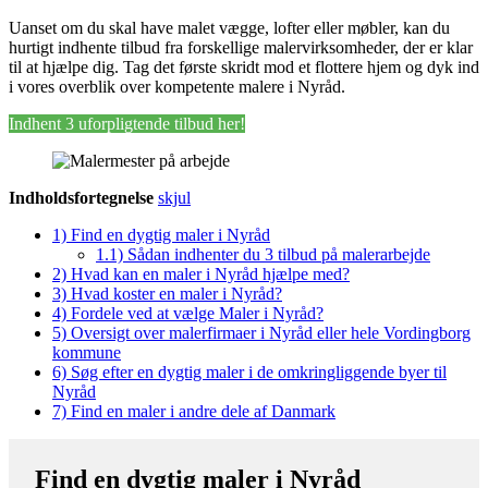
Uanset om du skal have malet vægge, lofter eller møbler, kan du
hurtigt indhente tilbud fra forskellige malervirksomheder, der er klar
til at hjælpe dig. Tag det første skridt mod et flottere hjem og dyk ind
i vores overblik over kompetente malere i Nyråd.
Indhent 3 uforpligtende tilbud her!
Indholdsfortegnelse
skjul
1)
Find en dygtig maler i Nyråd
1.1)
Sådan indhenter du 3 tilbud på malerarbejde
2)
Hvad kan en maler i Nyråd hjælpe med?
3)
Hvad koster en maler i Nyråd?
4)
Fordele ved at vælge Maler i Nyråd?
5)
Oversigt over malerfirmaer i Nyråd eller hele Vordingborg
kommune
6)
Søg efter en dygtig maler i de omkringliggende byer til
Nyråd
7)
Find en maler i andre dele af Danmark
Find en dygtig maler i Nyråd