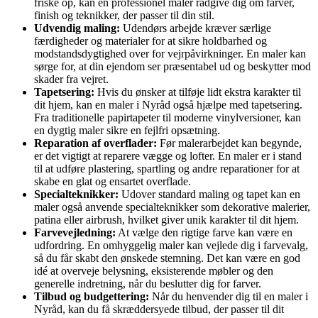
friske op, kan en professionel maler rådgive dig om farver,
finish og teknikker, der passer til din stil.
Udvendig maling:
Udendørs arbejde kræver særlige
færdigheder og materialer for at sikre holdbarhed og
modstandsdygtighed over for vejrpåvirkninger. En maler kan
sørge for, at din ejendom ser præsentabel ud og beskytter mod
skader fra vejret.
Tapetsering:
Hvis du ønsker at tilføje lidt ekstra karakter til
dit hjem, kan en maler i Nyråd også hjælpe med tapetsering.
Fra traditionelle papirtapeter til moderne vinylversioner, kan
en dygtig maler sikre en fejlfri opsætning.
Reparation af overflader:
Før malerarbejdet kan begynde,
er det vigtigt at reparere vægge og lofter. En maler er i stand
til at udføre plastering, spartling og andre reparationer for at
skabe en glat og ensartet overflade.
Specialteknikker:
Udover standard maling og tapet kan en
maler også anvende specialteknikker som dekorative malerier,
patina eller airbrush, hvilket giver unik karakter til dit hjem.
Farvevejledning:
At vælge den rigtige farve kan være en
udfordring. En omhyggelig maler kan vejlede dig i farvevalg,
så du får skabt den ønskede stemning. Det kan være en god
idé at overveje belysning, eksisterende møbler og den
generelle indretning, når du beslutter dig for farver.
Tilbud og budgettering:
Når du henvender dig til en maler i
Nyråd, kan du få skræddersyede tilbud, der passer til dit