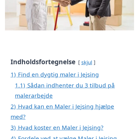
Indholdsfortegnelse
skjul
1)
Find en dygtig maler i Jejsing
1.1)
Sådan indhenter du 3 tilbud på
malerarbejde
2)
Hvad kan en Maler i Jejsing hjælpe
med?
3)
Hvad koster en Maler i Jejsing?
4)
Fordele ved at vælge Maler i Jejsing